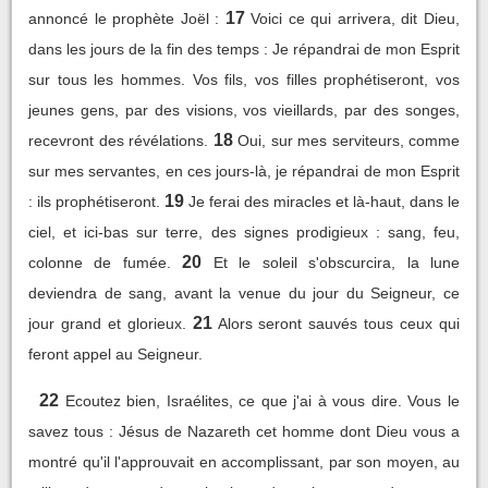
17
annoncé le prophète Joël :
Voici ce qui arrivera, dit Dieu,
dans les jours de la fin des temps : Je répandrai de mon Esprit
sur tous les hommes. Vos fils, vos filles prophétiseront, vos
jeunes gens, par des visions, vos vieillards, par des songes,
18
recevront des révélations.
Oui, sur mes serviteurs, comme
sur mes servantes, en ces jours-là, je répandrai de mon Esprit
19
: ils prophétiseront.
Je ferai des miracles et là-haut, dans le
ciel, et ici-bas sur terre, des signes prodigieux : sang, feu,
20
colonne de fumée.
Et le soleil s'obscurcira, la lune
deviendra de sang, avant la venue du jour du Seigneur, ce
21
jour grand et glorieux.
Alors seront sauvés tous ceux qui
feront appel au Seigneur.
22
Ecoutez bien, Israélites, ce que j'ai à vous dire. Vous le
savez tous : Jésus de Nazareth cet homme dont Dieu vous a
montré qu'il l'approuvait en accomplissant, par son moyen, au