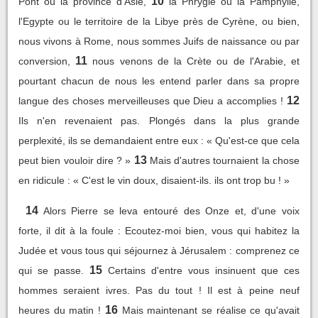
10
Pont ou la province d'Asie,
la Phrygie ou la Pamphylie,
l'Egypte ou le territoire de la Libye près de Cyrène, ou bien,
nous vivons à Rome, nous sommes Juifs de naissance ou par
11
conversion,
nous venons de la Crète ou de l'Arabie, et
pourtant chacun de nous les entend parler dans sa propre
12
langue des choses merveilleuses que Dieu a accomplies !
Ils n'en revenaient pas. Plongés dans la plus grande
perplexité, ils se demandaient entre eux : « Qu'est-ce que cela
13
peut bien vouloir dire ? »
Mais d'autres tournaient la chose
en ridicule : « C'est le vin doux, disaient-ils. ils ont trop bu ! »
14
Alors Pierre se leva entouré des Onze et, d'une voix
forte, il dit à la foule : Ecoutez-moi bien, vous qui habitez la
Judée et vous tous qui séjournez à Jérusalem : comprenez ce
15
qui se passe.
Certains d'entre vous insinuent que ces
hommes seraient ivres. Pas du tout ! Il est à peine neuf
16
heures du matin !
Mais maintenant se réalise ce qu'avait