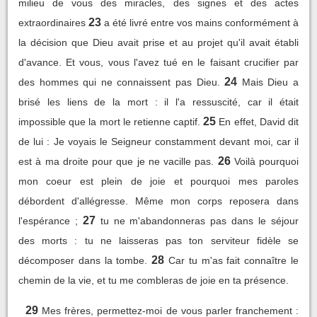
milieu de vous des miracles, des signes et des actes
23
extraordinaires
a été livré entre vos mains conformément à
la décision que Dieu avait prise et au projet qu'il avait établi
d'avance. Et vous, vous l'avez tué en le faisant crucifier par
24
des hommes qui ne connaissent pas Dieu.
Mais Dieu a
brisé les liens de la mort : il l'a ressuscité, car il était
25
impossible que la mort le retienne captif.
En effet, David dit
de lui : Je voyais le Seigneur constamment devant moi, car il
26
est à ma droite pour que je ne vacille pas.
Voilà pourquoi
mon coeur est plein de joie et pourquoi mes paroles
débordent d'allégresse. Même mon corps reposera dans
27
l'espérance ;
tu ne m'abandonneras pas dans le séjour
des morts : tu ne laisseras pas ton serviteur fidèle se
28
décomposer dans la tombe.
Car tu m'as fait connaître le
chemin de la vie, et tu me combleras de joie en ta présence.
29
Mes frères, permettez-moi de vous parler franchement :