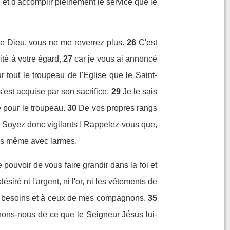
 et d'accomplir pleinement le service que le
 de Dieu, vous ne me reverrez plus.
26
C'est
té à votre égard,
27
car je vous ai annoncé
 tout le troupeau de l'Eglise que le Saint-
'est acquise par son sacrifice.
29
Je le sais
é pour le troupeau.
30
De vos propres rangs
Soyez donc vigilants ! Rappelez-vous que,
fois même avec larmes.
 pouvoir de vous faire grandir dans la foi et
désiré ni l'argent, ni l'or, ni les vêtements de
es besoins et à ceux de mes compagnons.
35
venons-nous de ce que le Seigneur Jésus lui-