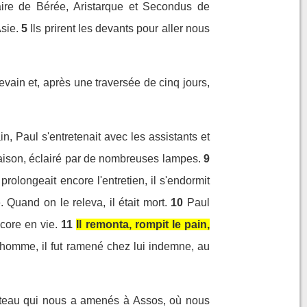
aire de Bérée, Aristarque et Secondus de
sie.
5
Ils prirent les devants pour aller nous
ain et, après une traversée de cinq jours,
, Paul s'entretenait avec les assistants et
maison, éclairé par de nombreuses lampes.
9
olongeait encore l'entretien, il s'endormit
 Quand on le releva, il était mort.
10
Paul
ncore en vie.
11
Il remonta, rompit le pain,
homme, il fut ramené chez lui indemne, au
teau qui nous a amenés à Assos, où nous