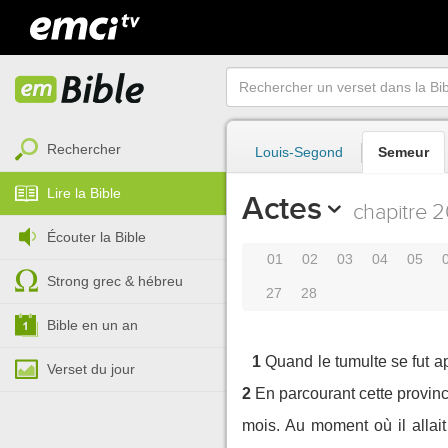
Rechercher
Louis-Segond
Semeur
Lire la Bible
Actes
chapitre 2
Écouter la Bible
01
02
03
04
05
Strong grec & hébreu
27
28
Bible en un an
1
Quand le tumulte se fut ap
Verset du jour
2
En parcourant cette provinc
mois. Au moment où il allait