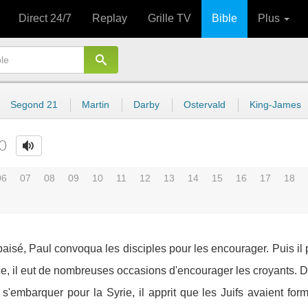
Direct 24/7
Replay
Grille TV
Bible
Plus
Segond 21
Martin
Darby
Ostervald
King-James
0
06
07
08
09
10
11
12
13
14
15
16
17
18
aisé, Paul convoqua les disciples pour les encourager. Puis il p
e, il eut de nombreuses occasions d'encourager les croyants. D
 s'embarquer pour la Syrie, il apprit que les Juifs avaient for