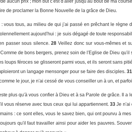
rde aucun prix ; mon but c'est d'aller jusqu'au bout de ma course
dire de proclamer la Bonne Nouvelle de la grâce de Dieu.
s : vous tous, au milieu de qui j'ai passé en prêchant le règne
olennellement aujourd'hui : je suis dégagé de toute responsabili
ien passer sous silence.
28
Veillez donc sur vous-mêmes et sur
. Comme de bons bergers, prenez soin de l'Eglise de Dieu qu'il s
es loups féroces se glisseront parmi vous, et ils seront sans piti
loieront un langage mensonger pour se faire des disciples.
31
 comme le jour, je n'ai cessé de vous conseiller un à un, et par
ste plus qu'à vous confier à Dieu et à sa Parole de grâce. Il a le
'il vous réserve avec tous ceux qui lui appartiennent.
33
Je n'ai 
ains : ce sont elles, vous le savez bien, qui ont pourvu à m
toujours qu'il faut travailler ainsi pour aider les pauvres. Sou