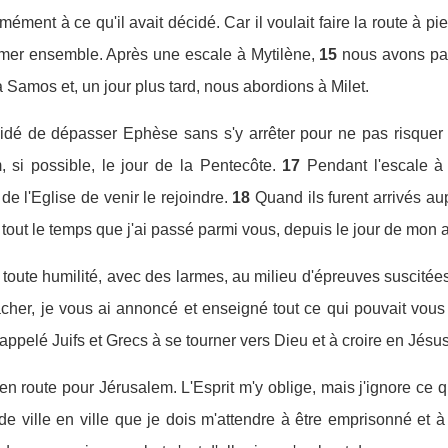
ément à ce qu'il avait décidé. Car il voulait faire la route à pi
 mer ensemble. Après une escale à Mytilène,
15
nous avons pas
à Samos et, un jour plus tard, nous abordions à Milet.
écidé de dépasser Ephèse sans s'y arrêter pour ne pas risquer d
, si possible, le jour de la Pentecôte.
17
Pendant l'escale à
 l'Eglise de venir le rejoindre.
18
Quand ils furent arrivés au
out le temps que j'ai passé parmi vous, depuis le jour de mon a
n toute humilité, avec des larmes, au milieu d'épreuves suscitée
cher, je vous ai annoncé et enseigné tout ce qui pouvait vous ê
 appelé Juifs et Grecs à se tourner vers Dieu et à croire en Jésu
en route pour Jérusalem. L'Esprit m'y oblige, mais j'ignore ce qu
 de ville en ville que je dois m'attendre à être emprisonné et 