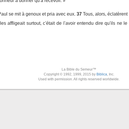
 bonheur à donner qu'à recevoir. »
Paul se mit à genoux et pria avec eux.
37
Tous, alors, éclatèrent
les affligeait surtout, c'était de l'avoir entendu dire qu'ils ne 
La Bible du Semeur™
Copyright © 1992, 1999, 2015 by
Biblica
, Inc.
Used with permission. All rights reserved worldwide.