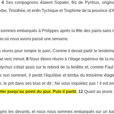
4
Ses compagnons étaient Sopater, fils de Pyrrhus, origin
be, Timothée, et enfin Tychique et Trophime de la province d'A
sommes embarqués à Philippes après la fête des pains sans lev
roas où nous avons passé une semaine.
réunis pour rompre le pain. Comme il devait partir le lendemain
e vers minuit.
8
Nous étions réunis à l'étage supérieur de la 
s s'était assis sur le rebord de la fenêtre et, comme Paul pr
son sommeil, il perdit l'équilibre et tomba du troisième étage.
, le prit dans ses bras et dit : Ne vous inquiétez pas ! Il est e
er jusqu'au point du jour. Puis il partit.
12
Quant au jeune 
 pris les devants, et nous nous sommes embarqués sur un ba