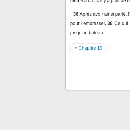
même a dit : « Il y a plus de
36
Après avoir ainsi parlé, 
pour l'embrasser.
38
Ce qui 
jusqu'au bateau.
« Chapitre 19