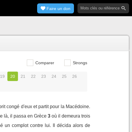
Faire un don
Comparer
Strongs
19
20
21
22
23
24
25
26
rit congé d'eux et partit pour la Macédoine.
e là, il passa en Grèce
3
où il demeura trois
mé un complot contre lui. Il décida alors de