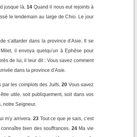
ed jusque là.
14
Quand il nous eut rejoints à
sé le lendemain au large de Chio. Le jour
e s'attarder dans la province d'Asie. Il se
 Milet, il envoya quelqu'un à Ephèse pour
près de lui, il leur dit : Vous savez comment
rrivée dans la province d'Asie.
s par les complots des Juifs.
20
Vous savez
tre utile, soit publiquement, soit dans vos
s, notre Seigneur.
i m'y arrivera.
23
Tout ce que je sais, c'est
à connaître bien des souffrances.
24
Ma vie