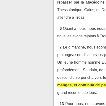
repasser par la Macédoine.
Thessalonique, Gaïus, de Der
attendre à Troas.
6
Quant à nous, nous nous 
nous les avons rejoints à T
7
Le dimanche, nous étions 
prolongea son discours jusqu
Un jeune homme nommé Eutychu
profondément. Soudain, dans 
descendit, se pencha vers lui
mangea, et continua de parl
grand réconfort de tous.
13
Pour nous, nous avons