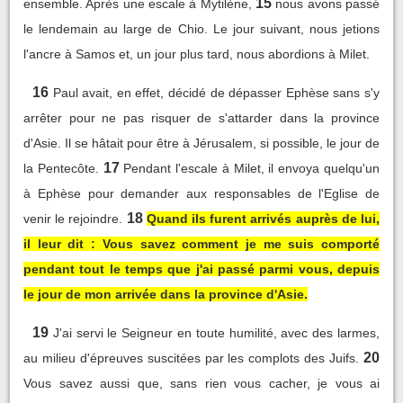
15
ensemble. Après une escale à Mytilène,
nous avons passé
le lendemain au large de Chio. Le jour suivant, nous jetions
l'ancre à Samos et, un jour plus tard, nous abordions à Milet.
16
Paul avait, en effet, décidé de dépasser Ephèse sans s'y
arrêter pour ne pas risquer de s'attarder dans la province
d'Asie. Il se hâtait pour être à Jérusalem, si possible, le jour de
17
la Pentecôte.
Pendant l'escale à Milet, il envoya quelqu'un
à Ephèse pour demander aux responsables de l'Eglise de
18
venir le rejoindre.
Quand ils furent arrivés auprès de lui,
il leur dit : Vous savez comment je me suis comporté
pendant tout le temps que j'ai passé parmi vous, depuis
le jour de mon arrivée dans la province d'Asie.
19
J'ai servi le Seigneur en toute humilité, avec des larmes,
20
au milieu d'épreuves suscitées par les complots des Juifs.
Vous savez aussi que, sans rien vous cacher, je vous ai