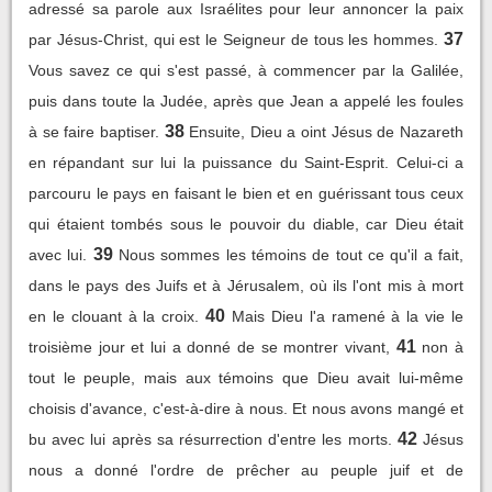
adressé sa parole aux Israélites pour leur annoncer la paix
37
par Jésus-Christ, qui est le Seigneur de tous les hommes.
Vous savez ce qui s'est passé, à commencer par la Galilée,
puis dans toute la Judée, après que Jean a appelé les foules
38
à se faire baptiser.
Ensuite, Dieu a oint Jésus de Nazareth
en répandant sur lui la puissance du Saint-Esprit. Celui-ci a
parcouru le pays en faisant le bien et en guérissant tous ceux
qui étaient tombés sous le pouvoir du diable, car Dieu était
39
avec lui.
Nous sommes les témoins de tout ce qu'il a fait,
dans le pays des Juifs et à Jérusalem, où ils l'ont mis à mort
40
en le clouant à la croix.
Mais Dieu l'a ramené à la vie le
41
troisième jour et lui a donné de se montrer vivant,
non à
tout le peuple, mais aux témoins que Dieu avait lui-même
choisis d'avance, c'est-à-dire à nous. Et nous avons mangé et
42
bu avec lui après sa résurrection d'entre les morts.
Jésus
nous a donné l'ordre de prêcher au peuple juif et de