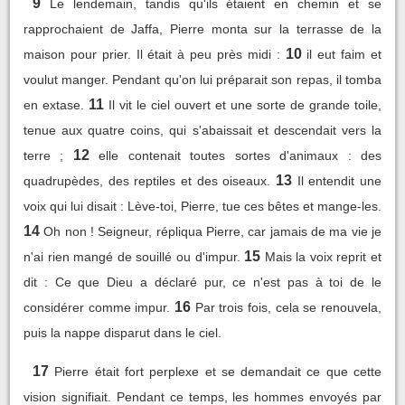
9
Le lendemain, tandis qu'ils étaient en chemin et se
rapprochaient de Jaffa, Pierre monta sur la terrasse de la
10
maison pour prier. Il était à peu près midi :
il eut faim et
voulut manger. Pendant qu'on lui préparait son repas, il tomba
11
en extase.
Il vit le ciel ouvert et une sorte de grande toile,
tenue aux quatre coins, qui s'abaissait et descendait vers la
12
terre ;
elle contenait toutes sortes d'animaux : des
13
quadrupèdes, des reptiles et des oiseaux.
Il entendit une
voix qui lui disait : Lève-toi, Pierre, tue ces bêtes et mange-les.
14
Oh non ! Seigneur, répliqua Pierre, car jamais de ma vie je
15
n'ai rien mangé de souillé ou d'impur.
Mais la voix reprit et
dit : Ce que Dieu a déclaré pur, ce n'est pas à toi de le
16
considérer comme impur.
Par trois fois, cela se renouvela,
puis la nappe disparut dans le ciel.
17
Pierre était fort perplexe et se demandait ce que cette
vision signifiait. Pendant ce temps, les hommes envoyés par