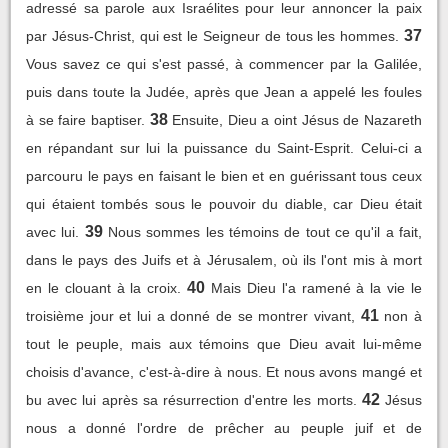
adressé sa parole aux Israélites pour leur annoncer la paix
37
par Jésus-Christ, qui est le Seigneur de tous les hommes.
Vous savez ce qui s'est passé, à commencer par la Galilée,
puis dans toute la Judée, après que Jean a appelé les foules
38
à se faire baptiser.
Ensuite, Dieu a oint Jésus de Nazareth
en répandant sur lui la puissance du Saint-Esprit. Celui-ci a
parcouru le pays en faisant le bien et en guérissant tous ceux
qui étaient tombés sous le pouvoir du diable, car Dieu était
39
avec lui.
Nous sommes les témoins de tout ce qu'il a fait,
dans le pays des Juifs et à Jérusalem, où ils l'ont mis à mort
40
en le clouant à la croix.
Mais Dieu l'a ramené à la vie le
41
troisième jour et lui a donné de se montrer vivant,
non à
tout le peuple, mais aux témoins que Dieu avait lui-même
choisis d'avance, c'est-à-dire à nous. Et nous avons mangé et
42
bu avec lui après sa résurrection d'entre les morts.
Jésus
nous a donné l'ordre de prêcher au peuple juif et de