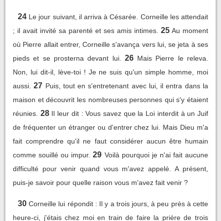
24
Le jour suivant, il arriva à Césarée. Corneille les attendait
25
; il avait invité sa parenté et ses amis intimes.
Au moment
où Pierre allait entrer, Corneille s'avança vers lui, se jeta à ses
26
pieds et se prosterna devant lui.
Mais Pierre le releva.
Non, lui dit-il, lève-toi ! Je ne suis qu'un simple homme, moi
27
aussi.
Puis, tout en s'entretenant avec lui, il entra dans la
maison et découvrit les nombreuses personnes qui s'y étaient
28
réunies.
Il leur dit : Vous savez que la Loi interdit à un Juif
de fréquenter un étranger ou d'entrer chez lui. Mais Dieu m'a
fait comprendre qu'il ne faut considérer aucun être humain
29
comme souillé ou impur.
Voilà pourquoi je n'ai fait aucune
difficulté pour venir quand vous m'avez appelé. A présent,
puis-je savoir pour quelle raison vous m'avez fait venir ?
30
Corneille lui répondit : Il y a trois jours, à peu près à cette
heure-ci, j'étais chez moi en train de faire la prière de trois