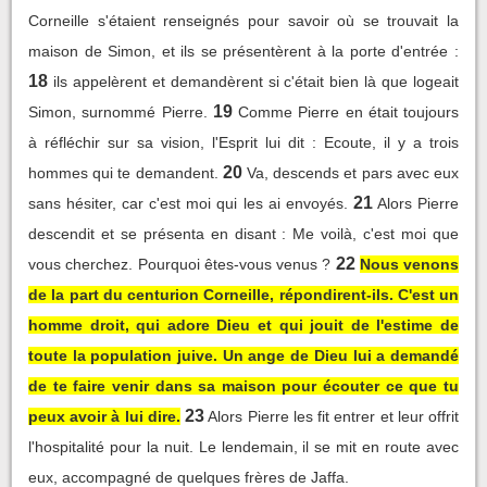
Corneille s'étaient renseignés pour savoir où se trouvait la
maison de Simon, et ils se présentèrent à la porte d'entrée :
18
ils appelèrent et demandèrent si c'était bien là que logeait
19
Simon, surnommé Pierre.
Comme Pierre en était toujours
à réfléchir sur sa vision, l'Esprit lui dit : Ecoute, il y a trois
20
hommes qui te demandent.
Va, descends et pars avec eux
21
sans hésiter, car c'est moi qui les ai envoyés.
Alors Pierre
descendit et se présenta en disant : Me voilà, c'est moi que
22
vous cherchez. Pourquoi êtes-vous venus ?
Nous venons
de la part du centurion Corneille, répondirent-ils. C'est un
homme droit, qui adore Dieu et qui jouit de l'estime de
toute la population juive. Un ange de Dieu lui a demandé
de te faire venir dans sa maison pour écouter ce que tu
23
peux avoir à lui dire.
Alors Pierre les fit entrer et leur offrit
l'hospitalité pour la nuit. Le lendemain, il se mit en route avec
eux, accompagné de quelques frères de Jaffa.