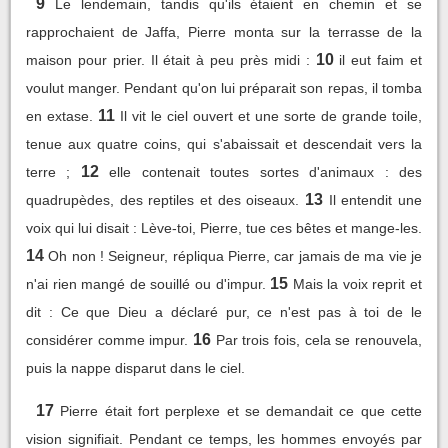
9
Le lendemain, tandis qu'ils étaient en chemin et se
rapprochaient de Jaffa, Pierre monta sur la terrasse de la
10
maison pour prier. Il était à peu près midi :
il eut faim et
voulut manger. Pendant qu'on lui préparait son repas, il tomba
11
en extase.
Il vit le ciel ouvert et une sorte de grande toile,
tenue aux quatre coins, qui s'abaissait et descendait vers la
12
terre ;
elle contenait toutes sortes d'animaux : des
13
quadrupèdes, des reptiles et des oiseaux.
Il entendit une
voix qui lui disait : Lève-toi, Pierre, tue ces bêtes et mange-les.
14
Oh non ! Seigneur, répliqua Pierre, car jamais de ma vie je
15
n'ai rien mangé de souillé ou d'impur.
Mais la voix reprit et
dit : Ce que Dieu a déclaré pur, ce n'est pas à toi de le
16
considérer comme impur.
Par trois fois, cela se renouvela,
puis la nappe disparut dans le ciel.
17
Pierre était fort perplexe et se demandait ce que cette
vision signifiait. Pendant ce temps, les hommes envoyés par