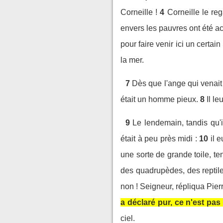
Corneille !
4
Corneille le reg
envers les pauvres ont été acc
pour faire venir ici un certa
la mer.
7
Dès que l'ange qui venait 
était un homme pieux.
8
Il l
9
Le lendemain, tandis qu'i
était à peu près midi :
10
il 
une sorte de grande toile, ten
des quadrupèdes, des reptile
non ! Seigneur, répliqua Pier
a déclaré pur, ce n'est pas
ciel.