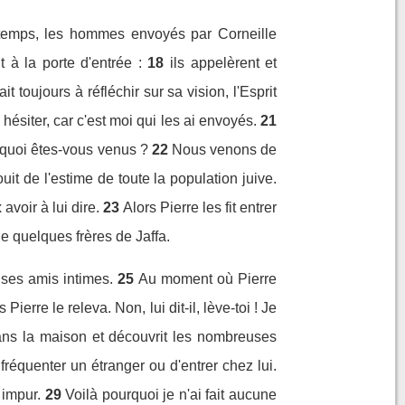
ce temps, les hommes envoyés par Corneille
 à la porte d'entrée :
18
ils appelèrent et
 toujours à réfléchir sur sa vision, l'Esprit
ésiter, car c'est moi qui les ai envoyés.
21
urquoi êtes-vous venus ?
22
Nous venons de
uit de l'estime de toute la population juive.
voir à lui dire.
23
Alors Pierre les fit entrer
de quelques frères de Jaffa.
t ses amis intimes.
25
Au moment où Pierre
 Pierre le releva. Non, lui dit-il, lève-toi ! Je
 dans la maison et découvrit les nombreuses
e fréquenter un étranger ou d'entrer chez lui.
 impur.
29
Voilà pourquoi je n'ai fait aucune