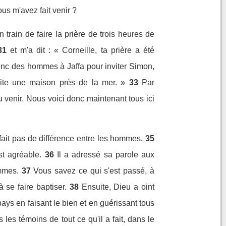
ous m'avez fait venir ?
en train de faire la prière de trois heures de
31
et m'a dit : « Corneille, ta prière a été
nc des hommes à Jaffa pour inviter Simon,
bite une maison près de la mer. »
33
Par
u venir. Nous voici donc maintenant tous ici
 fait pas de différence entre les hommes.
35
st agréable.
36
Il a adressé sa parole aux
ommes.
37
Vous savez ce qui s'est passé, à
se faire baptiser.
38
Ensuite, Dieu a oint
ays en faisant le bien et en guérissant tous
es témoins de tout ce qu'il a fait, dans le