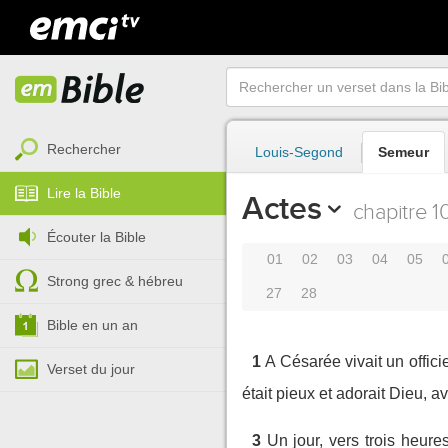
Rechercher
Louis-Segond
Semeur
Lire la Bible
Actes
chapitre 1
Écouter la Bible
01
02
03
04
05
Strong grec & hébreu
27
28
Bible en un an
1
A Césarée vivait un offic
Verset du jour
était pieux et adorait Dieu, 
3
Un jour, vers trois heures