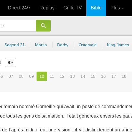
Direct 24/7
Replay
Grille TV
Bible
Plus
Segond 21
Martin
Darby
Ostervald
King-James
0
06
07
08
09
10
11
12
13
14
15
16
17
18
ier romain nommé Corneille qui avait un poste de commandement 
avec tous les gens de sa maison. Il était généreux envers les pau
 de l'après-midi, il eut une vision : il vit distinctement un ange