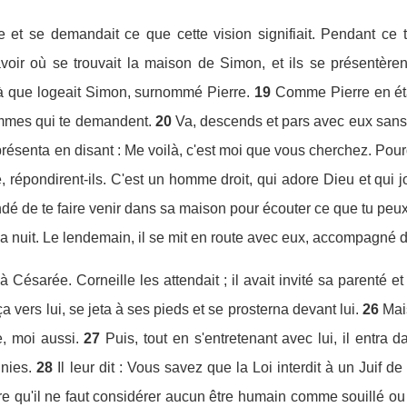
exe et se demandait ce que cette vision signifiait. Pendant 
voir où se trouvait la maison de Simon, et ils se présentèrent
là que logeait Simon, surnommé Pierre.
19
Comme Pierre en était
 hommes qui te demandent.
20
Va, descends et pars avec eux sans h
 présenta en disant : Me voilà, c'est moi que vous cherchez. Po
, répondirent-ils. C'est un homme droit, qui adore Dieu et qui jo
 de te faire venir dans sa maison pour écouter ce que tu peux a
our la nuit. Le lendemain, il se mit en route avec eux, accompagné 
a à Césarée. Corneille les attendait ; il avait invité sa parenté e
ça vers lui, se jeta à ses pieds et se prosterna devant lui.
26
Mais
, moi aussi.
27
Puis, tout en s'entretenant avec lui, il entra
nies.
28
Il leur dit : Vous savez que la Loi interdit à un Juif d
e qu'il ne faut considérer aucun être humain comme souillé ou