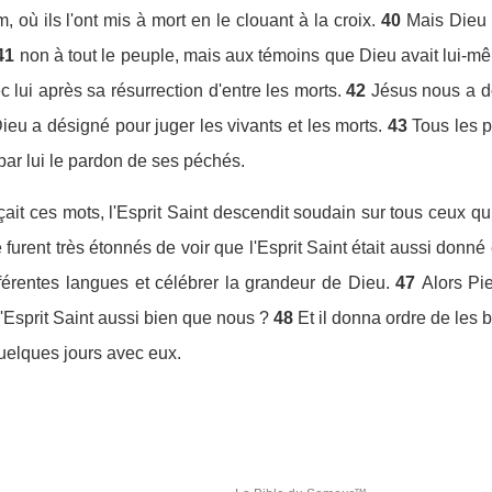
 où ils l'ont mis à mort en le clouant à la croix.
40
Mais Dieu l
41
non à tout le peuple, mais aux témoins que Dieu avait lui-mê
lui après sa résurrection d'entre les morts.
42
Jésus nous a do
ieu a désigné pour juger les vivants et les morts.
43
Tous les p
 par lui le pardon de ses péchés.
ait ces mots, l'Esprit Saint descendit soudain sur tous ceux qui
 furent très étonnés de voir que l'Esprit Saint était aussi donné
fférentes langues et célébrer la grandeur de Dieu.
47
Alors Pi
l'Esprit Saint aussi bien que nous ?
48
Et il donna ordre de les 
quelques jours avec eux.