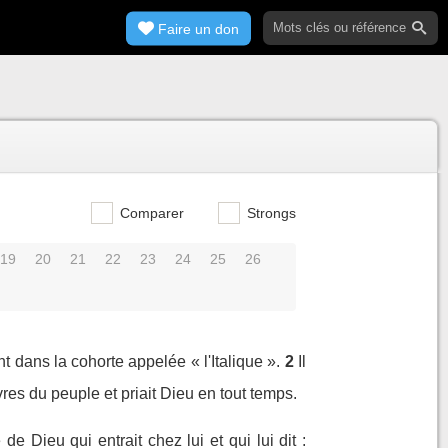
Faire un don
Comparer
Strongs
19
20
21
22
23
24
25
26
dans la cohorte appelée « l'Italique ».
2
Il
vres du peuple et priait Dieu en tout temps.
 de Dieu qui entrait chez lui et qui lui dit :