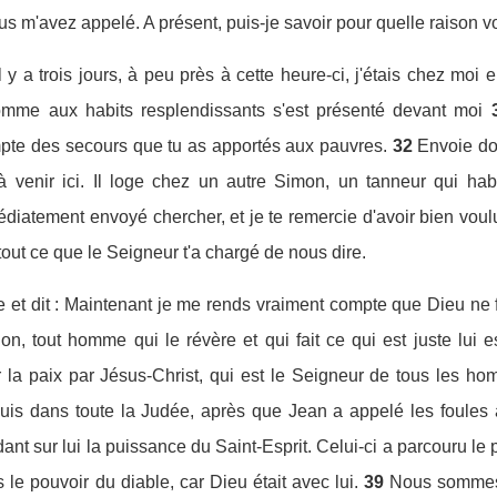
ous m'avez appelé. A présent, puis-je savoir pour quelle raison v
Il y a trois jours, à peu près à cette heure-ci, j'étais chez moi 
homme aux habits resplendissants s'est présenté devant moi
pte des secours que tu as apportés aux pauvres.
32
Envoie do
à venir ici. Il loge chez un autre Simon, un tanneur qui ha
édiatement envoyé chercher, et je te remercie d'avoir bien voul
tout ce que le Seigneur t'a chargé de nous dire.
ole et dit : Maintenant je me rends vraiment compte que Dieu ne
on, tout homme qui le révère et qui fait ce qui est juste lui e
r la paix par Jésus-Christ, qui est le Seigneur de tous les h
is dans toute la Judée, après que Jean a appelé les foules à 
t sur lui la puissance du Saint-Esprit. Celui-ci a parcouru le p
le pouvoir du diable, car Dieu était avec lui.
39
Nous sommes l