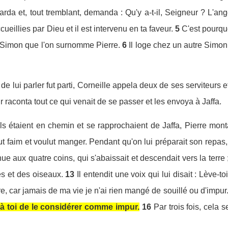
arda et, tout tremblant, demanda : Qu'y a-t-il, Seigneur ? L'ang
ueillies par Dieu et il est intervenu en ta faveur.
5
C'est pourqu
in Simon que l'on surnomme Pierre.
6
Il loge chez un autre Simon
de lui parler fut parti, Corneille appela deux de ses serviteurs e
eur raconta tout ce qui venait de se passer et les envoya à Jaffa.
ls étaient en chemin et se rapprochaient de Jaffa, Pierre monta
eut faim et voulut manger. Pendant qu'on lui préparait son repas,
ue aux quatre coins, qui s'abaissait et descendait vers la terre 
s et des oiseaux.
13
Il entendit une voix qui lui disait : Lève-t
re, car jamais de ma vie je n'ai rien mangé de souillé ou d'impur
 à toi de le considérer comme impur.
16
Par trois fois, cela 