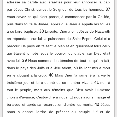
adressé sa parole aux Israélites pour leur annoncer la paix
37
par Jésus-Christ, qui est le Seigneur de tous les hommes.
Vous savez ce qui s'est passé, à commencer par la Galilée,
puis dans toute la Judée, après que Jean a appelé les foules
38
à se faire baptiser.
Ensuite, Dieu a oint Jésus de Nazareth
en répandant sur lui la puissance du Saint-Esprit. Celui-ci a
parcouru le pays en faisant le bien et en guérissant tous ceux
qui étaient tombés sous le pouvoir du diable, car Dieu était
39
avec lui.
Nous sommes les témoins de tout ce qu'il a fait,
dans le pays des Juifs et à Jérusalem, où ils l'ont mis à mort
40
en le clouant à la croix.
Mais Dieu l'a ramené à la vie le
41
troisième jour et lui a donné de se montrer vivant,
non à
tout le peuple, mais aux témoins que Dieu avait lui-même
choisis d'avance, c'est-à-dire à nous. Et nous avons mangé et
42
bu avec lui après sa résurrection d'entre les morts.
Jésus
nous a donné l'ordre de prêcher au peuple juif et de