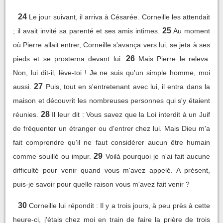
24
Le jour suivant, il arriva à Césarée. Corneille les attendait
25
; il avait invité sa parenté et ses amis intimes.
Au moment
où Pierre allait entrer, Corneille s'avança vers lui, se jeta à ses
26
pieds et se prosterna devant lui.
Mais Pierre le releva.
Non, lui dit-il, lève-toi ! Je ne suis qu'un simple homme, moi
27
aussi.
Puis, tout en s'entretenant avec lui, il entra dans la
maison et découvrit les nombreuses personnes qui s'y étaient
28
réunies.
Il leur dit : Vous savez que la Loi interdit à un Juif
de fréquenter un étranger ou d'entrer chez lui. Mais Dieu m'a
fait comprendre qu'il ne faut considérer aucun être humain
29
comme souillé ou impur.
Voilà pourquoi je n'ai fait aucune
difficulté pour venir quand vous m'avez appelé. A présent,
puis-je savoir pour quelle raison vous m'avez fait venir ?
30
Corneille lui répondit : Il y a trois jours, à peu près à cette
heure-ci, j'étais chez moi en train de faire la prière de trois