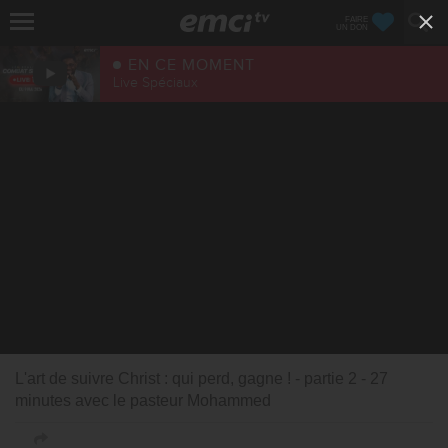
FAIRE
UN DON
EN CE MOMENT
Live Spéciaux
L'art de suivre Christ : qui perd, gagne ! - partie 2 - 27
minutes avec le pasteur Mohammed