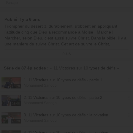
Partager
Publié il y a 6 ans
Triompher du désert 3, durablement, s'obtient en appliquant
l'attitude cinq que Dieu a recommandé à Moïse : Marche !
Marcher, selon Dieu, c'est aussi suivre Christ. Dans la bible, il y a
une manière de suivre Christ. Cet art de suivre le Christ,
fonctionne selon le principe divin: qui perd, gagne. Suivre Christ,
PLUS
c'est jouer à "qui perd, gagne" avec... sa vie.
Avec
Mohammed Sanogo
Série de 87 épisodes :
« 11 Victoires sur 10 types de défis »
1. 11 Victoires sur 10 types de défis - partie 1
Mohammed Sanogo
28:28
2. 11 Victoires sur 10 types de défis - partie 2
Mohammed Sanogo
28:08
3. 11 Victoires sur 10 types de défis : la privation d'un besoin essentiel - partie 1
Mohammed Sanogo
26:29
4. 11 Victoires sur 10 types de défis : la privation d'un besoin essentiel - partie 2