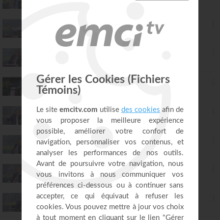
Mohammed Sanogo
26:21
58. Revois l'image que tu donnes à la réussite : vaincre les esprits cachés dans la chambre de Lot - partie 2
Mohammed Sanogo
28:26
59. Déclencher le souvenir de Dieu : les 3 axes de la visitation divine - partie 1
Mohammed Sanogo
26:19
60. Déclencher le souvenir de Dieu : les 3 axes de la visitation divine - partie 2
Mohammed Sanogo
27:13
61. Réactive les saisons manquées - partie 1
Mohammed Sanogo
26:33
62. Réactive les saisons manquées - partie 2
Mohammed Sanogo
26:34
63. Réactive les saisons manquées - partie 3
Mohammed Sanogo
26:37
64. Active ton alliance de bénédiction et triomphe de l'épreuve d'arrachement - partie 1
Mohammed Sanogo
26:20