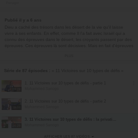
Partager
Publié il y a 6 ans
Dieu a caché des trésors dans les désert de la vie qu'il laisse
vivre à ses enfants. En effet, comme Il l'a fait avec Israël qui a
connu des épreuves dans le désert, les croyants passent par des
épreuves. Ces épreuves là sont décisives. Mais en fait d'épreuves
ce sont plutôt des opportunités, des défis, des tremplins. En effet,
PLUS
notre victoire dépend fortement de notre façon de les
appréhender. Et le premier défi est celui du désert du manque. Il
se caractérise par la difficulté à satisfaire un besoin vital (santé,
Série de 87 épisodes :
« 11 Victoires sur 10 types de défis »
mariage, travail, enfantement…). Mais on peut en venir à bout.
Ce message nous dit comment.
1. 11 Victoires sur 10 types de défis - partie 1
Avec
Mohammed Sanogo
Mohammed Sanogo
28:28
2. 11 Victoires sur 10 types de défis - partie 2
Mohammed Sanogo
28:08
3. 11 Victoires sur 10 types de défis : la privation d'un besoin essentiel - partie 1
Mohammed Sanogo
26:29
AFFICHER LES 87 VIDÉOS
4. 11 Victoires sur 10 types de défis : la privation d'un besoin essentiel - partie 2