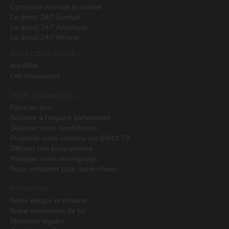
Comment recevoir la chaîne
Le direct 24/7 Europe
35. 5 Attitudes pour passer de l'impossible au possible : marcher avec Dieu - partie 1
Le direct 24/7 Amérique
Mohammed Sanogo
26:58
Le direct 24/7 Afrique
36. 5 Attitudes pour passer de l'impossible au possible : marcher avec Dieu - partie 2
EMCI C'EST AUSSI...
Mohammed Sanogo
27:10
em-Bible
Les ressources
37. 5 Attitudes pour passer de l'impossible au possible : marcher avec Dieu - partie 3
Mohammed Sanogo
26:25
VOUS SOUHAITEZ...
Faire un don
38. L'art de suivre Christ : qui perd, gagne ! - partie 1
Accéder à l'espace partenaires
Mohammed Sanogo
28:32
Déposer votre candidature
Proposer votre contenu sur EMCI TV
39. L'art de suivre Christ : qui perd, gagne ! - partie 2
Diffuser nos programmes
Mohammed Sanogo
28:40
Partager votre témoignage
Nous contacter pour autre chose
40. Vaincre les mauvaises émotions qui empêchent de vivre son miracle - partie 1
Mohammed Sanogo
28:43
A PROPOS
41. Vaincre les mauvaises émotions qui empêchent de vivre son miracle - partie 2
Notre équipe et mission
Mohammed Sanogo
Notre confession de foi
28:08
Mentions légales