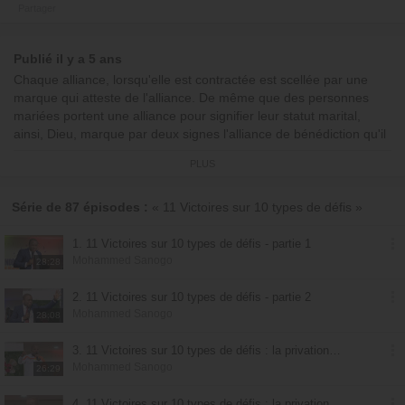
Partager
Publié il y a 5 ans
Chaque alliance, lorsqu'elle est contractée est scellée par une
marque qui atteste de l'alliance. De même que des personnes
mariées portent une alliance pour signifier leur statut marital,
ainsi, Dieu, marque par deux signes l'alliance de bénédiction qu'il
tisse avec ses enfants. Seulement, ces marques de l'alliance pour
PLUS
qu'elles restent activent, doivent être honorées.
Avec
Mohammed Sanogo
Série de 87 épisodes :
« 11 Victoires sur 10 types de défis »
1. 11 Victoires sur 10 types de défis - partie 1
Mohammed Sanogo
28:28
2. 11 Victoires sur 10 types de défis - partie 2
Mohammed Sanogo
28:08
3. 11 Victoires sur 10 types de défis : la privation d'un besoin essentiel - partie 1
Mohammed Sanogo
26:29
4. 11 Victoires sur 10 types de défis : la privation d'un besoin essentiel - partie 2