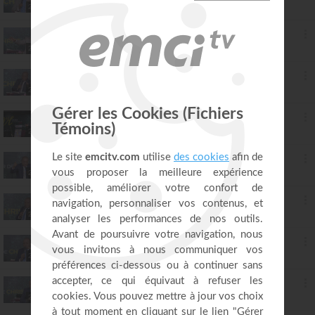
Mohammed Sanogo
26:21
58. Revois l'image que tu donnes à la réussite : vaincre les esprits cachés dans la chambre de Lot - partie 2
Mohammed Sanogo
28:26
59. Déclencher le souvenir de Dieu : les 3 axes de la visitation divine - partie 1
Mohammed Sanogo
26:19
60. Déclencher le souvenir de Dieu : les 3 axes de la visitation divine - partie 2
Mohammed Sanogo
27:13
61. Réactive les saisons manquées - partie 1
Mohammed Sanogo
26:33
62. Réactive les saisons manquées - partie 2
Mohammed Sanogo
26:34
63. Réactive les saisons manquées - partie 3
Mohammed Sanogo
26:37
64. Active ton alliance de bénédiction et triomphe de l'épreuve d'arrachement - partie 1
Mohammed Sanogo
26:20