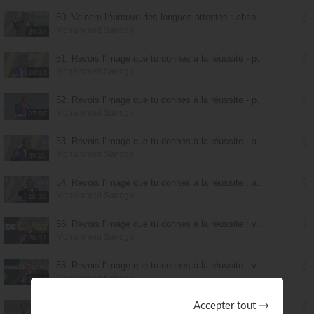
50. Vaincre l'épreuve des longues attentes : abandonne les bonnes habitudes pour les meilleures - partie 4
Mohammed Sanogo
26:37
51. Revois l'image que tu donnes à la réussite - partie 1
Mohammed Sanogo
28:17
52. Revois l'image que tu donnes à la réussite - partie 2
Mohammed Sanogo
27:36
53. Revois l'image que tu donnes à la réussite : abandonne tes « Lot » pour abréger tes longues attentes - partie 1
Mohammed Sanogo
26:29
54. Revois l'image que tu donnes à la réussite : abandonne tes « Lot » pour abréger tes longues attentes - partie 2
Mohammed Sanogo
26:26
55. Revois l'image que tu donnes à la réussite : vaincre les esprits de la maison du père - partie 1
Mohammed Sanogo
26:37
56. Revois l'image que tu donnes à la réussite : vaincre les esprits de la maison du père - partie 2
Mohammed Sanogo
26:13
57. Revois l'image que tu donnes à la réussite : vaincre les esprits cachés dans la chambre de Lot - partie 1