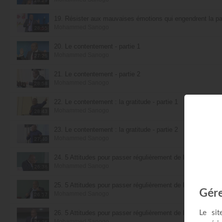
28:29
19. Résister aux mauvaises émotions qui engendrent la pau
Mohammed Sanogo
28:55
20. Le contentement - partie 1
Mohammed Sanogo
27:26
21. Le contentement - partie 2
Mohammed Sanogo
28:58
22. Le contentement : la gratitude - partie 1
Mohammed Sanogo
28:43
23. Le contentement : la gratitude - partie 2
Mohammed Sanogo
27:40
24. 5 Attitudes pour passer régulièrement de l'impossible au
Mohammed Sanogo
26:38
25. 5 Attitudes pour passer régulièrement de l'impossible au
Mohammed Sanogo
26:57
26. 5 Attitudes pour passer régulièrement de l'impossible au
Mohammed Sanogo