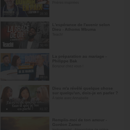
Prières inspirées
28:30
L'espérance de l'avenir selon
Dieu - Athoms Mbuma
Teach!
30:49
La préparation au mariage -
Philippe Bak
Bonjour chez vous !
28:16
Dieu m'a révélé quelque chose
sur quelqu'un, dois-je en parler ?
À table avec Annabelle
41:37
Remplis-moi de ton amour -
Gordon Zamor
Instrumental - Atmosphère de prière