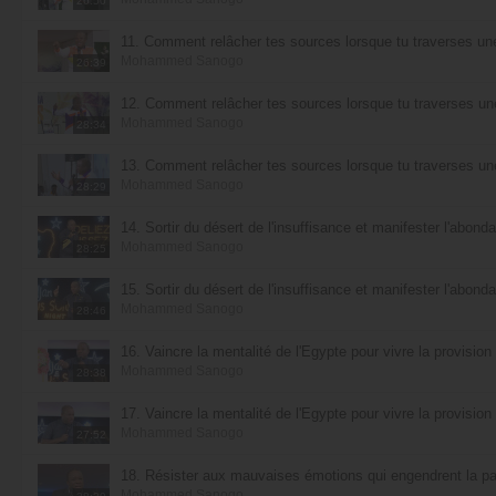
26:50
11. Comment relâcher tes sources lorsque tu traverses une 
Mohammed Sanogo
26:39
12. Comment relâcher tes sources lorsque tu traverses une 
Mohammed Sanogo
28:34
13. Comment relâcher tes sources lorsque tu traverses une 
Mohammed Sanogo
28:29
14. Sortir du désert de l'insuffisance et manifester l'abonda
Mohammed Sanogo
28:25
15. Sortir du désert de l'insuffisance et manifester l'abonda
Mohammed Sanogo
28:46
16. Vaincre la mentalité de l'Egypte pour vivre la provision 
Mohammed Sanogo
28:38
17. Vaincre la mentalité de l'Egypte pour vivre la provision 
Mohammed Sanogo
27:52
18. Résister aux mauvaises émotions qui engendrent la pau
Mohammed Sanogo