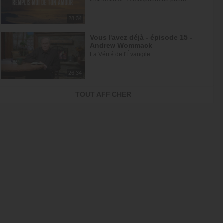
28:34
Vous l'avez déjà - épisode 15 -
Andrew Wommack
La Vérité de l'Évangile
26:34
L'Epître aux Hébreux (épisode 30)
TOUT AFFICHER
- Ayyad Zarif
Toute la Bible
23:31
Jésus et la dynamique
prophétique - partie 2 - Franck...
Gospel Vision Center
28:28
Réjouis-toi d'avance car ta
nouvelle saison est déjà écrite -...
En Eau Profonde