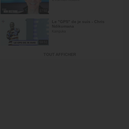
17:07
Le "GPS" de je suis - Chris
Ndikumana
Kanguka
59:51
Dieu peut racheter tes erreurs -
TOUT AFFICHER
Audrey Mack
ZONE RAPHA
27:52
Ce que l'esprit dit aux églises -
Partie 4 - Mario Massicotte
Pain de vie
28:31
Le changement est nécessaire -
partie 1 - Joyce Meyer
Vivre pleinement sa vie !