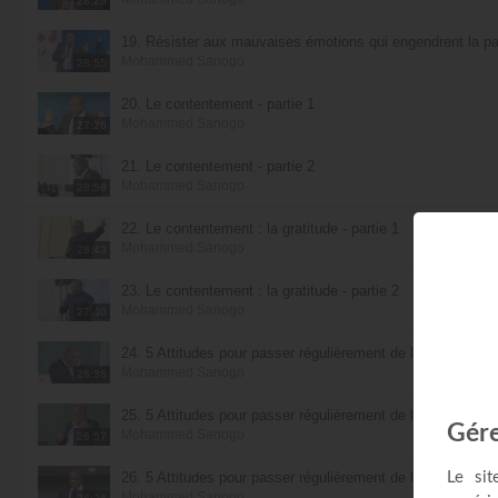
28:29
19. Résister aux mauvaises émotions qui engendrent la pau
Mohammed Sanogo
28:55
20. Le contentement - partie 1
Mohammed Sanogo
27:26
21. Le contentement - partie 2
Mohammed Sanogo
28:58
22. Le contentement : la gratitude - partie 1
Mohammed Sanogo
28:43
23. Le contentement : la gratitude - partie 2
Mohammed Sanogo
27:40
24. 5 Attitudes pour passer régulièrement de l'impossible au
Mohammed Sanogo
26:38
25. 5 Attitudes pour passer régulièrement de l'impossible au
Mohammed Sanogo
26:57
26. 5 Attitudes pour passer régulièrement de l'impossible au
Mohammed Sanogo