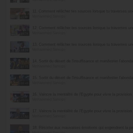
26:50
11. Comment relâcher tes sources lorsque tu traverses une 
Mohammed Sanogo
26:39
12. Comment relâcher tes sources lorsque tu traverses une 
Mohammed Sanogo
28:34
13. Comment relâcher tes sources lorsque tu traverses une 
Mohammed Sanogo
28:29
14. Sortir du désert de l'insuffisance et manifester l'abonda
Mohammed Sanogo
28:25
15. Sortir du désert de l'insuffisance et manifester l'abonda
Mohammed Sanogo
28:46
16. Vaincre la mentalité de l'Egypte pour vivre la provision 
Mohammed Sanogo
28:38
17. Vaincre la mentalité de l'Egypte pour vivre la provision 
Mohammed Sanogo
27:52
18. Résister aux mauvaises émotions qui engendrent la pau
Mohammed Sanogo