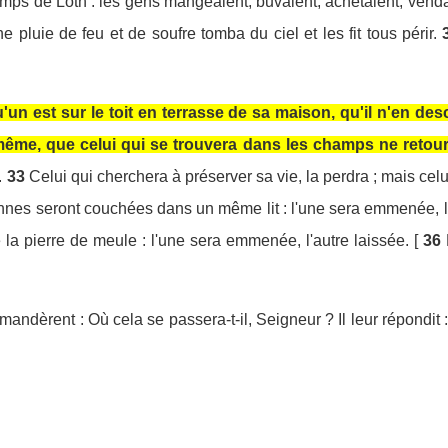
emps de Loth : les gens mangeaient, buvaient, achetaient, vendai
 pluie de feu et de soufre tomba du ciel et les fit tous périr.
u'un est sur le toit en terrasse de sa maison, qu'il n'en de
même, que celui qui se trouvera dans les champs ne retour
.
33
Celui qui cherchera à préserver sa vie, la perdra ; mais celu
onnes seront couchées dans un même lit : l'une sera emmenée, l'
la pierre de meule : l'une sera emmenée, l'autre laissée. [
36
emandèrent : Où cela se passera-t-il, Seigneur ? Il leur répondit