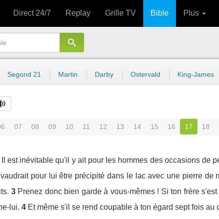
Direct 24/7
Replay
Grille TV
Bible
Plus
Segond 21
Martin
Darby
Ostervald
King-James
06
07
08
09
10
11
12
13
14
15
16
17
18
: Il est inévitable qu'il y ait pour les hommes des occasions de
vaudrait pour lui être précipité dans le lac avec une pierre d
ts.
3
Prenez donc bien garde à vous-mêmes ! Si ton frère s'est 
ne-lui.
4
Et même s'il se rend coupable à ton égard sept fois au c