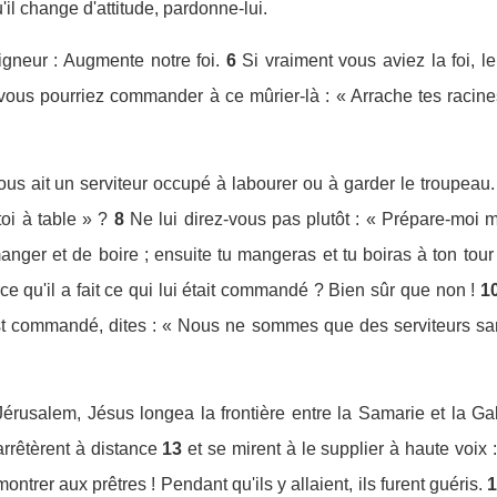
'il change d'attitude, pardonne-lui.
igneur : Augmente notre foi.
6
Si vraiment vous aviez la foi, l
ous pourriez commander à ce mûrier-là : « Arrache tes racines 
s ait un serviteur occupé à labourer ou à garder le troupeau. 
toi à table » ?
8
Ne lui direz-vous pas plutôt : « Prépare-moi m
manger et de boire ; ensuite tu mangeras et tu boiras à ton tour
rce qu'il a fait ce qui lui était commandé ? Bien sûr que non !
1
est commandé, dites : « Nous ne sommes que des serviteurs sans
 Jérusalem, Jésus longea la frontière entre la Samarie et la Gal
'arrêtèrent à distance
13
et se mirent à le supplier à haute voix :
 montrer aux prêtres ! Pendant qu'ils y allaient, ils furent guéris.