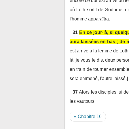
encore ce qui est arrivé du t
où Loth sortit de Sodome, une
l'homme apparaîtra.
31
En ce jour-là, si quelq
aura laissées en bas ; de 
est arrivé à la femme de Loth
là, je vous le dis, deux pers
en train de tourner ensemble 
sera emmené, l'autre laissé.]
37
Alors les disciples lui d
les vautours.
« Chapitre 16