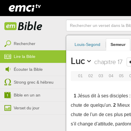
Rechercher
Louis-Segond
Semeur
Lire la Bible
Luc
chapitre 17
Écouter la Bible
01
02
03
04
05
Strong grec & hébreu
Bible en un an
1
Jésus dit à ses disciples 
chute de quelqu'un.
2
Mieux 
Verset du jour
chute de l'un de ces plus peti
s'il change d'attitude, pardon