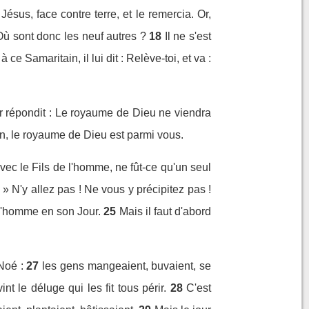
Jésus, face contre terre, et le remercia. Or,
? Où sont donc les neuf autres ?
18
Il ne s'est
 ce Samaritain, il lui dit : Relève-toi, et va :
ur répondit : Le royaume de Dieu ne viendra
 bien, le royaume de Dieu est parmi vous.
vec le Fils de l'homme, ne fût-ce qu'un seul
 ! » N'y allez pas ! Ne vous y précipitez pas !
de l'homme en son Jour.
25
Mais il faut d'abord
Noé :
27
les gens mangeaient, buvaient, se
t le déluge qui les fit tous périr.
28
C'est