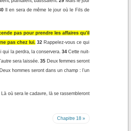
ent, plantaient, bâtissaient.
29
Mais le jour
30
Il en sera de même le jour où le Fils de
scende pas pour prendre les affaires qu'il
ne pas chez lui.
32
Rappelez-vous ce qui
i qui la perdra, la conservera.
34
Cette nuit-
autre sera laissée.
35
Deux femmes seront
Deux hommes seront dans un champ : l'un
 : Là où sera le cadavre, là se rassembleront
Chapitre 18 »