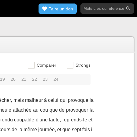
Faire un don
Comparer
Strongs
19
20
21
22
23
24
 pécher, mais malheur à celui qui provoque la
e meule attachée au cou que de provoquer la
rendu coupable d'une faute, reprends-le et,
ours de la même journée, et que sept fois il