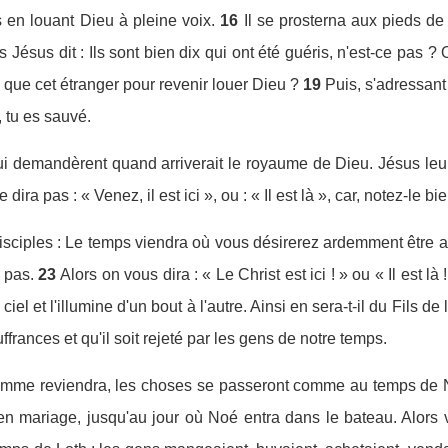
as en louant Dieu à pleine voix.
16
Il se prosterna aux pieds de 
s Jésus dit : Ils sont bien dix qui ont été guéris, n'est-ce pas 
 que cet étranger pour revenir louer Dieu ?
19
Puis, s'adressant à
, tu es sauvé.
 lui demandèrent quand arriverait le royaume de Dieu. Jésus le
 dira pas : « Venez, il est ici », ou : « Il est là », car, notez-le
disciples : Le temps viendra où vous désirerez ardemment être a
 pas.
23
Alors on vous dira : « Le Christ est ici ! » ou « Il est là
du ciel et l'illumine d'un bout à l'autre. Ainsi en sera-t-il du Fils 
frances et qu'il soit rejeté par les gens de notre temps.
'homme reviendra, les choses se passeront comme au temps de 
n mariage, jusqu'au jour où Noé entra dans le bateau. Alors vin