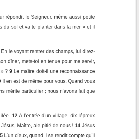
eur répondit le Seigneur, même aussi petite
du sol et va te planter dans la mer » et il
En le voyant rentrer des champs, lui direz-
on dîner, mets-toi en tenue pour me servir,
 » ?
9
Le maître doit-il une reconnaissance
0
Il en est de même pour vous. Quand vous
 mérite particulier ; nous n'avons fait que
ilée.
12
A l'entrée d'un village, dix lépreux
 Jésus, Maître, aie pitié de nous !
14
Jésus
15
L'un d'eux, quand il se rendit compte qu'il