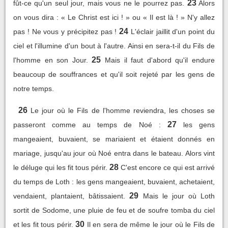
23
fût-ce qu'un seul jour, mais vous ne le pourrez pas.
Alors
on vous dira : « Le Christ est ici ! » ou « Il est là ! » N'y allez
24
pas ! Ne vous y précipitez pas !
L'éclair jaillit d'un point du
ciel et l'illumine d'un bout à l'autre. Ainsi en sera-t-il du Fils de
25
l'homme en son Jour.
Mais il faut d'abord qu'il endure
beaucoup de souffrances et qu'il soit rejeté par les gens de
notre temps.
26
Le jour où le Fils de l'homme reviendra, les choses se
27
passeront comme au temps de Noé :
les gens
mangeaient, buvaient, se mariaient et étaient donnés en
mariage, jusqu'au jour où Noé entra dans le bateau. Alors vint
28
le déluge qui les fit tous périr.
C'est encore ce qui est arrivé
du temps de Loth : les gens mangeaient, buvaient, achetaient,
29
vendaient, plantaient, bâtissaient.
Mais le jour où Loth
sortit de Sodome, une pluie de feu et de soufre tomba du ciel
30
et les fit tous périr.
Il en sera de même le jour où le Fils de