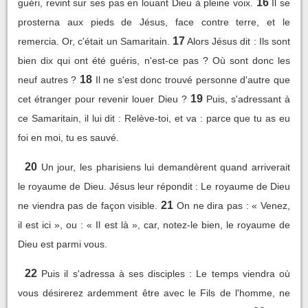
16
guéri, revint sur ses pas en louant Dieu à pleine voix.
Il se
prosterna aux pieds de Jésus, face contre terre, et le
17
remercia. Or, c'était un Samaritain.
Alors Jésus dit : Ils sont
bien dix qui ont été guéris, n'est-ce pas ? Où sont donc les
18
neuf autres ?
Il ne s'est donc trouvé personne d'autre que
19
cet étranger pour revenir louer Dieu ?
Puis, s'adressant à
ce Samaritain, il lui dit : Relève-toi, et va : parce que tu as eu
foi en moi, tu es sauvé.
20
Un jour, les pharisiens lui demandèrent quand arriverait
le royaume de Dieu. Jésus leur répondit : Le royaume de Dieu
21
ne viendra pas de façon visible.
On ne dira pas : « Venez,
il est ici », ou : « Il est là », car, notez-le bien, le royaume de
Dieu est parmi vous.
22
Puis il s'adressa à ses disciples : Le temps viendra où
vous désirerez ardemment être avec le Fils de l'homme, ne