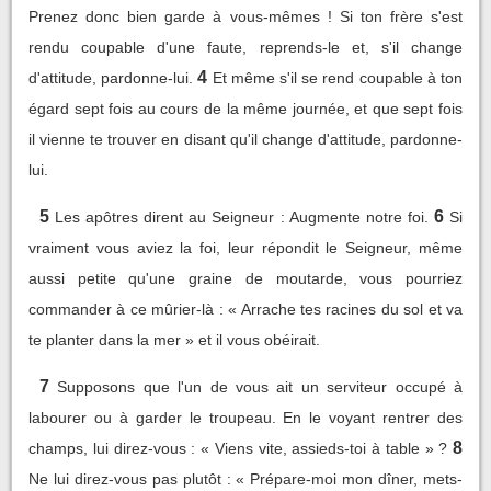
Prenez donc bien garde à vous-mêmes ! Si ton frère s'est
rendu coupable d'une faute, reprends-le et, s'il change
4
d'attitude, pardonne-lui.
Et même s'il se rend coupable à ton
égard sept fois au cours de la même journée, et que sept fois
il vienne te trouver en disant qu'il change d'attitude, pardonne-
lui.
5
6
Les apôtres dirent au Seigneur : Augmente notre foi.
Si
vraiment vous aviez la foi, leur répondit le Seigneur, même
aussi petite qu'une graine de moutarde, vous pourriez
commander à ce mûrier-là : « Arrache tes racines du sol et va
te planter dans la mer » et il vous obéirait.
7
Supposons que l'un de vous ait un serviteur occupé à
labourer ou à garder le troupeau. En le voyant rentrer des
8
champs, lui direz-vous : « Viens vite, assieds-toi à table » ?
Ne lui direz-vous pas plutôt : « Prépare-moi mon dîner, mets-