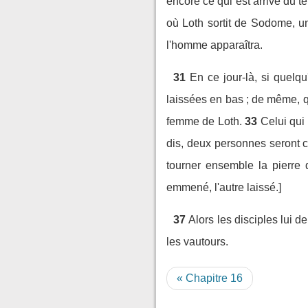
encore ce qui est arrivé du t
où Loth sortit de Sodome, une
l'homme apparaîtra.
31
En ce jour-là, si quelqu
laissées en bas ; de même, q
femme de Loth.
33
Celui qui 
dis, deux personnes seront c
tourner ensemble la pierre 
emmené, l'autre laissé.]
37
Alors les disciples lui d
les vautours.
« Chapitre 16