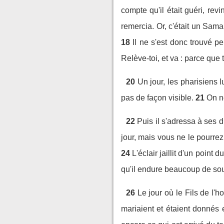
compte qu'il était guéri, rev
remercia. Or, c'était un Samar
18
Il ne s'est donc trouvé p
Relève-toi, et va : parce que 
20
Un jour, les pharisiens
pas de façon visible.
21
On ne
22
Puis il s'adressa à ses 
jour, mais vous ne le pourrez
24
L'éclair jaillit d'un point 
qu'il endure beaucoup de souf
26
Le jour où le Fils de l
mariaient et étaient donnés e