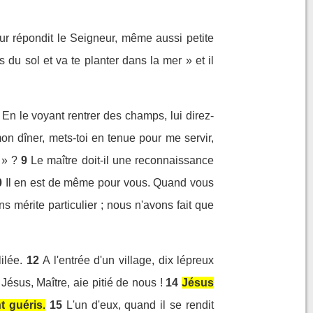
eur répondit le Seigneur, même aussi petite
du sol et va te planter dans la mer » et il
En le voyant rentrer des champs, lui direz-
on dîner, mets-toi en tenue pour me servir,
 » ?
9
Le maître doit-il une reconnaissance
0
Il en est de même pour vous. Quand vous
 mérite particulier ; nous n'avons fait que
ilée.
12
A l'entrée d'un village, dix lépreux
 Jésus, Maître, aie pitié de nous !
14
Jésus
nt guéris.
15
L'un d'eux, quand il se rendit