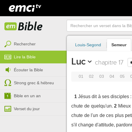
Rechercher
Louis-Segond
Semeur
Lire la Bible
Luc
chapitre 17
Écouter la Bible
01
02
03
04
05
Strong grec & hébreu
Bible en un an
1
Jésus dit à ses disciples 
chute de quelqu'un.
2
Mieux 
Verset du jour
chute de l'un de ces plus peti
s'il change d'attitude, pardon