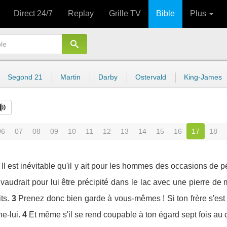
Direct 24/7
Replay
Grille TV
Bible
Plus
Segond 21
Martin
Darby
Ostervald
King-James
06
07
08
09
10
11
12
13
14
15
16
17
18
: Il est inévitable qu'il y ait pour les hommes des occasions de
vaudrait pour lui être précipité dans le lac avec une pierre d
ts.
3
Prenez donc bien garde à vous-mêmes ! Si ton frère s'est 
ne-lui.
4
Et même s'il se rend coupable à ton égard sept fois au c