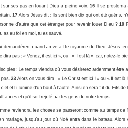
int sur ses pas en louant Dieu à pleine voix.
16
Il se prosterna
itain.
17
Alors Jésus dit : Ils sont bien dix qui ont été guéris, 
ersonne d'autre que cet étranger pour revenir louer Dieu ?
19
P
tu as eu foi en moi, tu es sauvé.
 lui demandèrent quand arriverait le royaume de Dieu. Jésus le
 dira pas : « Venez, il est ici », ou : « Il est là », car, notez-le
disciples : Le temps viendra où vous désirerez ardemment être a
 pas.
23
Alors on vous dira : « Le Christ est ici ! » ou « Il est là
du ciel et l'illumine d'un bout à l'autre. Ainsi en sera-t-il du Fils 
frances et qu'il soit rejeté par les gens de notre temps.
'homme reviendra, les choses se passeront comme au temps de 
n mariage, jusqu'au jour où Noé entra dans le bateau. Alors vin