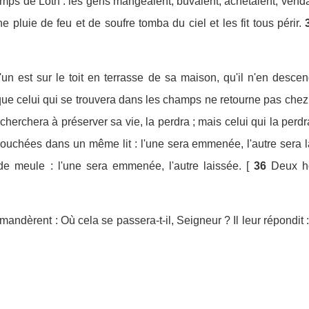
emps de Loth : les gens mangeaient, buvaient, achetaient, vendai
 pluie de feu et de soufre tomba du ciel et les fit tous périr.
'un est sur le toit en terrasse de sa maison, qu'il n'en descen
ue celui qui se trouvera dans les champs ne retourne pas chez 
cherchera à préserver sa vie, la perdra ; mais celui qui la perdr
ouchées dans un même lit : l'une sera emmenée, l'autre sera l
de meule : l'une sera emmenée, l'autre laissée. [
36
Deux h
emandèrent : Où cela se passera-t-il, Seigneur ? Il leur répondit