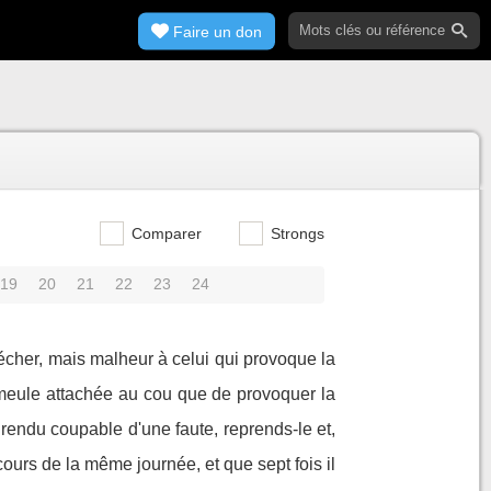
Faire un don
Comparer
Strongs
19
20
21
22
23
24
 pécher, mais malheur à celui qui provoque la
e meule attachée au cou que de provoquer la
rendu coupable d'une faute, reprends-le et,
ours de la même journée, et que sept fois il