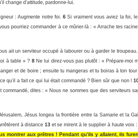
'il change d'attitude, pardonne-lui.
igneur : Augmente notre foi.
6
Si vraiment vous aviez la foi, l
ous pourriez commander à ce mûrier-là : « Arrache tes racines 
s ait un serviteur occupé à labourer ou à garder le troupeau. 
toi à table » ?
8
Ne lui direz-vous pas plutôt : « Prépare-moi m
manger et de boire ; ensuite tu mangeras et tu boiras à ton tour
rce qu'il a fait ce qui lui était commandé ? Bien sûr que non !
1
est commandé, dites : « Nous ne sommes que des serviteurs sans
 Jérusalem, Jésus longea la frontière entre la Samarie et la Gal
'arrêtèrent à distance
13
et se mirent à le supplier à haute voix :
vous montrer aux prêtres ! Pendant qu'ils y allaient, ils fure