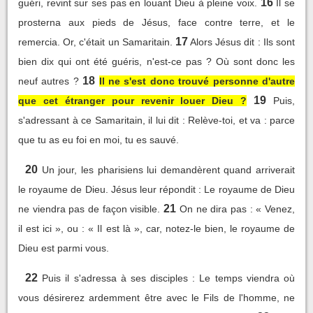
16
guéri, revint sur ses pas en louant Dieu à pleine voix.
Il se
prosterna aux pieds de Jésus, face contre terre, et le
17
remercia. Or, c'était un Samaritain.
Alors Jésus dit : Ils sont
bien dix qui ont été guéris, n'est-ce pas ? Où sont donc les
18
neuf autres ?
Il ne s'est donc trouvé personne d'autre
19
que cet étranger pour revenir louer Dieu ?
Puis,
s'adressant à ce Samaritain, il lui dit : Relève-toi, et va : parce
que tu as eu foi en moi, tu es sauvé.
20
Un jour, les pharisiens lui demandèrent quand arriverait
le royaume de Dieu. Jésus leur répondit : Le royaume de Dieu
21
ne viendra pas de façon visible.
On ne dira pas : « Venez,
il est ici », ou : « Il est là », car, notez-le bien, le royaume de
Dieu est parmi vous.
22
Puis il s'adressa à ses disciples : Le temps viendra où
vous désirerez ardemment être avec le Fils de l'homme, ne