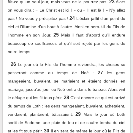
23
fût-ce qu'un seul jour, mais vous ne le pourrez pas.
Alors
on vous dira : « Le Christ est ici ! » ou « Il est là ! » N'y allez
24
pas ! Ne vous y précipitez pas !
L'éclair jaillit d'un point du
ciel et l'illumine d'un bout à l'autre. Ainsi en sera-t-il du Fils de
25
l'homme en son Jour.
Mais il faut d'abord qu'il endure
beaucoup de souffrances et qu'il soit rejeté par les gens de
notre temps.
26
Le jour où le Fils de l'homme reviendra, les choses se
27
passeront comme au temps de Noé :
les gens
mangeaient, buvaient, se mariaient et étaient donnés en
mariage, jusqu'au jour où Noé entra dans le bateau. Alors vint
28
le déluge qui les fit tous périr.
C'est encore ce qui est arrivé
du temps de Loth : les gens mangeaient, buvaient, achetaient,
29
vendaient, plantaient, bâtissaient.
Mais le jour où Loth
sortit de Sodome, une pluie de feu et de soufre tomba du ciel
30
et les fit tous périr.
Il en sera de même le jour où le Fils de