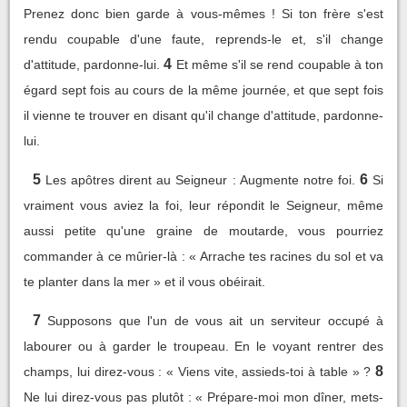
Prenez donc bien garde à vous-mêmes ! Si ton frère s'est
rendu coupable d'une faute, reprends-le et, s'il change
4
d'attitude, pardonne-lui.
Et même s'il se rend coupable à ton
égard sept fois au cours de la même journée, et que sept fois
il vienne te trouver en disant qu'il change d'attitude, pardonne-
lui.
5
6
Les apôtres dirent au Seigneur : Augmente notre foi.
Si
vraiment vous aviez la foi, leur répondit le Seigneur, même
aussi petite qu'une graine de moutarde, vous pourriez
commander à ce mûrier-là : « Arrache tes racines du sol et va
te planter dans la mer » et il vous obéirait.
7
Supposons que l'un de vous ait un serviteur occupé à
labourer ou à garder le troupeau. En le voyant rentrer des
8
champs, lui direz-vous : « Viens vite, assieds-toi à table » ?
Ne lui direz-vous pas plutôt : « Prépare-moi mon dîner, mets-