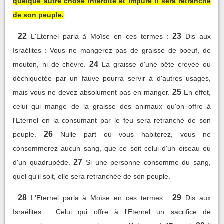
quelque autre chose interdite et impure il sera retranché
de son peuple.
22
23
L'Eternel parla à Moïse en ces termes :
Dis aux
Israélites : Vous ne mangerez pas de graisse de boeuf, de
24
mouton, ni de chèvre.
La graisse d'une bête crevée ou
déchiquetée par un fauve pourra servir à d'autres usages,
25
mais vous ne devez absolument pas en manger.
En effet,
celui qui mange de la graisse des animaux qu'on offre à
l'Eternel en la consumant par le feu sera retranché de son
26
peuple.
Nulle part où vous habiterez, vous ne
consommerez aucun sang, que ce soit celui d'un oiseau ou
27
d'un quadrupède.
Si une personne consomme du sang,
quel qu'il soit, elle sera retranchée de son peuple.
28
29
L'Eternel parla à Moïse en ces termes :
Dis aux
Israélites : Celui qui offre à l'Eternel un sacrifice de