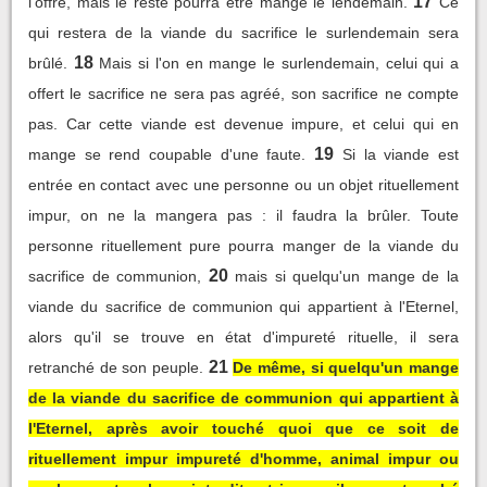
17
l'offre, mais le reste pourra être mangé le lendemain.
Ce
qui restera de la viande du sacrifice le surlendemain sera
18
brûlé.
Mais si l'on en mange le surlendemain, celui qui a
offert le sacrifice ne sera pas agréé, son sacrifice ne compte
pas. Car cette viande est devenue impure, et celui qui en
19
mange se rend coupable d'une faute.
Si la viande est
entrée en contact avec une personne ou un objet rituellement
impur, on ne la mangera pas : il faudra la brûler. Toute
personne rituellement pure pourra manger de la viande du
20
sacrifice de communion,
mais si quelqu'un mange de la
viande du sacrifice de communion qui appartient à l'Eternel,
alors qu'il se trouve en état d'impureté rituelle, il sera
21
retranché de son peuple.
De même, si quelqu'un mange
de la viande du sacrifice de communion qui appartient à
l'Eternel, après avoir touché quoi que ce soit de
rituellement impur impureté d'homme, animal impur ou