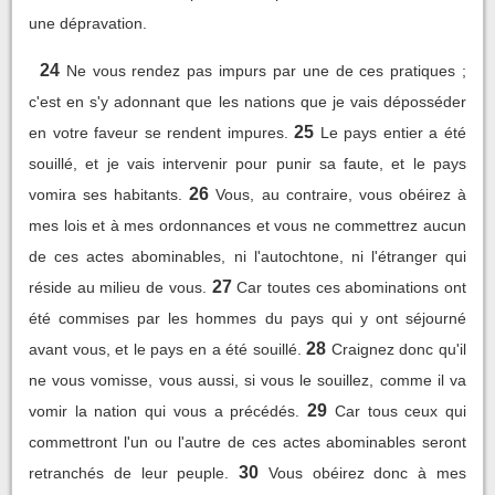
une dépravation.
24
Ne vous rendez pas impurs par une de ces pratiques ;
c'est en s'y adonnant que les nations que je vais déposséder
25
en votre faveur se rendent impures.
Le pays entier a été
souillé, et je vais intervenir pour punir sa faute, et le pays
26
vomira ses habitants.
Vous, au contraire, vous obéirez à
mes lois et à mes ordonnances et vous ne commettrez aucun
de ces actes abominables, ni l'autochtone, ni l'étranger qui
27
réside au milieu de vous.
Car toutes ces abominations ont
été commises par les hommes du pays qui y ont séjourné
28
avant vous, et le pays en a été souillé.
Craignez donc qu'il
ne vous vomisse, vous aussi, si vous le souillez, comme il va
29
vomir la nation qui vous a précédés.
Car tous ceux qui
commettront l'un ou l'autre de ces actes abominables seront
30
retranchés de leur peuple.
Vous obéirez donc à mes