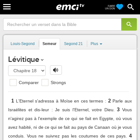
FAIRE
UN DON
Louis-Segond
Semeur
Segond 21
Plus
Lévitique
Comparer
Strongs
1
2
L'Eternel s'adressa à Moïse en ces termes :
Parle aux
3
Israélites et dis-leur : Je suis l'Eternel, votre Dieu.
Vous
n'agirez pas à l'exemple de ce qui se fait en Egypte, où vous
avez habité, ni de ce qui se fait au pays de Canaan où je vous
4
conduis. Vous ne suivrez pas les coutumes de ces pays.