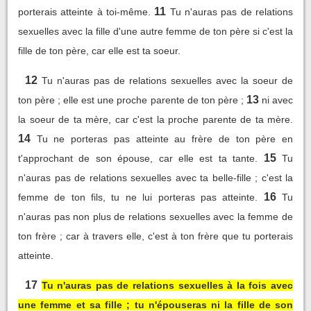
11
porterais atteinte à toi-même.
Tu n'auras pas de relations
sexuelles avec la fille d'une autre femme de ton père si c'est la
fille de ton père, car elle est ta soeur.
12
Tu n'auras pas de relations sexuelles avec la soeur de
13
ton père ; elle est une proche parente de ton père ;
ni avec
la soeur de ta mère, car c'est la proche parente de ta mère.
14
Tu ne porteras pas atteinte au frère de ton père en
15
t'approchant de son épouse, car elle est ta tante.
Tu
n'auras pas de relations sexuelles avec ta belle-fille ; c'est la
16
femme de ton fils, tu ne lui porteras pas atteinte.
Tu
n'auras pas non plus de relations sexuelles avec la femme de
ton frère ; car à travers elle, c'est à ton frère que tu porterais
atteinte.
17
Tu n'auras pas de relations sexuelles à la fois avec
une femme et sa fille ; tu n'épouseras ni la fille de son