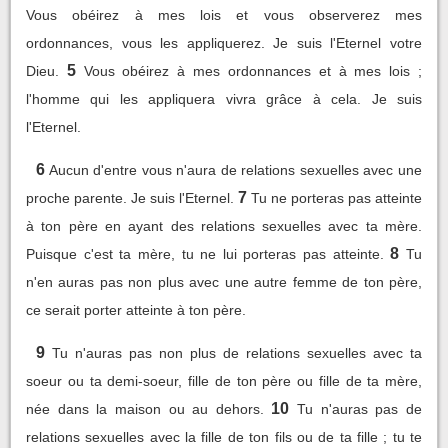
Vous obéirez à mes lois et vous observerez mes
ordonnances, vous les appliquerez. Je suis l'Eternel votre
5
Dieu.
Vous obéirez à mes ordonnances et à mes lois ;
l'homme qui les appliquera vivra grâce à cela. Je suis
l'Eternel.
6
Aucun d'entre vous n'aura de relations sexuelles avec une
7
proche parente. Je suis l'Eternel.
Tu ne porteras pas atteinte
à ton père en ayant des relations sexuelles avec ta mère.
8
Puisque c'est ta mère, tu ne lui porteras pas atteinte.
Tu
n'en auras pas non plus avec une autre femme de ton père,
ce serait porter atteinte à ton père.
9
Tu n'auras pas non plus de relations sexuelles avec ta
soeur ou ta demi-soeur, fille de ton père ou fille de ta mère,
10
née dans la maison ou au dehors.
Tu n'auras pas de
relations sexuelles avec la fille de ton fils ou de ta fille ; tu te