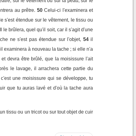
eâtre, sur le vêtement ou sur la peau, sur le
ontrera au prêtre.
50
Celui-ci l'examinera et
le s'est étendue sur le vêtement, le tissu ou
Il le brûlera, quel qu'il soit, car il s'agit d'une
ache ne s'est pas étendue sur l'objet,
54
il
il examinera à nouveau la tache ; si elle n'a
et devra être brûlé, que la moisissure l'ait
rès le lavage, il arrachera cette partie du
t, c'est une moisissure qui se développe, tu
cuir que tu auras lavé et d'où la tache aura
n tissu ou un tricot ou sur tout objet de cuir