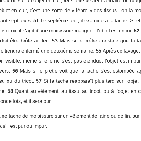
eau ou sur un objet en cuir,
49
si elle devient verdâtre ou roug
 objet en cuir, c'est une sorte de « lèpre » des tissus : on la m
ant sept jours.
51
Le septième jour, il examinera la tache. Si el
t en cuir, il s'agit d'une moisissure maligne ; l'objet est impur.
52
doit être brûlé au feu.
53
Mais si le prêtre constate que la t
il le tiendra enfermé une deuxième semaine.
55
Après ce lavage, 
 visible, même si elle ne s'est pas étendue, l'objet est impur 
vers.
56
Mais si le prêtre voit que la tache s'est estompée ap
su ou du tricot.
57
Si la tache réapparaît plus tard sur l'obje
he.
58
Quant au vêtement, au tissu, au tricot, ou à l'objet en 
nde fois, et il sera pur.
à une tache de moisissure sur un vêtement de laine ou de lin, sur u
s'il est pur ou impur.