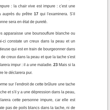
pure : la chair vive est impure : c'est une
a auprès du prêtre
17
qui l'examinera. S'il
sonne sera en état de pureté.
ès apparaisse une boursouflure blanche ou
ui-ci constate un creux dans la peau et un
ctieuse qui est en train de bourgeonner dans
ni de creux dans la peau et que la tache s'est
clarera impur : il a une maladie.
23
Mais si la
re le déclarera pur.
orme sur l'endroit de cette brûlure une tache
tache et s'il y a une dépression dans la peau,
clarera cette personne impure, car elle est
tate pas de poils blancs dans la tache, ni de