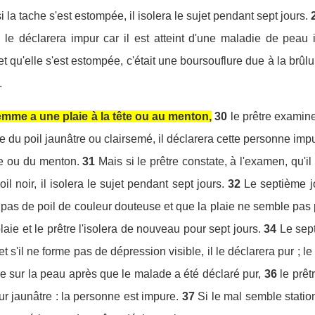
 la tache s'est estompée, il isolera le sujet pendant sept jours.
l le déclarera impur car il est atteint d'une maladie de peau i
et qu'elle s'est estompée, c'était une boursouflure due à la brûlur
.
mme a une plaie à la tête ou au menton,
30
le prêtre examine
ve du poil jaunâtre ou clairsemé, il déclarera cette personne impu
te ou du menton.
31
Mais si le prêtre constate, à l'examen, qu'i
oil noir, il isolera le sujet pendant sept jours.
32
Le septième jo
 pas de poil de couleur douteuse et que la plaie ne semble pas
plaie et le prêtre l'isolera de nouveau pour sept jours.
34
Le sept
t s'il ne forme pas de dépression visible, il le déclarera pur ; le
ue sur la peau après que le malade a été déclaré pur,
36
le prêt
leur jaunâtre : la personne est impure.
37
Si le mal semble stati