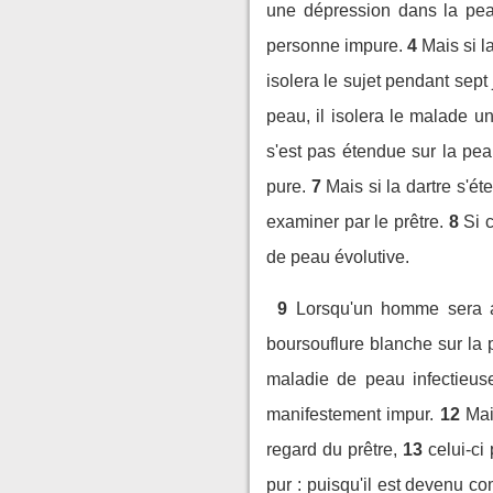
une dépression dans la peau
personne impure.
4
Mais si l
isolera le sujet pendant sept 
peau, il isolera le malade 
s'est pas étendue sur la pea
pure.
7
Mais si la dartre s'ét
examiner par le prêtre.
8
Si 
de peau évolutive.
9
Lorsqu'un homme sera at
boursouflure blanche sur la p
maladie de peau infectieuse
manifestement impur.
12
Mai
regard du prêtre,
13
celui-ci
pur : puisqu'il est devenu co