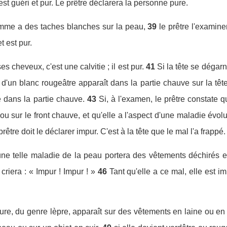
 est guéri et pur. Le prêtre déclarera la personne pure.
me a des taches blanches sur la peau,
39
le prêtre l'examine
t est pur.
cheveux, c'est une calvitie ; il est pur.
41
Si la tête se dégarni
 d'un blanc rougeâtre apparaît dans la partie chauve sur la têt
e dans la partie chauve.
43
Si, à l'examen, le prêtre constate 
ou sur le front chauve, et qu'elle a l'aspect d'une maladie évol
 prêtre doit le déclarer impur. C'est à la tête que le mal l'a frappé.
ne telle maladie de la peau portera des vêtements déchirés et a
 criera : « Impur ! Impur ! »
46
Tant qu'elle a ce mal, elle est im
re, du genre lèpre, apparaît sur des vêtements en laine ou en 