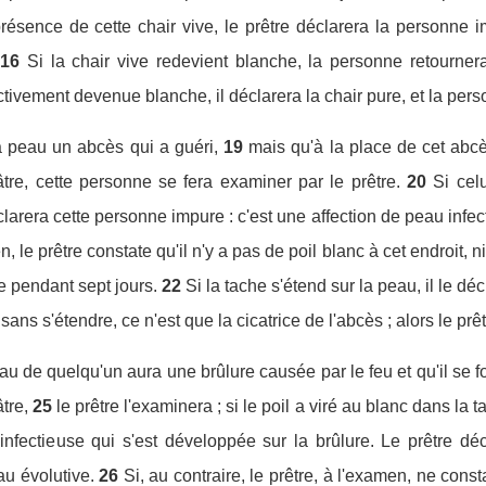
résence de cette chair vive, le prêtre déclarera la personne im
16
Si la chair vive redevient blanche, la personne retourner
ectivement devenue blanche, il déclarera la chair pure, et la per
a peau un abcès qui a guéri,
19
mais qu'à la place de cet abc
tre, cette personne se fera examiner par le prêtre.
20
Si cel
clarera cette personne impure : c'est une affection de peau infe
n, le prêtre constate qu'il n'y a pas de poil blanc à cet endroit, 
e pendant sept jours.
22
Si la tache s'étend sur la peau, il le dé
sans s'étendre, ce n'est que la cicatrice de l'abcès ; alors le prêt
au de quelqu'un aura une brûlure causée par le feu et qu'il se f
tre,
25
le prêtre l'examinera ; si le poil a viré au blanc dans la 
infectieuse qui s'est développée sur la brûlure. Le prêtre dé
au évolutive.
26
Si, au contraire, le prêtre, à l'examen, ne cons