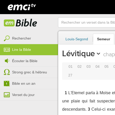
Rechercher
Louis-Segond
Semeur
Lire la Bible
Lévitique
chapi
Écouter la Bible
01
02
03
04
05
Strong grec & hébreu
27
Bible en un an
1
L'Eternel parla à Moïse e
Verset du jour
une plaie qui fait suspect
descendants.
3
Celui-ci exam