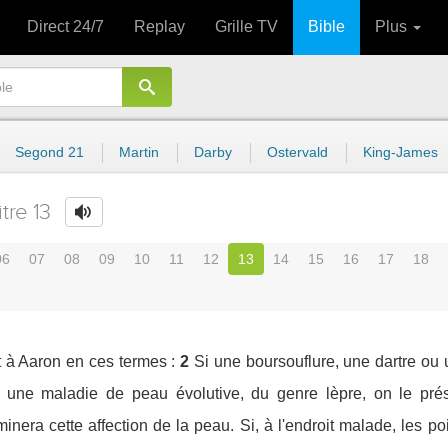
Direct 24/7
Replay
Grille TV
Bible
Plus
Segond 21
Martin
Darby
Ostervald
King-James
tre 13
06
07
08
09
10
11
12
13
14
15
16
17
18
t à Aaron en ces termes :
2
Si une boursouflure, une dartre ou
er une maladie de peau évolutive, du genre lèpre, on le pré
inera cette affection de la peau. Si, à l'endroit malade, les po