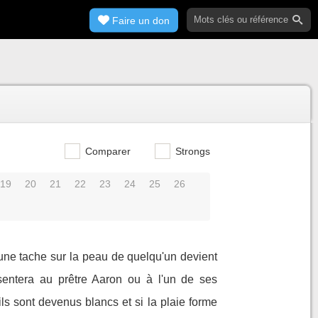
Faire un don
Comparer
Strongs
19
20
21
22
23
24
25
26
 une tache sur la peau de quelqu'un devient
sentera au prêtre Aaron ou à l'un de ses
ils sont devenus blancs et si la plaie forme