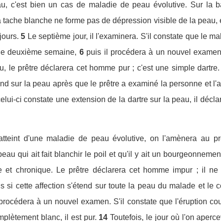
, c'est bien un cas de maladie de peau évolutive. Sur la ba
a tache blanche ne forme pas de dépression visible de la peau, et
jours.
5
Le septième jour, il l'examinera. S'il constate que le ma
une deuxième semaine,
6
puis il procédera à un nouvel examen.
u, le prêtre déclarera cet homme pur ; c'est une simple dartr
end sur la peau après que le prêtre a examiné la personne et l'ai
celui-ci constate une extension de la dartre sur la peau, il décl
teint d'une maladie de peau évolutive, on l'amènera au pr
eau qui ait fait blanchir le poil et qu'il y ait un bourgeonnemen
 et chronique. Le prêtre déclarera cet homme impur ; il ne s
s si cette affection s'étend sur toute la peau du malade et le 
 procédera à un nouvel examen. S'il constate que l'éruption cou
mplètement blanc, il est pur.
14
Toutefois, le jour où l'on aperce