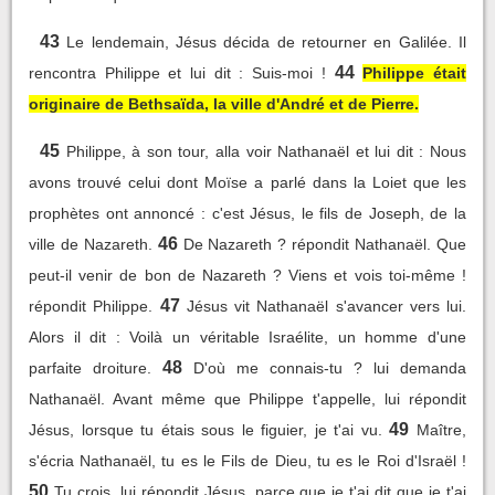
43
Le lendemain, Jésus décida de retourner en Galilée. Il
44
rencontra Philippe et lui dit : Suis-moi !
Philippe était
originaire de Bethsaïda, la ville d'André et de Pierre.
45
Philippe, à son tour, alla voir Nathanaël et lui dit : Nous
avons trouvé celui dont Moïse a parlé dans la Loiet que les
prophètes ont annoncé : c'est Jésus, le fils de Joseph, de la
46
ville de Nazareth.
De Nazareth ? répondit Nathanaël. Que
peut-il venir de bon de Nazareth ? Viens et vois toi-même !
47
répondit Philippe.
Jésus vit Nathanaël s'avancer vers lui.
Alors il dit : Voilà un véritable Israélite, un homme d'une
48
parfaite droiture.
D'où me connais-tu ? lui demanda
Nathanaël. Avant même que Philippe t'appelle, lui répondit
49
Jésus, lorsque tu étais sous le figuier, je t'ai vu.
Maître,
s'écria Nathanaël, tu es le Fils de Dieu, tu es le Roi d'Israël !
50
Tu crois, lui répondit Jésus, parce que je t'ai dit que je t'ai