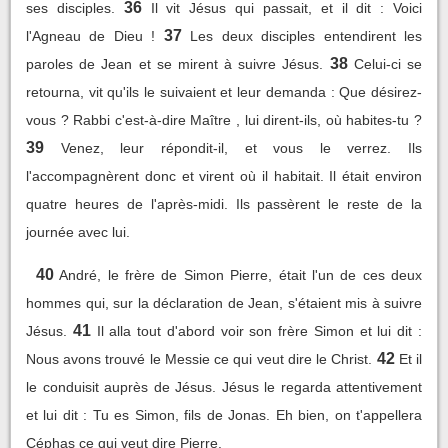
36
ses disciples.
Il vit Jésus qui passait, et il dit : Voici
37
l'Agneau de Dieu !
Les deux disciples entendirent les
38
paroles de Jean et se mirent à suivre Jésus.
Celui-ci se
retourna, vit qu'ils le suivaient et leur demanda : Que désirez-
vous ? Rabbi c'est-à-dire Maître , lui dirent-ils, où habites-tu ?
39
Venez, leur répondit-il, et vous le verrez. Ils
l'accompagnèrent donc et virent où il habitait. Il était environ
quatre heures de l'après-midi. Ils passèrent le reste de la
journée avec lui.
40
André, le frère de Simon Pierre, était l'un de ces deux
hommes qui, sur la déclaration de Jean, s'étaient mis à suivre
41
Jésus.
Il alla tout d'abord voir son frère Simon et lui dit :
42
Nous avons trouvé le Messie ce qui veut dire le Christ.
Et il
le conduisit auprès de Jésus. Jésus le regarda attentivement
et lui dit : Tu es Simon, fils de Jonas. Eh bien, on t'appellera
Céphas ce qui veut dire Pierre.