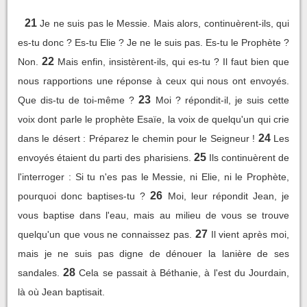
21
Je ne suis pas le Messie. Mais alors, continuèrent-ils, qui
es-tu donc ? Es-tu Elie ? Je ne le suis pas. Es-tu le Prophète ?
22
Non.
Mais enfin, insistèrent-ils, qui es-tu ? Il faut bien que
nous rapportions une réponse à ceux qui nous ont envoyés.
23
Que dis-tu de toi-même ?
Moi ? répondit-il, je suis cette
voix dont parle le prophète Esaïe, la voix de quelqu'un qui crie
24
dans le désert : Préparez le chemin pour le Seigneur !
Les
25
envoyés étaient du parti des pharisiens.
Ils continuèrent de
l'interroger : Si tu n'es pas le Messie, ni Elie, ni le Prophète,
26
pourquoi donc baptises-tu ?
Moi, leur répondit Jean, je
vous baptise dans l'eau, mais au milieu de vous se trouve
27
quelqu'un que vous ne connaissez pas.
Il vient après moi,
mais je ne suis pas digne de dénouer la lanière de ses
28
sandales.
Cela se passait à Béthanie, à l'est du Jourdain,
là où Jean baptisait.