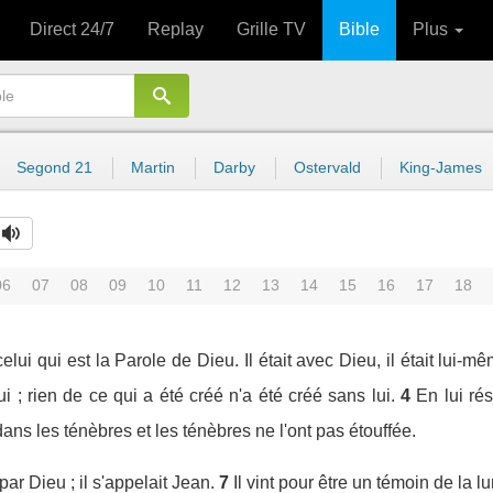
Direct 24/7
Replay
Grille TV
Bible
Plus
Segond 21
Martin
Darby
Ostervald
King-James
06
07
08
09
10
11
12
13
14
15
16
17
18
ui qui est la Parole de Dieu. Il était avec Dieu, il était lui-m
ui ; rien de ce qui a été créé n'a été créé sans lui.
4
En lui rés
dans les ténèbres et les ténèbres ne l'ont pas étouffée.
r Dieu ; il s'appelait Jean.
7
Il vint pour être un témoin de la 