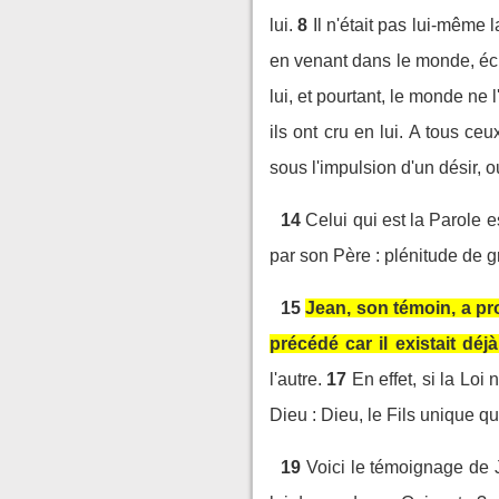
lui.
8
Il n'était pas lui-même 
en venant dans le monde, écl
lui, et pourtant, le monde ne 
ils ont cru en lui. A tous ce
sous l'impulsion d'un désir, 
14
Celui qui est la Parole 
par son Père : plénitude de gr
15
Jean, son témoin, a pro
précédé car il existait déj
l'autre.
17
En effet, si la Loi
Dieu : Dieu, le Fils unique qui
19
Voici le témoignage de J