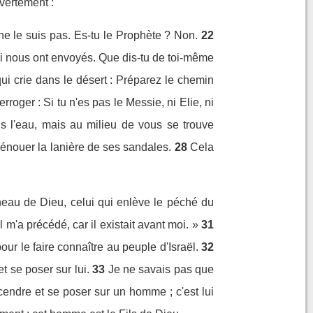
uvertement :
 ne le suis pas. Es-tu le Prophète ? Non.
22
qui nous ont envoyés. Que dis-tu de toi-même
 qui crie dans le désert : Préparez le chemin
terroger : Si tu n'es pas le Messie, ni Elie, ni
ns l'eau, mais au milieu de vous se trouve
dénouer la lanière de ses sandales.
28
Cela
Agneau de Dieu, celui qui enlève le péché du
 m'a précédé, car il existait avant moi. »
31
pour le faire connaître au peuple d'Israël.
32
 se poser sur lui.
33
Je ne savais pas que
escendre et se poser sur un homme ; c'est lui