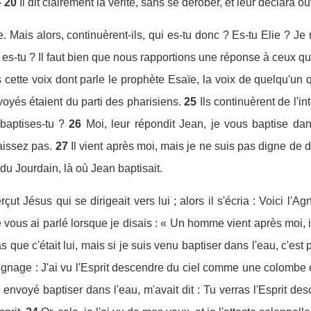
»
20
Il dit clairement la vérité, sans se dérober, et leur déclara o
. Mais alors, continuèrent-ils, qui es-tu donc ? Es-tu Elie ? Je
qui es-tu ? Il faut bien que nous rapportions une réponse à ceux 
is cette voix dont parle le prophète Esaïe, la voix de quelqu'un
oyés étaient du parti des pharisiens.
25
Ils continuèrent de l'in
baptises-tu ?
26
Moi, leur répondit Jean, je vous baptise da
issez pas.
27
Il vient après moi, mais je ne suis pas digne de 
 du Jourdain, là où Jean baptisait.
ut Jésus qui se dirigeait vers lui ; alors il s'écria : Voici l'
e vous ai parlé lorsque je disais : « Un homme vient après moi, il
 que c'était lui, mais si je suis venu baptiser dans l'eau, c'est 
ignage : J'ai vu l'Esprit descendre du ciel comme une colombe et
'a envoyé baptiser dans l'eau, m'avait dit : Tu verras l'Esprit d