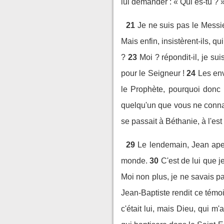
lui demander : « Qui es-tu ? 
21
Je ne suis pas le Messie
Mais enfin, insistèrent-ils, 
?
23
Moi ? répondit-il, je su
pour le Seigneur !
24
Les env
le Prophète, pourquoi donc 
quelqu'un que vous ne conna
se passait à Béthanie, à l'est
29
Le lendemain, Jean aperç
monde.
30
C'est de lui que j
Moi non plus, je ne savais pas
Jean-Baptiste rendit ce témo
c'était lui, mais Dieu, qui m