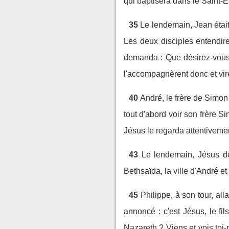
qui baptisera dans le Saint-Es
35
Le lendemain, Jean était
Les deux disciples entendire
demanda : Que désirez-vous ? 
l'accompagnèrent donc et viren
40
André, le frère de Simon 
tout d'abord voir son frère Si
Jésus le regarda attentivement
43
Le lendemain, Jésus déc
Bethsaïda, la ville d'André et
45
Philippe, à son tour, al
annoncé : c'est Jésus, le fil
Nazareth ? Viens et vois toi