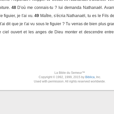
iture.
48
D'où me connais-tu ? lui demanda Nathanaël. Avant 
 figuier, je t'ai vu.
49
Maître, s'écria Nathanaël, tu es le Fils de
t'ai dit que je t'ai vu sous le figuier ? Tu verras de bien plus g
e ciel ouvert et les anges de Dieu monter et descendre entre c
La Bible du Semeur™
Copyright © 1992, 1999, 2015 by
Biblica
, Inc.
Used with permission. All rights reserved worldwide.