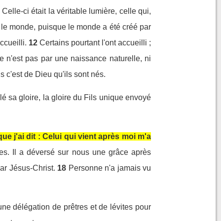
Celle-ci était la véritable lumière, celle qui,
ns le monde, puisque le monde a été créé par
ccueilli.
12
Certains pourtant l'ont accueilli ;
e n'est pas par une naissance naturelle, ni
s c'est de Dieu qu'ils sont nés.
 sa gloire, la gloire du Fils unique envoyé
e j'ai dit : Celui qui vient après moi m'a
s. Il a déversé sur nous une grâce après
par Jésus-Christ.
18
Personne n'a jamais vu
ne délégation de prêtres et de lévites pour