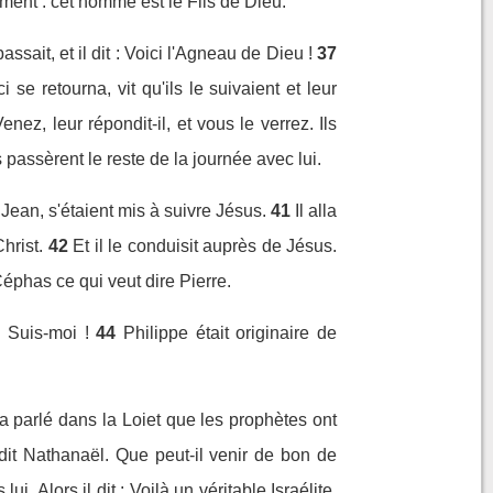
lement : cet homme est le Fils de Dieu.
passait, et il dit : Voici l'Agneau de Dieu !
37
ci se retourna, vit qu'ils le suivaient et leur
Venez, leur répondit-il, et vous le verrez. Ils
s passèrent le reste de la journée avec lui.
 Jean, s'étaient mis à suivre Jésus.
41
Il alla
hrist.
42
Et il le conduisit auprès de Jésus.
Céphas ce qui veut dire Pierre.
: Suis-moi !
44
Philippe était originaire de
 a parlé dans la Loiet que les prophètes ont
it Nathanaël. Que peut-il venir de bon de
i. Alors il dit : Voilà un véritable Israélite,