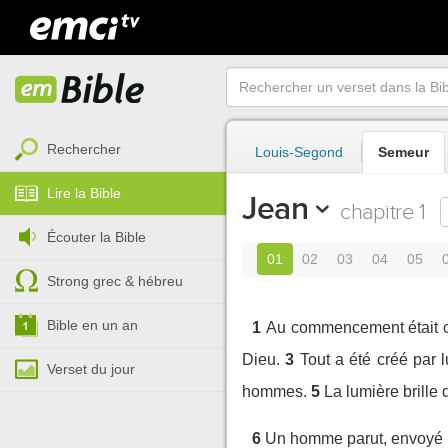
Rechercher
Louis-Segond
Semeur
Lire la Bible
Jean
chapitre 1
Écouter la Bible
01
02
03
04
05
Strong grec & hébreu
Bible en un an
1
Au commencement était cel
Dieu.
3
Tout a été créé par l
Verset du jour
hommes.
5
La lumière brille 
6
Un homme parut, envoyé pa