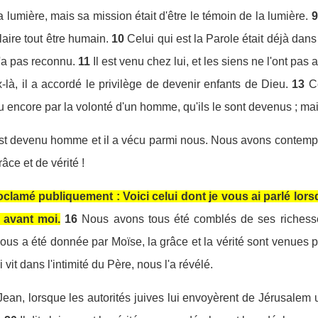
la lumière, mais sa mission était d'être le témoin de la lumière.
9
aire tout être humain.
10
Celui qui est la Parole était déjà da
l'a pas reconnu.
11
Il est venu chez lui, et les siens ne l'ont pas a
ux-là, il a accordé le privilège de devenir enfants de Dieu.
13
C
ou encore par la volonté d'un homme, qu'ils le sont devenus ; mai
est devenu homme et il a vécu parmi nous. Nous avons contemplé
âce et de vérité !
clamé publiquement : Voici celui dont je vous ai parlé lorsqu
à avant moi.
16
Nous avons tous été comblés de ses richesse
 nous a été donnée par Moïse, la grâce et la vérité sont venues 
 vit dans l'intimité du Père, nous l'a révélé.
ean, lorsque les autorités juives lui envoyèrent de Jérusalem u