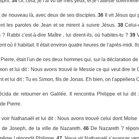
prit.
34
Or, cela, je l'ai vu de mes yeux, et je l'atteste solennel
 de nouveau là, avec deux de ses disciples.
36
Il vit Jésus qui 
nt les paroles de Jean et se mirent à suivre Jésus.
38
Celui-
Rabbi c'est-à-dire Maître , lui dirent-ils, où habites-tu ?
39
t où il habitait. Il était environ quatre heures de l'après-midi. Il
Pierre, était l'un de ces deux hommes qui, sur la déclaration de
mon et lui dit : Nous avons trouvé le Messie ce qui veut dire le C
 et lui dit : Tu es Simon, fils de Jonas. Eh bien, on t'appellera 
ida de retourner en Galilée. Il rencontra Philippe et lui dit 
 de Pierre.
la voir Nathanaël et lui dit : Nous avons trouvé celui dont Moïse
s de Joseph, de la ville de Nazareth.
46
De Nazareth ? répond
-même ! répondit Philippe.
47
Jésus vit Nathanaël s'avancer vers lu