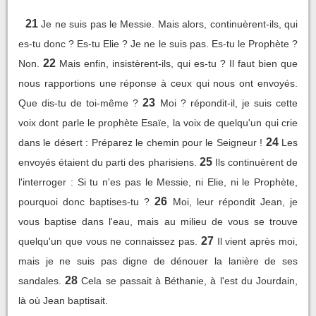
21
Je ne suis pas le Messie. Mais alors, continuèrent-ils, qui
es-tu donc ? Es-tu Elie ? Je ne le suis pas. Es-tu le Prophète ?
22
Non.
Mais enfin, insistèrent-ils, qui es-tu ? Il faut bien que
nous rapportions une réponse à ceux qui nous ont envoyés.
23
Que dis-tu de toi-même ?
Moi ? répondit-il, je suis cette
voix dont parle le prophète Esaïe, la voix de quelqu'un qui crie
24
dans le désert : Préparez le chemin pour le Seigneur !
Les
25
envoyés étaient du parti des pharisiens.
Ils continuèrent de
l'interroger : Si tu n'es pas le Messie, ni Elie, ni le Prophète,
26
pourquoi donc baptises-tu ?
Moi, leur répondit Jean, je
vous baptise dans l'eau, mais au milieu de vous se trouve
27
quelqu'un que vous ne connaissez pas.
Il vient après moi,
mais je ne suis pas digne de dénouer la lanière de ses
28
sandales.
Cela se passait à Béthanie, à l'est du Jourdain,
là où Jean baptisait.