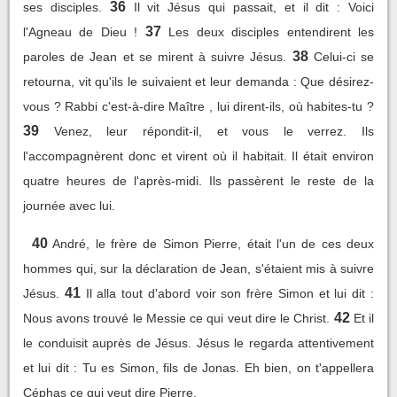
36
ses disciples.
Il vit Jésus qui passait, et il dit : Voici
37
l'Agneau de Dieu !
Les deux disciples entendirent les
38
paroles de Jean et se mirent à suivre Jésus.
Celui-ci se
retourna, vit qu'ils le suivaient et leur demanda : Que désirez-
vous ? Rabbi c'est-à-dire Maître , lui dirent-ils, où habites-tu ?
39
Venez, leur répondit-il, et vous le verrez. Ils
l'accompagnèrent donc et virent où il habitait. Il était environ
quatre heures de l'après-midi. Ils passèrent le reste de la
journée avec lui.
40
André, le frère de Simon Pierre, était l'un de ces deux
hommes qui, sur la déclaration de Jean, s'étaient mis à suivre
41
Jésus.
Il alla tout d'abord voir son frère Simon et lui dit :
42
Nous avons trouvé le Messie ce qui veut dire le Christ.
Et il
le conduisit auprès de Jésus. Jésus le regarda attentivement
et lui dit : Tu es Simon, fils de Jonas. Eh bien, on t'appellera
Céphas ce qui veut dire Pierre.