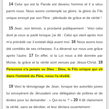
14
Celui qui est la Parole est devenu homme et il a vécu
parmi nous. Nous avons contemplé sa gloire, la gloire du Fils
unique envoyé par son Père : plénitude de grâce et de vérité !
15
Jean, son témoin, a proclamé publiquement : Voici celui
dont je vous ai parlé lorsque j'ai dit : Celui qui vient après moi
16
m'a précédé car il existait déjà avant moi.
Nous avons tous
été comblés de ses richesses. Il a déversé sur nous une grâce
17
après l'autre.
En effet, si la Loi nous a été donnée par
18
Moïse, la grâce et la vérité sont venues par Jésus-Christ.
Personne n'a jamais vu Dieu : Dieu, le Fils unique qui vit
dans l'intimité du Père, nous l'a révélé.
19
Voici le témoignage de Jean, lorsque les autorités juives
lui envoyèrent de Jérusalem une délégation de prêtres et de
20
lévites pour lui demander : « Qui es-tu ? »
Il dit clairement
la vérité, sans se dérober, et leur déclara ouvertement :