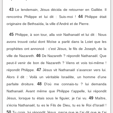
43
Le lendemain, Jésus décida de retourner en Galilée. Il
44
rencontra Philippe et lui dit : Suis-moi !
Philippe était
originaire de Bethsaïda, la ville d'André et de Pierre.
45
Philippe, à son tour, alla voir Nathanaël et lui dit : Nous
avons trouvé celui dont Moïse a parlé dans la Loiet que les
prophètes ont annoncé : c'est Jésus, le fils de Joseph, de la
46
ville de Nazareth.
De Nazareth ? répondit Nathanaël. Que
peut-il venir de bon de Nazareth ? Viens et vois toi-même !
47
répondit Philippe.
Jésus vit Nathanaël s'avancer vers lui.
Alors il dit : Voilà un véritable Israélite, un homme d'une
48
parfaite droiture.
D'où me connais-tu ? lui demanda
Nathanaël. Avant même que Philippe t'appelle, lui répondit
49
Jésus, lorsque tu étais sous le figuier, je t'ai vu.
Maître,
s'écria Nathanaël, tu es le Fils de Dieu, tu es le Roi d'Israël !
50
Tu crois, lui répondit Jésus, parce que je t'ai dit que je t'ai