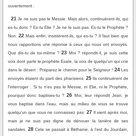
ouvertement :
21
Je ne suis pas le Messie. Mais alors, continuèrent-ils, qui
es-tu donc ? Es-tu Elie ? Je ne le suis pas. Es-tu le Prophète ?
22
Non.
Mais enfin, insistèrent-ils, qui es-tu ? Il faut bien que
nous rapportions une réponse à ceux qui nous ont envoyés.
23
Que dis-tu de toi-même ?
Moi ? répondit-il, je suis cette
voix dont parle le prophète Esaïe, la voix de quelqu'un qui crie
24
dans le désert : Préparez le chemin pour le Seigneur !
Les
25
envoyés étaient du parti des pharisiens.
Ils continuèrent de
l'interroger : Si tu n'es pas le Messie, ni Elie, ni le Prophète,
26
pourquoi donc baptises-tu ?
Moi, leur répondit Jean, je
vous baptise dans l'eau, mais au milieu de vous se trouve
27
quelqu'un que vous ne connaissez pas.
Il vient après moi,
mais je ne suis pas digne de dénouer la lanière de ses
28
sandales.
Cela se passait à Béthanie, à l'est du Jourdain,