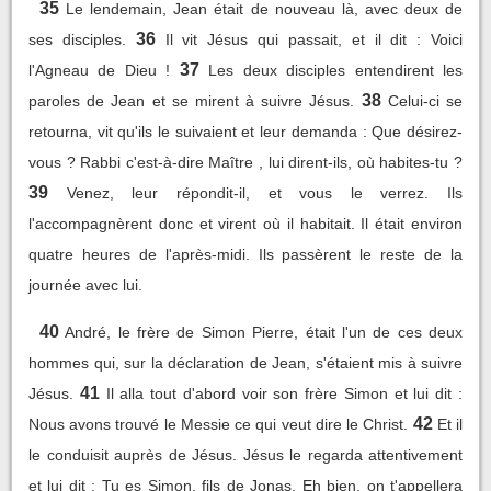
35
Le lendemain, Jean était de nouveau là, avec deux de
36
ses disciples.
Il vit Jésus qui passait, et il dit : Voici
37
l'Agneau de Dieu !
Les deux disciples entendirent les
38
paroles de Jean et se mirent à suivre Jésus.
Celui-ci se
retourna, vit qu'ils le suivaient et leur demanda : Que désirez-
vous ? Rabbi c'est-à-dire Maître , lui dirent-ils, où habites-tu ?
39
Venez, leur répondit-il, et vous le verrez. Ils
l'accompagnèrent donc et virent où il habitait. Il était environ
quatre heures de l'après-midi. Ils passèrent le reste de la
journée avec lui.
40
André, le frère de Simon Pierre, était l'un de ces deux
hommes qui, sur la déclaration de Jean, s'étaient mis à suivre
41
Jésus.
Il alla tout d'abord voir son frère Simon et lui dit :
42
Nous avons trouvé le Messie ce qui veut dire le Christ.
Et il
le conduisit auprès de Jésus. Jésus le regarda attentivement
et lui dit : Tu es Simon, fils de Jonas. Eh bien, on t'appellera