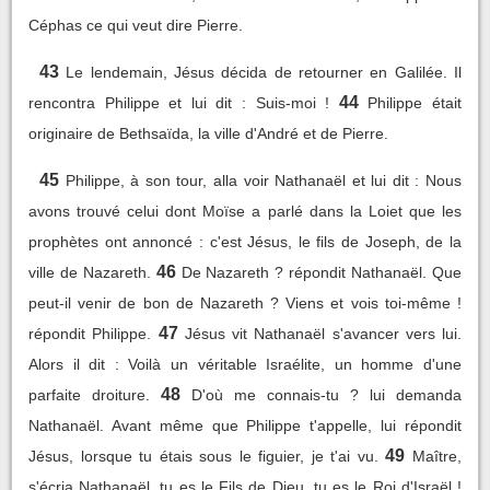
Céphas ce qui veut dire Pierre.
43
Le lendemain, Jésus décida de retourner en Galilée. Il
44
rencontra Philippe et lui dit : Suis-moi !
Philippe était
originaire de Bethsaïda, la ville d'André et de Pierre.
45
Philippe, à son tour, alla voir Nathanaël et lui dit : Nous
avons trouvé celui dont Moïse a parlé dans la Loiet que les
prophètes ont annoncé : c'est Jésus, le fils de Joseph, de la
46
ville de Nazareth.
De Nazareth ? répondit Nathanaël. Que
peut-il venir de bon de Nazareth ? Viens et vois toi-même !
47
répondit Philippe.
Jésus vit Nathanaël s'avancer vers lui.
Alors il dit : Voilà un véritable Israélite, un homme d'une
48
parfaite droiture.
D'où me connais-tu ? lui demanda
Nathanaël. Avant même que Philippe t'appelle, lui répondit
49
Jésus, lorsque tu étais sous le figuier, je t'ai vu.
Maître,
s'écria Nathanaël, tu es le Fils de Dieu, tu es le Roi d'Israël !