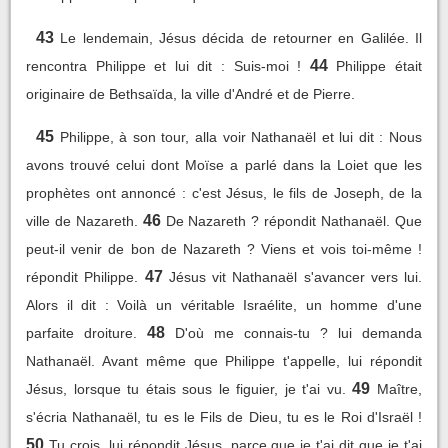
43
Le lendemain, Jésus décida de retourner en Galilée. Il
44
rencontra Philippe et lui dit : Suis-moi !
Philippe était
originaire de Bethsaïda, la ville d'André et de Pierre.
45
Philippe, à son tour, alla voir Nathanaël et lui dit : Nous
avons trouvé celui dont Moïse a parlé dans la Loiet que les
prophètes ont annoncé : c'est Jésus, le fils de Joseph, de la
46
ville de Nazareth.
De Nazareth ? répondit Nathanaël. Que
peut-il venir de bon de Nazareth ? Viens et vois toi-même !
47
répondit Philippe.
Jésus vit Nathanaël s'avancer vers lui.
Alors il dit : Voilà un véritable Israélite, un homme d'une
48
parfaite droiture.
D'où me connais-tu ? lui demanda
Nathanaël. Avant même que Philippe t'appelle, lui répondit
49
Jésus, lorsque tu étais sous le figuier, je t'ai vu.
Maître,
s'écria Nathanaël, tu es le Fils de Dieu, tu es le Roi d'Israël !
50
Tu crois, lui répondit Jésus, parce que je t'ai dit que je t'ai