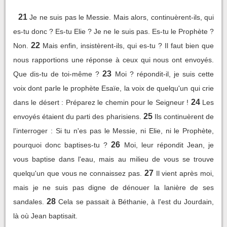
21
Je ne suis pas le Messie. Mais alors, continuèrent-ils, qui
es-tu donc ? Es-tu Elie ? Je ne le suis pas. Es-tu le Prophète ?
22
Non.
Mais enfin, insistèrent-ils, qui es-tu ? Il faut bien que
nous rapportions une réponse à ceux qui nous ont envoyés.
23
Que dis-tu de toi-même ?
Moi ? répondit-il, je suis cette
voix dont parle le prophète Esaïe, la voix de quelqu'un qui crie
24
dans le désert : Préparez le chemin pour le Seigneur !
Les
25
envoyés étaient du parti des pharisiens.
Ils continuèrent de
l'interroger : Si tu n'es pas le Messie, ni Elie, ni le Prophète,
26
pourquoi donc baptises-tu ?
Moi, leur répondit Jean, je
vous baptise dans l'eau, mais au milieu de vous se trouve
27
quelqu'un que vous ne connaissez pas.
Il vient après moi,
mais je ne suis pas digne de dénouer la lanière de ses
28
sandales.
Cela se passait à Béthanie, à l'est du Jourdain,
là où Jean baptisait.