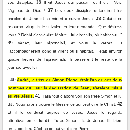
36
ses disciples.
Il vit Jésus qui passait, et il dit : Voici
37
l'Agneau de Dieu !
Les deux disciples entendirent les
38
paroles de Jean et se mirent à suivre Jésus.
Celui-ci se
retourna, vit qu'ils le suivaient et leur demanda : Que désirez-
vous ? Rabbi c'est-à-dire Maître , lui dirent-ils, où habites-tu ?
39
Venez, leur répondit-il, et vous le verrez. Ils
l'accompagnèrent donc et virent où il habitait. Il était environ
quatre heures de l'après-midi. Ils passèrent le reste de la
journée avec lui.
40
André, le frère de Simon Pierre, était l'un de ces deux
hommes qui, sur la déclaration de Jean, s'étaient mis à
41
suivre Jésus.
Il alla tout d'abord voir son frère Simon et lui
42
dit : Nous avons trouvé le Messie ce qui veut dire le Christ.
Et il le conduisit auprès de Jésus. Jésus le regarda
attentivement et lui dit : Tu es Simon, fils de Jonas. Eh bien,
on t'appellera Céphas ce qui veut dire Pierre.