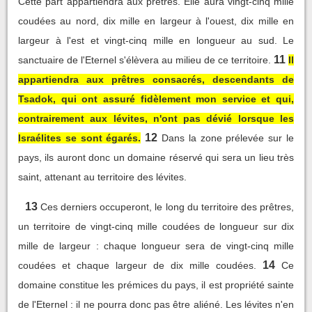
Cette part appartiendra aux prêtres. Elle aura vingt-cinq mille
coudées au nord, dix mille en largeur à l'ouest, dix mille en
largeur à l'est et vingt-cinq mille en longueur au sud. Le
11
sanctuaire de l'Eternel s'élèvera au milieu de ce territoire.
Il
appartiendra aux prêtres consacrés, descendants de
Tsadok, qui ont assuré fidèlement mon service et qui,
contrairement aux lévites, n'ont pas dévié lorsque les
12
Israélites se sont égarés.
Dans la zone prélevée sur le
pays, ils auront donc un domaine réservé qui sera un lieu très
saint, attenant au territoire des lévites.
13
Ces derniers occuperont, le long du territoire des prêtres,
un territoire de vingt-cinq mille coudées de longueur sur dix
mille de largeur : chaque longueur sera de vingt-cinq mille
14
coudées et chaque largeur de dix mille coudées.
Ce
domaine constitue les prémices du pays, il est propriété sainte
de l'Eternel : il ne pourra donc pas être aliéné. Les lévites n'en