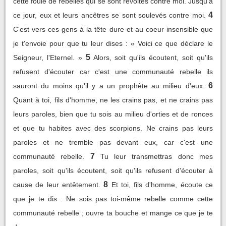
cette foule de rebelles qui se sont révoltés contre moi. Jusqu'à
4
ce jour, eux et leurs ancêtres se sont soulevés contre moi.
C'est vers ces gens à la tête dure et au coeur insensible que
je t'envoie pour que tu leur dises : « Voici ce que déclare le
5
Seigneur, l'Eternel. »
Alors, soit qu'ils écoutent, soit qu'ils
refusent d'écouter car c'est une communauté rebelle ils
6
sauront du moins qu'il y a un prophète au milieu d'eux.
Quant à toi, fils d'homme, ne les crains pas, et ne crains pas
leurs paroles, bien que tu sois au milieu d'orties et de ronces
et que tu habites avec des scorpions. Ne crains pas leurs
paroles et ne tremble pas devant eux, car c'est une
7
communauté rebelle.
Tu leur transmettras donc mes
paroles, soit qu'ils écoutent, soit qu'ils refusent d'écouter à
8
cause de leur entêtement.
Et toi, fils d'homme, écoute ce
que je te dis : Ne sois pas toi-même rebelle comme cette
communauté rebelle ; ouvre ta bouche et mange ce que je te