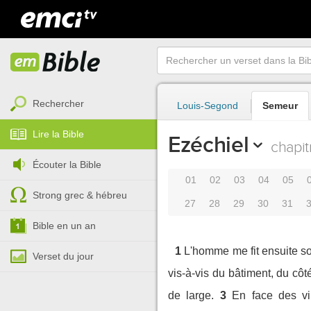
Rechercher
Louis-Segond
Semeur
Lire la Bible
Ezéchiel
chapit
Écouter la Bible
01
02
03
04
05
Strong grec & hébreu
27
28
29
30
31
Bible en un an
1
L'homme me fit ensuite sort
Verset du jour
vis-à-vis du bâtiment, du côt
de large.
3
En face des vin