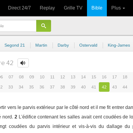
Direct 24/7
Replay
Grille TV
Bible
Plus
Segond 21
Martin
Darby
Ostervald
King-James
re 42
06
07
08
09
10
11
12
13
14
15
16
17
18
32
33
34
35
36
37
38
39
40
41
42
43
44
ir vers le parvis extérieur par le côté nord et il me fit entrer da
é nord.
2
L'édifice contenant les salles avait cent coudées de l
gt coudées du parvis intérieur et vis-à-vis du dallage du p