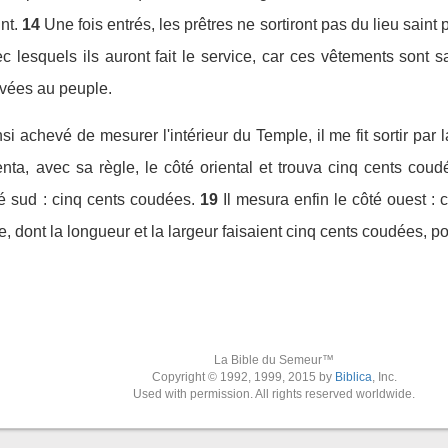
nt.
14
Une fois entrés, les prêtres ne sortiront pas du lieu saint 
lesquels ils auront fait le service, car ces vêtements sont sai
rvées au peuple.
 achevé de mesurer l'intérieur du Temple, il me fit sortir par la
enta, avec sa règle, le côté oriental et trouva cinq cents coud
té sud : cinq cents coudées.
19
Il mesura enfin le côté ouest :
lle, dont la longueur et la largeur faisaient cinq cents coudées, 
La Bible du Semeur™
Copyright © 1992, 1999, 2015 by
Biblica
, Inc.
Used with permission. All rights reserved worldwide.