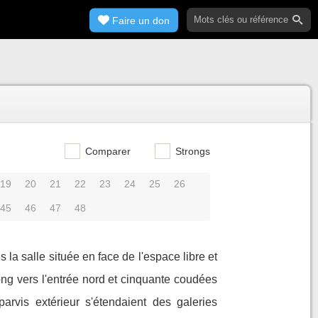
Faire un don
Comparer
Strongs
19
20
21
22
23
24
25
26
45
46
47
48
ns la salle située en face de l'espace libre et
ong vers l'entrée nord et cinquante coudées
arvis extérieur s'étendaient des galeries