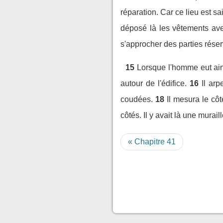
réparation. Car ce lieu est sai
déposé là les vêtements avec 
s'approcher des parties rése
15
Lorsque l'homme eut ainsi
autour de l'édifice.
16
Il arp
coudées.
18
Il mesura le cô
côtés. Il y avait là une murai
« Chapitre 41