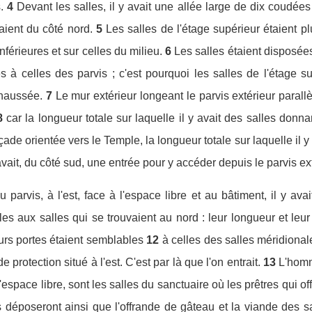
.
4
Devant les salles, il y avait une allée large de dix coudée
naient du côté nord.
5
Les salles de l'étage supérieur étaient pl
inférieures et sur celles du milieu.
6
Les salles étaient disposées
à celles des parvis ; c'est pourquoi les salles de l'étage su
chaussée.
7
Le mur extérieur longeant le parvis extérieur paral
8
car la longueur totale sur laquelle il y avait des salles donna
ade orientée vers le Temple, la longueur totale sur laquelle il y
avait, du côté sud, une entrée pour y accéder depuis le parvis ext
 parvis, à l'est, face à l'espace libre et au bâtiment, il y ava
les aux salles qui se trouvaient au nord : leur longueur et leu
eurs portes étaient semblables
12
à celles des salles méridionale
protection situé à l'est. C'est par là que l'on entrait.
13
L'homm
espace libre, sont les salles du sanctuaire où les prêtres qui of
 les déposeront ainsi que l'offrande de gâteau et la viande des s