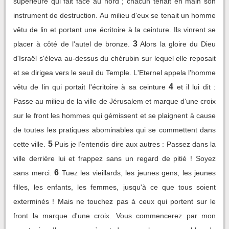
supérieure qui fait face au nord ; chacun tenait en main son
instrument de destruction. Au milieu d'eux se tenait un homme
vêtu de lin et portant une écritoire à la ceinture. Ils vinrent se
3
placer à côté de l'autel de bronze.
Alors la gloire du Dieu
d'Israël s'éleva au-dessus du chérubin sur lequel elle reposait
et se dirigea vers le seuil du Temple. L'Eternel appela l'homme
4
vêtu de lin qui portait l'écritoire à sa ceinture
et il lui dit :
Passe au milieu de la ville de Jérusalem et marque d'une croix
sur le front les hommes qui gémissent et se plaignent à cause
de toutes les pratiques abominables qui se commettent dans
5
cette ville.
Puis je l'entendis dire aux autres : Passez dans la
ville derrière lui et frappez sans un regard de pitié ! Soyez
6
sans merci.
Tuez les vieillards, les jeunes gens, les jeunes
filles, les enfants, les femmes, jusqu'à ce que tous soient
exterminés ! Mais ne touchez pas à ceux qui portent sur le
front la marque d'une croix. Vous commencerez par mon