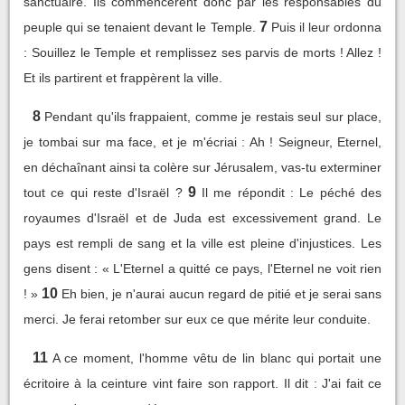
sanctuaire. Ils commencèrent donc par les responsables du
7
peuple qui se tenaient devant le Temple.
Puis il leur ordonna
: Souillez le Temple et remplissez ses parvis de morts ! Allez !
Et ils partirent et frappèrent la ville.
8
Pendant qu'ils frappaient, comme je restais seul sur place,
je tombai sur ma face, et je m'écriai : Ah ! Seigneur, Eternel,
en déchaînant ainsi ta colère sur Jérusalem, vas-tu exterminer
9
tout ce qui reste d'Israël ?
Il me répondit : Le péché des
royaumes d'Israël et de Juda est excessivement grand. Le
pays est rempli de sang et la ville est pleine d'injustices. Les
gens disent : « L'Eternel a quitté ce pays, l'Eternel ne voit rien
10
! »
Eh bien, je n'aurai aucun regard de pitié et je serai sans
merci. Je ferai retomber sur eux ce que mérite leur conduite.
11
A ce moment, l'homme vêtu de lin blanc qui portait une
écritoire à la ceinture vint faire son rapport. Il dit : J'ai fait ce