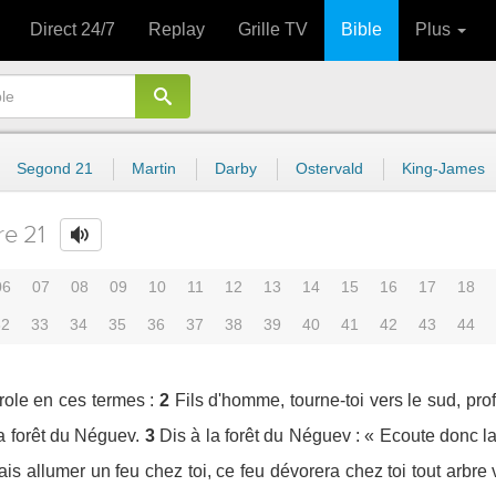
Direct 24/7
Replay
Grille TV
Bible
Plus
Segond 21
Martin
Darby
Ostervald
King-James
re 21
06
07
08
09
10
11
12
13
14
15
16
17
18
32
33
34
35
36
37
38
39
40
41
42
43
44
role en ces termes :
2
Fils d'homme, tourne-toi vers le sud, pr
a forêt du Néguev.
3
Dis à la forêt du Néguev : « Ecoute donc la
vais allumer un feu chez toi, ce feu dévorera chez toi tout arbre 