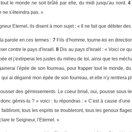
tout le monde ne soit brûlé par elle, du midi jusqu'au nord.
4
le ne s'éteindra pas. »
igneur Eternel, ils disent à mon sujet : « Il ne fait que débiter des
la parole en ces termes :
7
Fils d'homme, tourne-toi en directi
ser contre le pays d'Israël.
8
Dis au pays d'Israël : « Voici ce que
ée et j'extirperai les justes du milieu de toi, ainsi que les méch
inerai l'épée de son fourreau, pour frapper tout le monde, du 
, qui ai dégainé mon épée de son fourreau, et elle n'y rentrera pl
a pousser des gémissements. Le coeur brisé, oui, pousse sous 
 donc gémis-tu ? » voici : tu répondras : « C'est à cause d'une 
faibliront, tous les esprits se troubleront, tous les genoux flageol
clare le Seigneur, l'Eternel. »