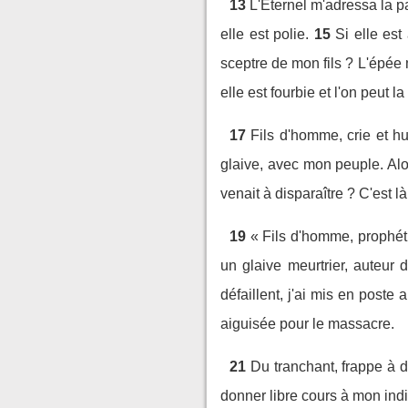
13
L'Eternel m'adressa la p
elle est polie.
15
Si elle est
sceptre de mon fils ? L'épée
elle est fourbie et l'on peut 
17
Fils d'homme, crie et hu
glaive, avec mon peuple. Alor
venait à disparaître ? C'est l
19
« Fils d'homme, prophéti
un glaive meurtrier, auteur 
défaillent, j'ai mis en poste 
aiguisée pour le massacre.
21
Du tranchant, frappe à d
donner libre cours à mon indig