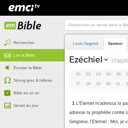
Rechercher
Louis-Segond
Semeur
Lire la Bible
Ezéchiel
chapit
Écouter la Bible
01
02
03
04
05
Strong grec & hébreu
27
28
29
30
31
Bible en un an
1
L'Eternel m'adressa la pa
Verset du jour
adresse ta prophétie contre l
Seigneur, l'Eternel : Moi, je 