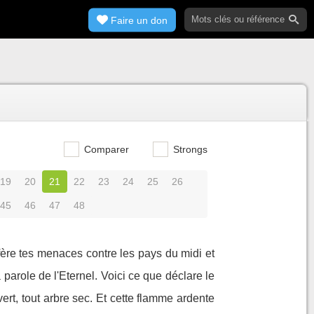
Faire un don
Comparer
Strongs
19
20
21
22
23
24
25
26
45
46
47
48
ofère tes menaces contre les pays du midi et
 parole de l'Eternel. Voici ce que déclare le
vert, tout arbre sec. Et cette flamme ardente