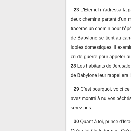
23
L'Eternel m'adressa la pa
deux chemins partant d'un m
traceras un chemin pour l'épée
de Babylone se tient au carre
idoles domestiques, il exami
cri de guerre pour appeler a
28
Les habitants de Jérusale
de Babylone leur rappellera le
29
C'est pourquoi, voici ce
avez montré à nu vos péchés e
serez pris.
30
Quant à toi, prince d'Isr
Qu'on lui ôte le turban ! Qu'