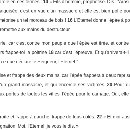
arole en ces termes :
14
« Fils d'homme, prophétise. Dis : “Ainsi 
 aiguisée, c'est en vue d'un massacre et elle est bien polie po
 méprise un tel morceau de bois !
16
L'Eternel donne l'épée à poli
la remettre aux mains du destructeur.
rle, car c'est contre mon peuple que l'épée est tirée, et contre
s frappe-toi la poitrine
18
car c'est l'épreuve. Et qu'arrivera-t-
à ce que déclare le Seigneur, l'Eternel.”
se et frappe des deux mains, car l'épée frappera à deux reprise
d'un grand massacre, et qui encercle ses victimes.
20
Pour q
aux portes de toutes les villes, l'épée pour le carnage. Oui, elle 
roite et frappe à gauche, frappe de tous côtés.
22
« Et moi auss
nation. Moi, l'Eternel, je vous le dis. »