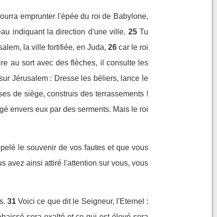
pourra emprunter l'épée du roi de Babylone,
 indiquant la direction d'une ville.
25
Tu
lem, la ville fortifiée, en Juda,
26
car le roi
ire au sort avec des flèches, il consulte les
sur Jérusalem : Dresse les béliers, lance le
sses de siège, construis des terrassements !
gé envers eux par des serments. Mais le roi
ppelé le souvenir de vos fautes et que vous
avez ainsi attiré l'attention sur vous, vous
s.
31
Voici ce que dit le Seigneur, l'Eternel :
abaissé sera exalté et ce qui est élevé sera