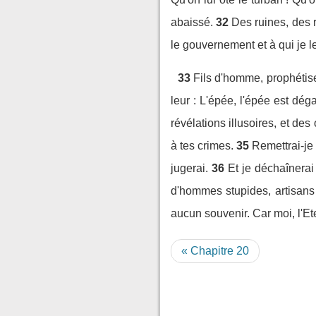
abaissé.
32
Des ruines, des r
le gouvernement et à qui je le
33
Fils d'homme, prophétise
leur : L'épée, l'épée est dég
révélations illusoires, et de
à tes crimes.
35
Remettrai-je
jugerai.
36
Et je déchaînerai
d'hommes stupides, artisans 
aucun souvenir. Car moi, l'Etern
« Chapitre 20