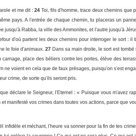
role et me dit :
24
Toi, fils d'homme, trace deux chemins que 
ême pays. A l'entrée de chaque chemin, tu placeras un panneau
 jusqu'à Rabba, la ville des Ammonites, et l'autre jusqu'à Jérusa
four d'où partent les deux chemins pour interroger le sort : il t
ne le foie d'animaux.
27
Dans sa main droite, le sort est tombé 
u carnage, place des béliers contre les portes, élève des terra
m ne voient en cela que de faux présages, puisqu'on s'est enga
ur crime, de sorte qu'ils seront pris.
 que déclare le Seigneur, l'Eternel : « Puisque vous m'avez ra
t manifesté vos crimes dans toutes vos actions, parce que vous 
aël infidèle et méchant, l'heure va sonner pour la fin de tes crime
on lui enlève la couronne ! Ce qui est ne sera plus. Ce qui est 