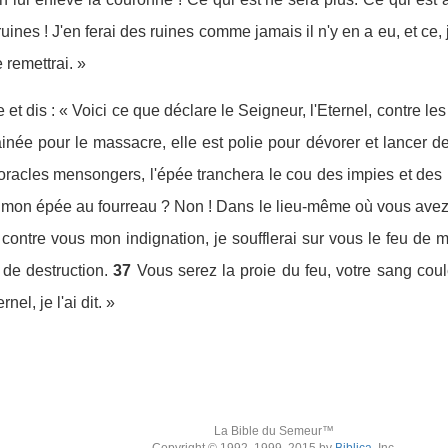
uines ! J'en ferai des ruines comme jamais il n'y en a eu, et ce,
 remettrai. »
 et dis : « Voici ce que déclare le Seigneur, l'Eternel, contre l
ainée pour le massacre, elle est polie pour dévorer et lancer de
s oracles mensongers, l'épée tranchera le cou des impies et des
 mon épée au fourreau ? Non ! Dans le lieu-même où vous avez 
 contre vous mon indignation, je soufflerai sur vous le feu de ma
de destruction.
37
Vous serez la proie du feu, votre sang cou
el, je l'ai dit. »
La Bible du Semeur™