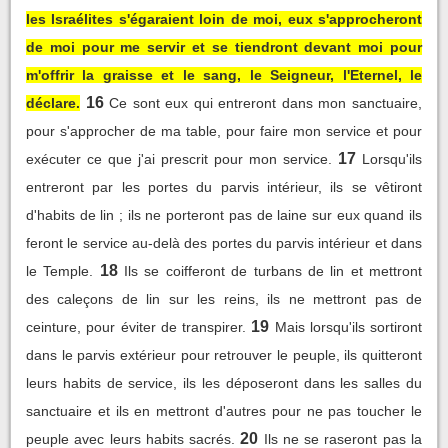
les Israélites s'égaraient loin de moi, eux s'approcheront
de moi pour me servir et se tiendront devant moi pour
m'offrir la graisse et le sang, le Seigneur, l'Eternel, le
16
déclare.
Ce sont eux qui entreront dans mon sanctuaire,
pour s'approcher de ma table, pour faire mon service et pour
17
exécuter ce que j'ai prescrit pour mon service.
Lorsqu'ils
entreront par les portes du parvis intérieur, ils se vêtiront
d'habits de lin ; ils ne porteront pas de laine sur eux quand ils
feront le service au-delà des portes du parvis intérieur et dans
18
le Temple.
Ils se coifferont de turbans de lin et mettront
des caleçons de lin sur les reins, ils ne mettront pas de
19
ceinture, pour éviter de transpirer.
Mais lorsqu'ils sortiront
dans le parvis extérieur pour retrouver le peuple, ils quitteront
leurs habits de service, ils les déposeront dans les salles du
sanctuaire et ils en mettront d'autres pour ne pas toucher le
20
peuple avec leurs habits sacrés.
Ils ne se raseront pas la