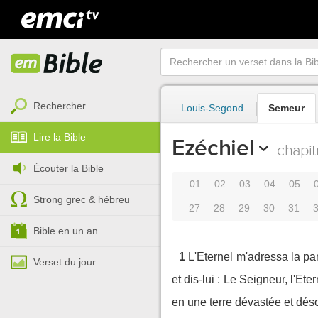
Rechercher
Louis-Segond
Semeur
Lire la Bible
Ezéchiel
chapit
Écouter la Bible
01
02
03
04
05
Strong grec & hébreu
27
28
29
30
31
Bible en un an
1
L'Eternel m'adressa la pa
Verset du jour
et dis-lui : Le Seigneur, l'Et
en une terre dévastée et dés