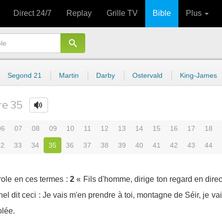
Direct 24/7
Replay
Grille TV
Bible
Plus
Segond 21
Martin
Darby
Ostervald
King-James
re 35
06
07
08
09
10
11
12
13
14
15
16
17
18
32
33
34
35
36
37
38
39
40
41
42
43
44
role en ces termes :
2
« Fils d'homme, dirige ton regard en direc
ernel dit ceci : Je vais m'en prendre à toi, montagne de Séir, je v
olée.