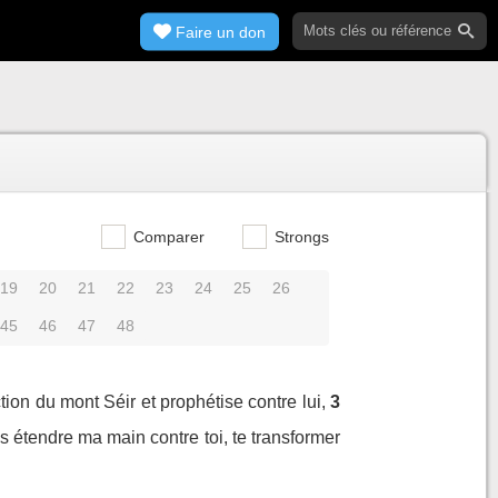
Faire un don
Comparer
Strongs
19
20
21
22
23
24
25
26
45
46
47
48
tion du mont Séir et prophétise contre lui,
3
ais étendre ma main contre toi, te transformer