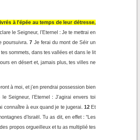
livrés à l'épée au temps de leur détresse,
lare le Seigneur, l'Eternel : Je te mettrai en
e poursuivra.
7
Je ferai du mont de Séir un
 tes sommets, dans tes vallées et dans le lit
ours en désert et, jamais plus, tes villes ne
ront à moi, et j'en prendrai possession bien
le Seigneur, l'Eternel : J'agirai envers toi
ai connaître à eux quand je te jugerai.
12
Et
ontagnes d'Israël. Tu as dit, en effet : “Les
des propos orgueilleux et tu as multiplié tes