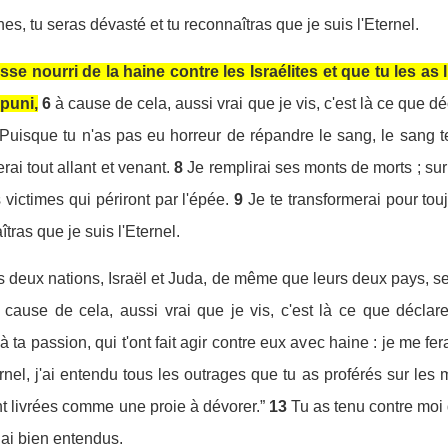
ines, tu seras dévasté et tu reconnaîtras que je suis l'Eternel.
se nourri de la haine contre les Israélites et que tu les as 
 puni,
6
à cause de cela, aussi vrai que je vis, c'est là ce que déc
 Puisque tu n'as pas eu horreur de répandre le sang, le sang t
rai tout allant et venant.
8
Je remplirai ses monts de morts ; sur
 victimes qui périront par l'épée.
9
Je te transformerai pour touj
îtras que je suis l'Eternel.
es deux nations, Israël et Juda, de même que leurs deux pays, se
 cause de cela, aussi vrai que je vis, c'est là ce que déclare 
 ta passion, qui t'ont fait agir contre eux avec haine : je me fer
rnel, j'ai entendu tous les outrages que tu as proférés sur les m
nt livrées comme une proie à dévorer.”
13
Tu as tenu contre moi 
 ai bien entendus.