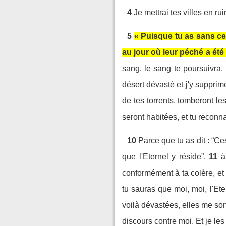
4
Je mettrai tes villes en ru
5
« Puisque tu as sans ces
au jour où leur péché a été
sang, le sang te poursuivra.
désert dévasté et j'y supprime
de tes torrents, tomberont les
seront habitées, et tu reconna
10
Parce que tu as dit : “C
que l'Eternel y réside”,
11
à
conformément à ta colère, et à
tu sauras que moi, moi, l'Ete
voilà dévastées, elles me so
discours contre moi. Et je les