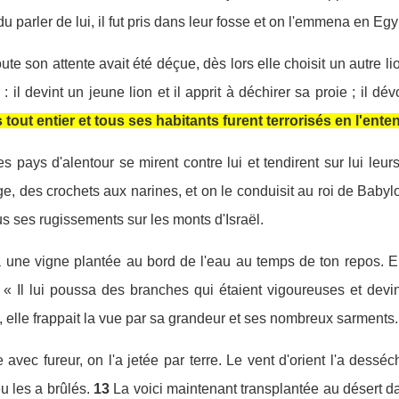
u parler de lui, il fut pris dans leur fosse et on l'emmena en Eg
oute son attente avait été déçue, dès lors elle choisit un autre li
 : il devint un jeune lion et il apprit à déchirer sa proie ; il 
ys tout entier et tous ses habitants furent terrorisés en l'ente
pays d'alentour se mirent contre lui et tendirent sur lui leurs f
ge, des crochets aux narines, et on le conduisit au roi de Baby
s ses rugissements sur les monts d'Israël.
une vigne plantée au bord de l'eau au temps de ton repos. Elle
« Il lui poussa des branches qui étaient vigoureuses et devi
ge, elle frappait la vue par sa grandeur et ses nombreux sarments.
 avec fureur, on l'a jetée par terre. Le vent d'orient l'a dess
eu les a brûlés.
13
La voici maintenant transplantée au désert da