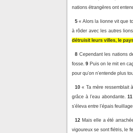
nations étrangères ont entend
5
« Alors la lionne vit que t
à rôder avec les autres lions
détruisit leurs villes, le pa
8
Cependant les nations des 
fosse.
9
Puis on le mit en ca
pour qu'on n'entende plus tou
10
« Ta mère ressemblait à 
grâce à l'eau abondante.
11
s'éleva entre l'épais feuilla
12
Mais elle a été arrachée
vigoureux se sont flétris, le f