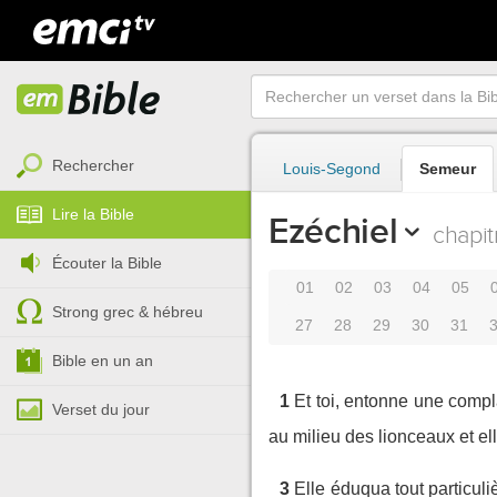
Rechercher
Louis-Segond
Semeur
Lire la Bible
Ezéchiel
chapit
Écouter la Bible
01
02
03
04
05
Strong grec & hébreu
27
28
29
30
31
Bible en un an
1
Et toi, entonne une complai
Verset du jour
au milieu des lionceaux et ell
3
Elle éduqua tout particuli