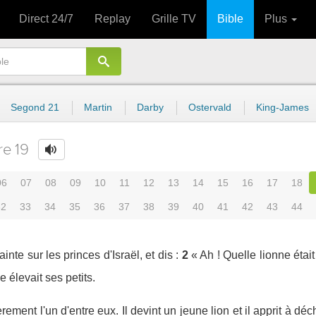
Direct 24/7
Replay
Grille TV
Bible
Plus
Segond 21
Martin
Darby
Ostervald
King-James
re 19
06
07
08
09
10
11
12
13
14
15
16
17
18
32
33
34
35
36
37
38
39
40
41
42
43
44
nte sur les princes d'Israël, et dis :
2
« Ah ! Quelle lionne était
e élevait ses petits.
èrement l'un d'entre eux. Il devint un jeune lion et il apprit à dé