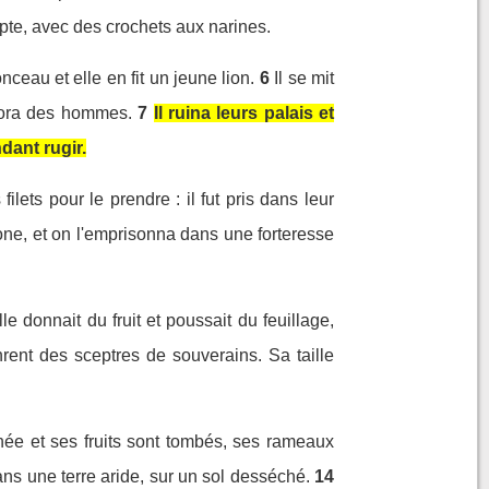
ypte, avec des crochets aux narines.
onceau et elle en fit un jeune lion.
6
Il se mit
dévora des hommes.
7
Il ruina leurs palais et
ndant rugir.
ilets pour le prendre : il fut pris dans leur
lone, et on l'emprisonna dans une forteresse
 donnait du fruit et poussait du feuillage,
nrent des sceptres de souverains. Sa taille
échée et ses fruits sont tombés, ses rameaux
ns une terre aride, sur un sol desséché.
14