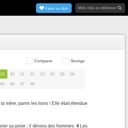
Faire un don
Comparer
Strongs
19
20
21
22
23
24
25
26
45
46
47
48
 ta mère, parmi les lions ! Elle était étendue
chirer sa proie ; il dévora des hommes.
4
Les