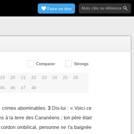
Faire un don
Comparer
Strongs
19
20
21
22
23
24
25
26
45
46
47
48
s crimes abominables.
3
Dis-lui : « Voici ce
ns à la terre des Cananéens ; ton père était
cordon ombilical, personne ne t'a baignée