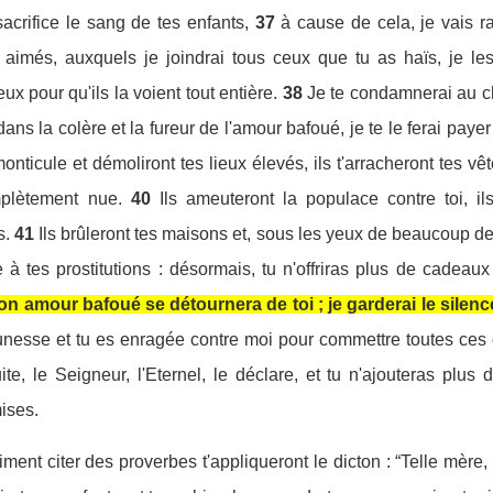
sacrifice le sang de tes enfants,
37
à cause de cela, je vais r
 aimés, auxquels je joindrai tous ceux que tu as haïs, je les
ux pour qu'ils la voient tout entière.
38
Je te condamnerai au c
ans la colère et la fureur de l'amour bafoué, je te le ferai paye
monticule et démoliront tes lieux élevés, ils t'arracheront tes 
omplètement nue.
40
Ils ameuteront la populace contre toi, i
s.
41
Ils brûleront tes maisons et, sous les yeux de beaucoup d
e à tes prostitutions : désormais, tu n'offriras plus de cadeau
mon amour bafoué se détournera de toi ; je garderai le silence 
esse et tu es enragée contre moi pour commettre toutes ces ch
ite, le Seigneur, l'Eternel, le déclare, et tu n'ajouteras plu
ises.
ment citer des proverbes t'appliqueront le dicton : “Telle mère, te