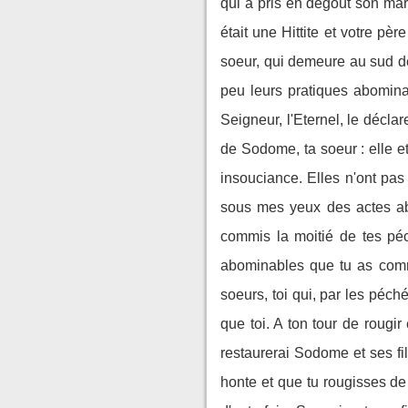
qui a pris en dégoût son mari
était une Hittite et votre pè
soeur, qui demeure au sud de
peu leurs pratiques abominab
Seigneur, l'Eternel, le déclare
de Sodome, ta soeur : elle e
insouciance. Elles n'ont pas
sous mes yeux des actes abo
commis la moitié de tes péc
abominables que tu as commi
soeurs, toi qui, par les péch
que toi. A ton tour de rougir
restaurerai Sodome et ses fille
honte et que tu rougisses de 