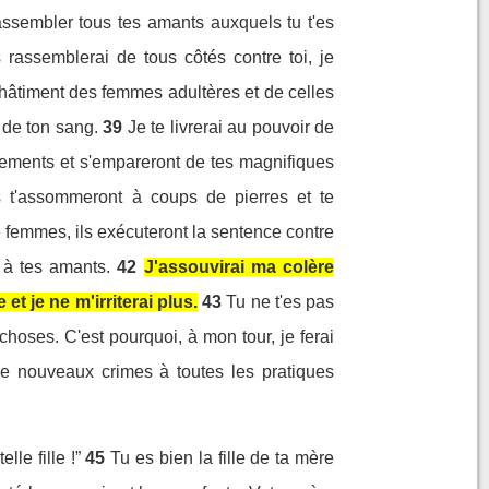
assembler tous tes amants auxquels tu t'es
 rassemblerai de tous côtés contre toi, je
hâtiment des femmes adultères et de celles
r de ton sang.
39
Je te livrerai au pouvoir de
vêtements et s'empareront de tes magnifiques
ls t'assommeront à coups de pierres et te
e femmes, ils exécuteront la sentence contre
x à tes amants.
42
J'assouvirai ma colère
et je ne m'irriterai plus.
43
Tu ne t'es pas
oses. C'est pourquoi, à mon tour, je ferai
s de nouveaux crimes à toutes les pratiques
lle fille !”
45
Tu es bien la fille de ta mère