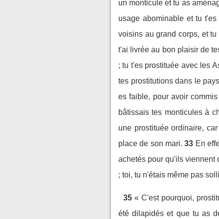
un monticule et tu as aménag
usage abominable et tu t'es o
voisins au grand corps, et tu a
t'ai livrée au bon plaisir de 
; tu t'es prostituée avec les A
tes prostitutions dans le pa
es faible, pour avoir commis
bâtissais tes monticules à c
une prostituée ordinaire, car 
place de son mari.
33
En effe
achetés pour qu'ils viennent de
; toi, tu n'étais même pas sol
35
« C'est pourquoi, prostit
été dilapidés et que tu as d