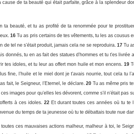
cause de ta beauté qui était parfaite, grâce à la splendeur dont 
en ta beauté, et tu as profité de ta renommée pour te prostitu
 eux.
16
Tu as pris certains de tes vêtements, tu les as cousus e
 de tel ne s'était produit, jamais cela ne se reproduira.
17
Tu as
s donnés, tu en as fait des statues d'hommes et tu t'es livrée av
 tes idoles, et tu leur as offert mon huile et mon encens.
19
T
lus fine, l'huile et le miel dont je t'avais nourrie, tout cela tu
s fait, le Seigneur, l'Eternel, le déclare.
20
Tu as même pris tes 
à ces images pour qu'elles les dévorent, comme s'il n'était pas suff
offerts à ces idoles.
22
Et durant toutes ces années où tu te l
souvenue du temps de ta jeunesse où tu te débattais toute nue da
toutes ces mauvaises actions malheur, malheur à toi, le Seigne