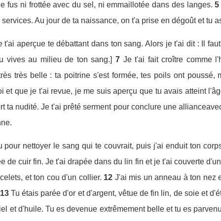
ne fus ni frottée avec du sel, ni emmaillotée dans des langes.
5
 services. Au jour de ta naissance, on t'a prise en dégoût et tu 
e t'ai aperçue te débattant dans ton sang. Alors je t'ai dit : Il 
e tu vives au milieu de ton sang.]
7
Je t'ai fait croître comme 
ès très belle : ta poitrine s'est formée, tes poils ont poussé,
 et que je t'ai revue, je me suis aperçu que tu avais atteint l'âg
 ta nudité. Je t'ai prêté serment pour conclure une allianceavec t
nne.
 pour nettoyer le sang qui te couvrait, puis j'ai enduit ton corp
e de cuir fin. Je t'ai drapée dans du lin fin et je t'ai couverte d'
celets, et ton cou d'un collier.
12
J'ai mis un anneau à ton nez et
13
Tu étais parée d'or et d'argent, vêtue de fin lin, de soie et d
miel et d'huile. Tu es devenue extrêmement belle et tu es parvenu