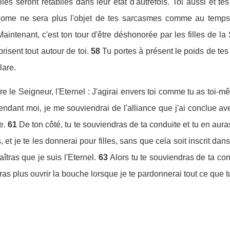
lles seront rétablies dans leur état d'autrefois. Toi aussi et tes
ome ne sera plus l'objet de tes sarcasmes comme au temps o
aintenant, c'est ton tour d'être déshonorée par les filles de la S
prisent tout autour de toi.
58
Tu portes à présent le poids de te
lare.
e le Seigneur, l'Eternel : J'agirai envers toi comme tu as toi-m
ndant moi, je me souviendrai de l'alliance que j'ai conclue avec
e.
61
De ton côté, tu te souviendras de ta conduite et tu en aura
 et je te les donnerai pour filles, sans que cela soit inscrit dan
aîtras que je suis l'Eternel.
63
Alors tu te souviendras de ta con
as plus ouvrir la bouche lorsque je te pardonnerai tout ce que tu 