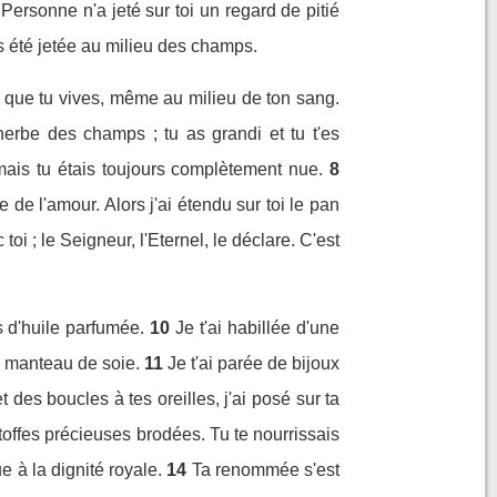
Personne n'a jeté sur toi un regard de pitié
as été jetée au milieu des champs.
faut que tu vives, même au milieu de ton sang.
l'herbe des champs ; tu as grandi et tu t'es
 mais tu étais toujours complètement nue.
8
e de l'amour. Alors j'ai étendu sur toi le pan
oi ; le Seigneur, l'Eternel, le déclare. C'est
s d'huile parfumée.
10
Je t'ai habillée d'une
un manteau de soie.
11
Je t'ai parée de bijoux
 des boucles à tes oreilles, j'ai posé sur ta
'étoffes précieuses brodées. Tu te nourrissais
e à la dignité royale.
14
Ta renommée s'est