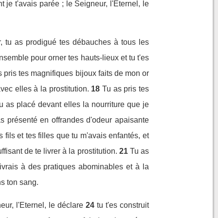
je t'avais parée ; le Seigneur, l'Eternel, le
er, tu as prodigué tes débauches à tous les
nsemble pour orner tes hauts-lieux et tu t'es
 pris tes magnifiques bijoux faits de mon or
ec elles à la prostitution.
18
Tu as pris tes
u as placé devant elles la nourriture que je
 l'as présenté en offrandes d'odeur apaisante
fils et tes filles que tu m'avais enfantés, et
isant de te livrer à la prostitution.
21
Tu as
ivrais à des pratiques abominables et à la
ns ton sang.
ur, l'Eternel, le déclare
24
tu t'es construit