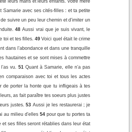
eté leurs maris et leurs enfants. Votre mère
 Samarie avec ses cités-filles : et ta petite
 de suivre un peu leur chemin et d'imiter un
nduite.
48
Aussi vrai que je suis vivant, le
toi et tes filles.
49
Voici quel était le crime
ient dans l'abondance et dans une tranquille
es hautaines et se sont mises à commettre
l'as vu.
51
Quant à Samarie, elle n'a pas
en comparaison avec toi et tous les actes
r de porter la honte que tu infligeais à tes
urs, as fait paraître tes soeurs plus justes
eurs justes.
53
Aussi je les restaurerai ; je
ai au milieu d'elles
54
pour que tu portes ta
t ses filles seront rétablies dans leur état