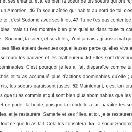
 et ses enfants, et tu es bien la soeur de tes soeurs qui ont rej
re un Amoréen.
46
Ta soeur aînée qui habite au nord de toi, c'est
 toi, c'est Sodome avec ses filles.
47
Tu ne t'es pas contentée
les, mais tu t'es montrée bien pire qu'elles dans toute ta co
 : Sodome, ta soeur, et ses filles, n'ont jamais agi aussi mal que 
t ses filles étaient devenues orgueilleuses parce qu'elles viva
 secouru les pauvres et les malheureux.
50
Elles sont devenu
minables. C'est pourquoi je les ai fait disparaître comme tu 
hés et tu as accumulé plus d'actions abominables qu'elle ; 
s, tes soeurs paraissent justes.
52
Maintenant, c'est ton tou
és que tu as commis et qui sont bien plus abominables que les le
 et de porter ta honte, puisque ta conduite a fait paraître tes so
s, et je restaurerai Samarie et ses filles, et toi, je te restaurer
tout ce que tu as fait. Cela les consolera.
55
Ta soeur Sodome e