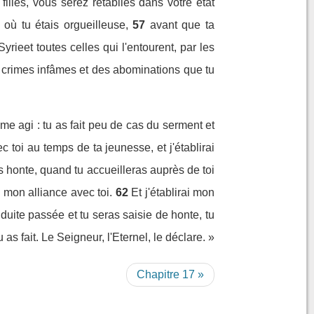
 filles, vous serez rétablies dans votre état
ù tu étais orgueilleuse,
57
avant que ta
yrieet toutes celles qui l'entourent, par les
s crimes infâmes et des abominations que tu
ême agi : tu as fait peu de cas du serment et
 toi au temps de ta jeunesse, et j'établirai
s honte, quand tu accueilleras auprès de toi
s mon alliance avec toi.
62
Et j'établirai mon
duite passée et tu seras saisie de honte, tu
as fait. Le Seigneur, l'Eternel, le déclare. »
Chapitre 17 »