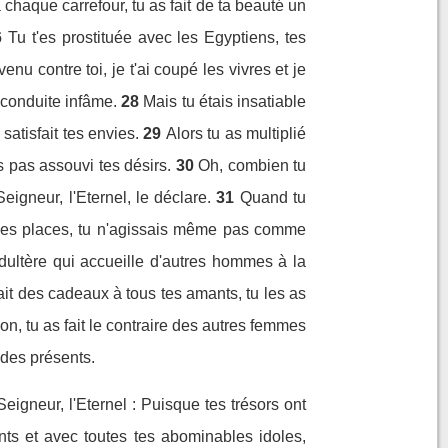
 chaque carrefour, tu as fait de ta beauté un
6
Tu t'es prostituée avec les Egyptiens, tes
venu contre toi, je t'ai coupé les vivres et je
a conduite infâme.
28
Mais tu étais insatiable
 satisfait tes envies.
29
Alors tu as multiplié
 pas assouvi tes désirs.
30
Oh, combien tu
igneur, l'Eternel, le déclare.
31
Quand tu
es les places, tu n'agissais même pas comme
ltère qui accueille d'autres hommes à la
 fait des cadeaux à tous tes amants, tu les as
ion, tu as fait le contraire des autres femmes
x des présents.
eigneur, l'Eternel : Puisque tes trésors ont
nts et avec toutes tes abominables idoles,