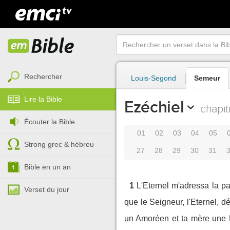
Rechercher
Louis-Segond
Semeur
Lire la Bible
Ezéchiel
chapit
Écouter la Bible
01
02
03
04
05
Strong grec & hébreu
27
28
29
30
31
Bible en un an
1
L'Eternel m'adressa la par
Verset du jour
que le Seigneur, l'Eternel, d
un Amoréen et ta mère une Hi