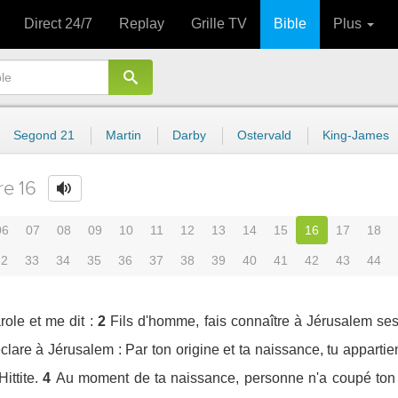
Direct 24/7
Replay
Grille TV
Bible
Plus
Segond 21
Martin
Darby
Ostervald
King-James
re 16
06
07
08
09
10
11
12
13
14
15
16
17
18
32
33
34
35
36
37
38
39
40
41
42
43
44
ole et me dit :
2
Fils d'homme, fais connaître à Jérusalem se
éclare à Jérusalem : Par ton origine et ta naissance, tu appartie
ttite.
4
Au moment de ta naissance, personne n'a coupé ton 