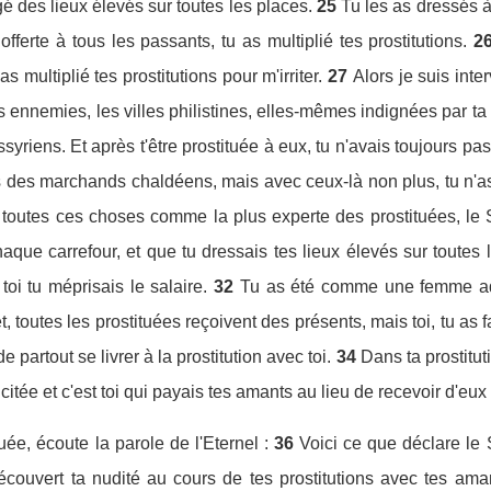
é des lieux élevés sur toutes les places.
25
Tu les as dressés à
fferte à tous les passants, tu as multiplié tes prostitutions.
2
s multiplié tes prostitutions pour m'irriter.
27
Alors je suis inter
tes ennemies, les villes philistines, elles-mêmes indignées par t
ssyriens. Et après t'être prostituée à eux, tu n'avais toujours pas
ys des marchands chaldéens, mais avec ceux-là non plus, tu n'as
 toutes ces choses comme la plus experte des prostituées, le Se
haque carrefour, et que tu dressais tes lieux élevés sur tout
toi tu méprisais le salaire.
32
Tu as été comme une femme adu
t, toutes les prostituées reçoivent des présents, mais toi, tu as
 partout se livrer à la prostitution avec toi.
34
Dans ta prostitut
licitée et c'est toi qui payais tes amants au lieu de recevoir d'eu
uée, écoute la parole de l'Eternel :
36
Voici ce que déclare le S
écouvert ta nudité au cours de tes prostitutions avec tes ama