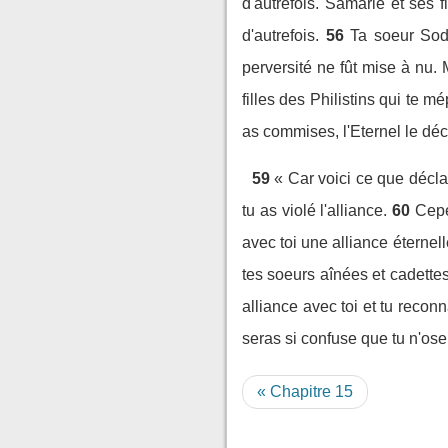
d'autrefois. Samarie et ses fi
d'autrefois.
56
Ta soeur Sod
perversité ne fût mise à nu. M
filles des Philistins qui te mé
as commises, l'Eternel le déc
59
« Car voici ce que déclar
tu as violé l'alliance.
60
Cepe
avec toi une alliance éternell
tes soeurs aînées et cadettes,
alliance avec toi et tu reconn
seras si confuse que tu n'oser
« Chapitre 15