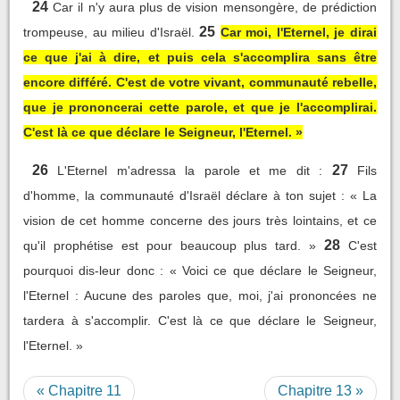
24
Car il n'y aura plus de vision mensongère, de prédiction
25
trompeuse, au milieu d'Israël.
Car moi, l'Eternel, je dirai
ce que j'ai à dire, et puis cela s'accomplira sans être
encore différé. C'est de votre vivant, communauté rebelle,
que je prononcerai cette parole, et que je l'accomplirai.
C'est là ce que déclare le Seigneur, l'Eternel. »
26
27
L'Eternel m'adressa la parole et me dit :
Fils
d'homme, la communauté d'Israël déclare à ton sujet : « La
vision de cet homme concerne des jours très lointains, et ce
28
qu'il prophétise est pour beaucoup plus tard. »
C'est
pourquoi dis-leur donc : « Voici ce que déclare le Seigneur,
l'Eternel : Aucune des paroles que, moi, j'ai prononcées ne
tardera à s'accomplir. C'est là ce que déclare le Seigneur,
l'Eternel. »
« Chapitre 11
Chapitre 13 »