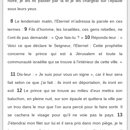
noire, je les fis passer par là et je les chargeai sur l'épaule
sous leurs yeux.
8
Le lendemain matin, l'Eternel m'adressa la parole en ces
9
termes :
Fils d'homme, les Israélites, ces gens rebelles, ne
10
t'ont-ils pas demandé : « Que fais-tu ? »
Réponds-leur : «
Voici ce que déclare le Seigneur, l'Eternel : Cette prophétie
concerne le prince qui est à Jérusalem et toute la
communauté israélite qui se trouve à l'intérieur de cette ville. »
11
Dis-leur : « Je suis pour vous un signe », car il leur sera
fait selon ce que j'ai fait : ils iront en déportation, ils iront en
12
exil.
Le prince qui se trouve au milieu d'eux mettra son
baluchon, en pleine nuit, sur son épaule et quittera la ville par
un trou dans le mur que l'on aura percé pour le faire sortir. Il
13
se cachera le visage pour qu'il ne voie pas le pays.
J'étendrai mon filet sur lui et il sera pris dans mon piège, je le