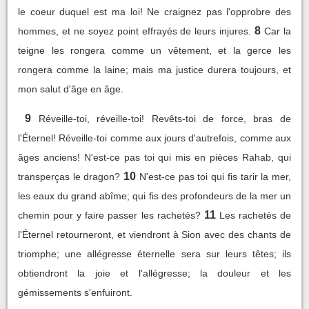
le coeur duquel est ma loi! Ne craignez pas l'opprobre des
8
hommes, et ne soyez point effrayés de leurs injures.
Car la
teigne les rongera comme un vêtement, et la gerce les
rongera comme la laine; mais ma justice durera toujours, et
mon salut d'âge en âge.
9
Réveille-toi, réveille-toi! Revêts-toi de force, bras de
l'Éternel! Réveille-toi comme aux jours d'autrefois, comme aux
âges anciens! N'est-ce pas toi qui mis en pièces Rahab, qui
10
transperças le dragon?
N'est-ce pas toi qui fis tarir la mer,
les eaux du grand abîme; qui fis des profondeurs de la mer un
11
chemin pour y faire passer les rachetés?
Les rachetés de
l'Éternel retourneront, et viendront à Sion avec des chants de
triomphe; une allégresse éternelle sera sur leurs têtes; ils
obtiendront la joie et l'allégresse; la douleur et les
gémissements s'enfuiront.