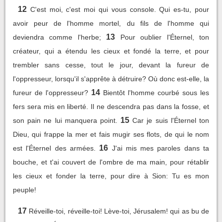
12
C'est moi, c'est moi qui vous console. Qui es-tu, pour
avoir peur de l'homme mortel, du fils de l'homme qui
13
deviendra comme l'herbe;
Pour oublier l'Éternel, ton
créateur, qui a étendu les cieux et fondé la terre, et pour
trembler sans cesse, tout le jour, devant la fureur de
l'oppresseur, lorsqu'il s'apprête à détruire? Où donc est-elle, la
14
fureur de l'oppresseur?
Bientôt l'homme courbé sous les
fers sera mis en liberté. Il ne descendra pas dans la fosse, et
15
son pain ne lui manquera point.
Car je suis l'Éternel ton
Dieu, qui frappe la mer et fais mugir ses flots, de qui le nom
16
est l'Éternel des armées.
J'ai mis mes paroles dans ta
bouche, et t'ai couvert de l'ombre de ma main, pour rétablir
les cieux et fonder la terre, pour dire à Sion: Tu es mon
peuple!
17
Réveille-toi, réveille-toi! Lève-toi, Jérusalem! qui as bu de