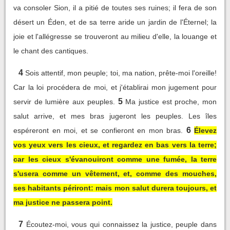
va consoler Sion, il a pitié de toutes ses ruines; il fera de son
désert un Éden, et de sa terre aride un jardin de l'Éternel; la
joie et l'allégresse se trouveront au milieu d'elle, la louange et
le chant des cantiques.
4
Sois attentif, mon peuple; toi, ma nation, prête-moi l'oreille!
Car la loi procédera de moi, et j'établirai mon jugement pour
5
servir de lumière aux peuples.
Ma justice est proche, mon
salut arrive, et mes bras jugeront les peuples. Les îles
6
espéreront en moi, et se confieront en mon bras.
Élevez
vos yeux vers les cieux, et regardez en bas vers la terre;
car les cieux s'évanouiront comme une fumée, la terre
s'usera comme un vêtement, et, comme des mouches,
ses habitants périront: mais mon salut durera toujours, et
ma justice ne passera point.
7
Écoutez-moi, vous qui connaissez la justice, peuple dans