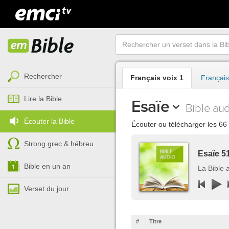
Rechercher
Français voix 1
Français
Lire la Bible
Esaïe
Bible au
Écouter la Bible
Écouter ou télécharger les 66 
Strong grec & hébreu
Esaïe 5
Bible en un an
La Bible 
Verset du jour
#
Titre