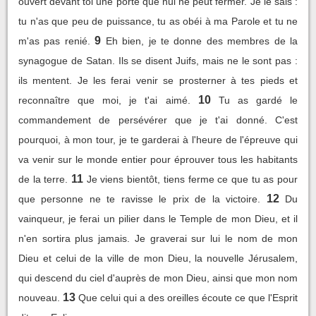
ouvert devant toi une porte que nul ne peut fermer. Je le sais :
tu n'as que peu de puissance, tu as obéi à ma Parole et tu ne
9
m'as pas renié.
Eh bien, je te donne des membres de la
synagogue de Satan. Ils se disent Juifs, mais ne le sont pas :
ils mentent. Je les ferai venir se prosterner à tes pieds et
10
reconnaître que moi, je t'ai aimé.
Tu as gardé le
commandement de persévérer que je t'ai donné. C'est
pourquoi, à mon tour, je te garderai à l'heure de l'épreuve qui
va venir sur le monde entier pour éprouver tous les habitants
11
de la terre.
Je viens bientôt, tiens ferme ce que tu as pour
12
que personne ne te ravisse le prix de la victoire.
Du
vainqueur, je ferai un pilier dans le Temple de mon Dieu, et il
n'en sortira plus jamais. Je graverai sur lui le nom de mon
Dieu et celui de la ville de mon Dieu, la nouvelle Jérusalem,
qui descend du ciel d'auprès de mon Dieu, ainsi que mon nom
13
nouveau.
Que celui qui a des oreilles écoute ce que l'Esprit