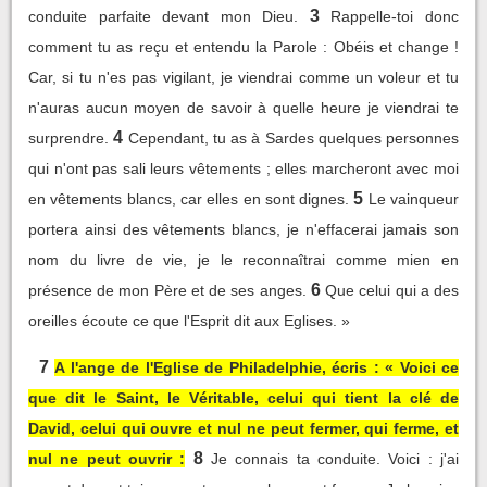
3
conduite parfaite devant mon Dieu.
Rappelle-toi donc
comment tu as reçu et entendu la Parole : Obéis et change !
Car, si tu n'es pas vigilant, je viendrai comme un voleur et tu
n'auras aucun moyen de savoir à quelle heure je viendrai te
4
surprendre.
Cependant, tu as à Sardes quelques personnes
qui n'ont pas sali leurs vêtements ; elles marcheront avec moi
5
en vêtements blancs, car elles en sont dignes.
Le vainqueur
portera ainsi des vêtements blancs, je n'effacerai jamais son
nom du livre de vie, je le reconnaîtrai comme mien en
6
présence de mon Père et de ses anges.
Que celui qui a des
oreilles écoute ce que l'Esprit dit aux Eglises. »
7
A l'ange de l'Eglise de Philadelphie, écris : « Voici ce
que dit le Saint, le Véritable, celui qui tient la clé de
David, celui qui ouvre et nul ne peut fermer, qui ferme, et
8
nul ne peut ouvrir :
Je connais ta conduite. Voici : j'ai