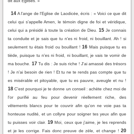
dit aux Eglises. »
14
A l'ange de l'Eglise de Laodicée, écris : « Voici ce que dit
celui qui s'appelle Amen, le témoin digne de foi et véridique,
15
celui qui a présidé à toute la création de Dieu.
Je connais
ta conduite et je sais que tu n'es ni froid, ni bouillant. Ah ! si
16
seulement tu étais froid ou bouillant !
Mais puisque tu es
tiède, puisque tu n'es ni froid, ni bouillant, je vais te vomir de
17
ma bouche.
Tu dis : Je suis riche ! J'ai amassé des trésors
! Je n'ai besoin de rien ! Et tu ne te rends pas compte que tu
es misérable et pitoyable, que tu es pauvre, aveugle et nu !
18
C'est pourquoi je te donne un conseil : achète chez moi de
l'or purifié au feu pour devenir réellement riche, des
vêtements blancs pour te couvrir afin qu'on ne voie pas ta
honteuse nudité, et un collyre pour soigner tes yeux afin que
19
tu puisses voir clair.
Moi, ceux que j'aime, je les reprends
20
et je les corrige. Fais donc preuve de zèle, et change !