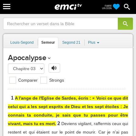
FAIRE
UN DON
Louis-Segond
Semeur
Segond 21
Plus
Apocalypse
Comparer
Strongs
1
A l'ange de l'Eglise de Sardes, écris : « Voici ce que dit
celui qui a les sept esprits de Dieu et les sept étoiles : Je
connais ta conduite, je sais que tu passes pour être
2
vivant, mais tu es mort.
Deviens vigilant, raffermis ceux qui
restent et qui étaient sur le point de mourir. Car je n'ai pas