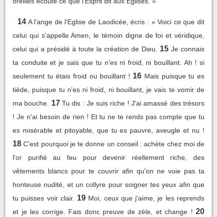
oreilles écoute ce que l'Esprit dit aux Eglises. »
14
A l'ange de l'Eglise de Laodicée, écris : « Voici ce que dit
celui qui s'appelle Amen, le témoin digne de foi et véridique,
15
celui qui a présidé à toute la création de Dieu.
Je connais
ta conduite et je sais que tu n'es ni froid, ni bouillant. Ah ! si
16
seulement tu étais froid ou bouillant !
Mais puisque tu es
tiède, puisque tu n'es ni froid, ni bouillant, je vais te vomir de
17
ma bouche.
Tu dis : Je suis riche ! J'ai amassé des trésors
! Je n'ai besoin de rien ! Et tu ne te rends pas compte que tu
es misérable et pitoyable, que tu es pauvre, aveugle et nu !
18
C'est pourquoi je te donne un conseil : achète chez moi de
l'or purifié au feu pour devenir réellement riche, des
vêtements blancs pour te couvrir afin qu'on ne voie pas ta
honteuse nudité, et un collyre pour soigner tes yeux afin que
19
tu puisses voir clair.
Moi, ceux que j'aime, je les reprends
20
et je les corrige. Fais donc preuve de zèle, et change !