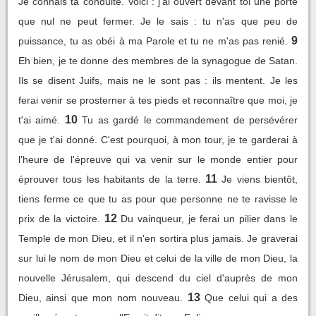
Je connais ta conduite. Voici : j'ai ouvert devant toi une porte
que nul ne peut fermer. Je le sais : tu n'as que peu de
9
puissance, tu as obéi à ma Parole et tu ne m'as pas renié.
Eh bien, je te donne des membres de la synagogue de Satan.
Ils se disent Juifs, mais ne le sont pas : ils mentent. Je les
ferai venir se prosterner à tes pieds et reconnaître que moi, je
10
t'ai aimé.
Tu as gardé le commandement de persévérer
que je t'ai donné. C'est pourquoi, à mon tour, je te garderai à
l'heure de l'épreuve qui va venir sur le monde entier pour
11
éprouver tous les habitants de la terre.
Je viens bientôt,
tiens ferme ce que tu as pour que personne ne te ravisse le
12
prix de la victoire.
Du vainqueur, je ferai un pilier dans le
Temple de mon Dieu, et il n'en sortira plus jamais. Je graverai
sur lui le nom de mon Dieu et celui de la ville de mon Dieu, la
nouvelle Jérusalem, qui descend du ciel d'auprès de mon
13
Dieu, ainsi que mon nom nouveau.
Que celui qui a des