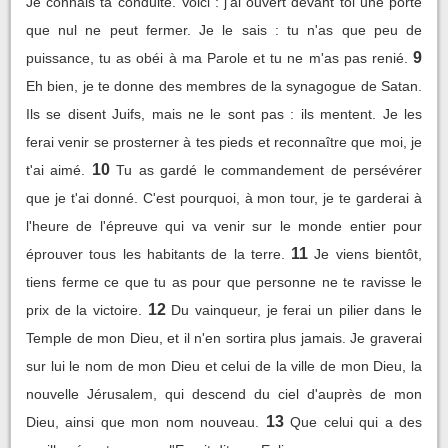
Je connais ta conduite. Voici : j'ai ouvert devant toi une porte
que nul ne peut fermer. Je le sais : tu n'as que peu de
9
puissance, tu as obéi à ma Parole et tu ne m'as pas renié.
Eh bien, je te donne des membres de la synagogue de Satan.
Ils se disent Juifs, mais ne le sont pas : ils mentent. Je les
ferai venir se prosterner à tes pieds et reconnaître que moi, je
10
t'ai aimé.
Tu as gardé le commandement de persévérer
que je t'ai donné. C'est pourquoi, à mon tour, je te garderai à
l'heure de l'épreuve qui va venir sur le monde entier pour
11
éprouver tous les habitants de la terre.
Je viens bientôt,
tiens ferme ce que tu as pour que personne ne te ravisse le
12
prix de la victoire.
Du vainqueur, je ferai un pilier dans le
Temple de mon Dieu, et il n'en sortira plus jamais. Je graverai
sur lui le nom de mon Dieu et celui de la ville de mon Dieu, la
nouvelle Jérusalem, qui descend du ciel d'auprès de mon
13
Dieu, ainsi que mon nom nouveau.
Que celui qui a des