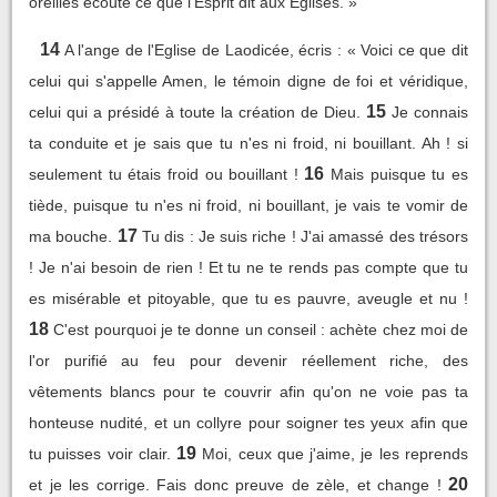
oreilles écoute ce que l'Esprit dit aux Eglises. »
14
A l'ange de l'Eglise de Laodicée, écris : « Voici ce que dit
celui qui s'appelle Amen, le témoin digne de foi et véridique,
15
celui qui a présidé à toute la création de Dieu.
Je connais
ta conduite et je sais que tu n'es ni froid, ni bouillant. Ah ! si
16
seulement tu étais froid ou bouillant !
Mais puisque tu es
tiède, puisque tu n'es ni froid, ni bouillant, je vais te vomir de
17
ma bouche.
Tu dis : Je suis riche ! J'ai amassé des trésors
! Je n'ai besoin de rien ! Et tu ne te rends pas compte que tu
es misérable et pitoyable, que tu es pauvre, aveugle et nu !
18
C'est pourquoi je te donne un conseil : achète chez moi de
l'or purifié au feu pour devenir réellement riche, des
vêtements blancs pour te couvrir afin qu'on ne voie pas ta
honteuse nudité, et un collyre pour soigner tes yeux afin que
19
tu puisses voir clair.
Moi, ceux que j'aime, je les reprends
20
et je les corrige. Fais donc preuve de zèle, et change !