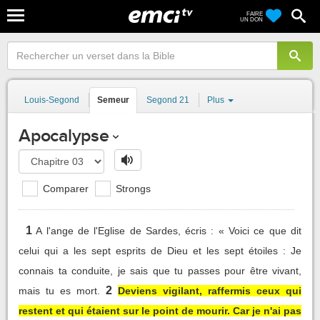
FAIRE
UN DON
Louis-Segond
Semeur
Segond 21
Plus
Apocalypse
Comparer
Strongs
1
A l'ange de l'Eglise de Sardes, écris : « Voici ce que dit
celui qui a les sept esprits de Dieu et les sept étoiles : Je
connais ta conduite, je sais que tu passes pour être vivant,
2
mais tu es mort.
Deviens vigilant, raffermis ceux qui
restent et qui étaient sur le point de mourir. Car je n'ai pas