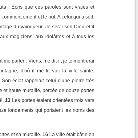
outa : Ecris que ces paroles sont vraies et
 le commencement et le but. A celui qui a soif,
éritage du vainqueur. Je serai son Dieu et il
aux magiciens, aux idolâtres et à tous les
 me parler : Viens, me dit-il, je te montrerai
agne, d'où il me fit voir la ville sainte,
. Son éclat rappelait celui d'une pierre très
de et haute muraille, percée de douze portes
l.
13
Les portes étaient orientées trois vers
ouze fondements qui portaient les noms des
rtes et sa muraille.
16
La ville était bâtie en