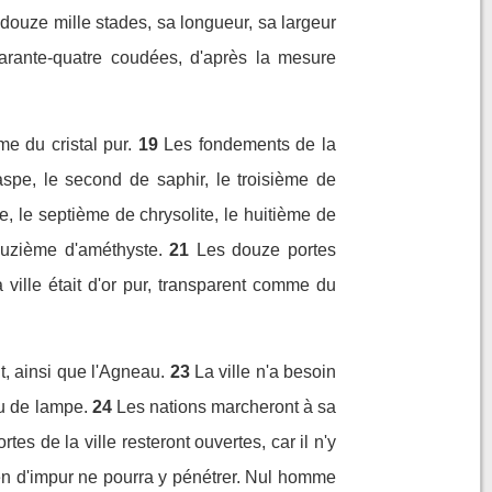
 douze mille stades, sa longueur, sa largeur
uarante-quatre coudées, d'après la mesure
me du cristal pur.
19
Les fondements de la
jaspe, le second de saphir, le troisième de
, le septième de chrysolite, le huitième de
ouzième d'améthyste.
21
Les douze portes
a ville était d'or pur, transparent comme du
t, ainsi que l'Agneau.
23
La ville n'a besoin
ieu de lampe.
24
Les nations marcheront à sa
rtes de la ville resteront ouvertes, car il n'y
n d'impur ne pourra y pénétrer. Nul homme