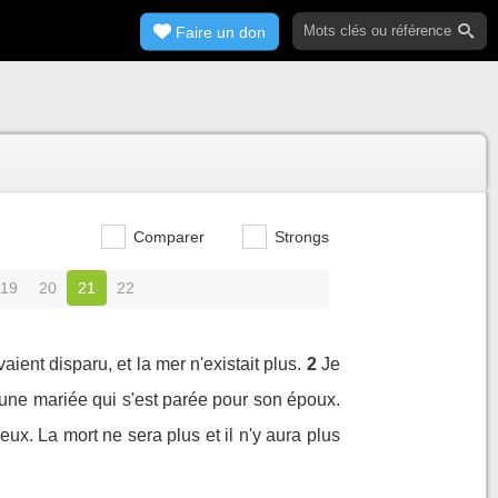
Faire un don
Comparer
Strongs
19
20
21
22
aient disparu, et la mer n'existait plus.
2
Je
e une mariée qui s'est parée pour son époux.
eux. La mort ne sera plus et il n'y aura plus