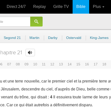
Direct 24/7
Replay
Grille TV
Bible
Plus
Segond 21
Martin
Darby
Ostervald
King-James
hapitre 21
06
07
08
09
10
11
12
13
14
15
16
17
18
 et une terre nouvelle, car le premier ciel et la première terre av
elle Jérusalem, descendre du ciel, d'auprès de Dieu, belle comm
 venant du trône, qui disait :
4
Il essuiera toute larme de leurs y
ance. Car ce qui était autrefois a définitivement disparu.