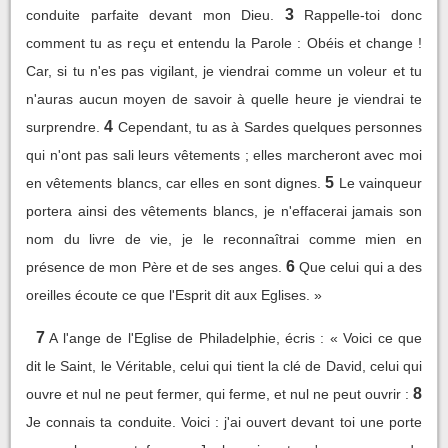
3
conduite parfaite devant mon Dieu.
Rappelle-toi donc
comment tu as reçu et entendu la Parole : Obéis et change !
Car, si tu n'es pas vigilant, je viendrai comme un voleur et tu
n'auras aucun moyen de savoir à quelle heure je viendrai te
4
surprendre.
Cependant, tu as à Sardes quelques personnes
qui n'ont pas sali leurs vêtements ; elles marcheront avec moi
5
en vêtements blancs, car elles en sont dignes.
Le vainqueur
portera ainsi des vêtements blancs, je n'effacerai jamais son
nom du livre de vie, je le reconnaîtrai comme mien en
6
présence de mon Père et de ses anges.
Que celui qui a des
oreilles écoute ce que l'Esprit dit aux Eglises. »
7
A l'ange de l'Eglise de Philadelphie, écris : « Voici ce que
dit le Saint, le Véritable, celui qui tient la clé de David, celui qui
8
ouvre et nul ne peut fermer, qui ferme, et nul ne peut ouvrir :
Je connais ta conduite. Voici : j'ai ouvert devant toi une porte