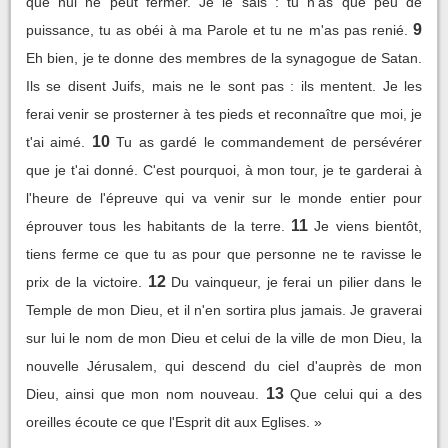
que nul ne peut fermer. Je le sais : tu n'as que peu de
9
puissance, tu as obéi à ma Parole et tu ne m'as pas renié.
Eh bien, je te donne des membres de la synagogue de Satan.
Ils se disent Juifs, mais ne le sont pas : ils mentent. Je les
ferai venir se prosterner à tes pieds et reconnaître que moi, je
10
t'ai aimé.
Tu as gardé le commandement de persévérer
que je t'ai donné. C'est pourquoi, à mon tour, je te garderai à
l'heure de l'épreuve qui va venir sur le monde entier pour
11
éprouver tous les habitants de la terre.
Je viens bientôt,
tiens ferme ce que tu as pour que personne ne te ravisse le
12
prix de la victoire.
Du vainqueur, je ferai un pilier dans le
Temple de mon Dieu, et il n'en sortira plus jamais. Je graverai
sur lui le nom de mon Dieu et celui de la ville de mon Dieu, la
nouvelle Jérusalem, qui descend du ciel d'auprès de mon
13
Dieu, ainsi que mon nom nouveau.
Que celui qui a des
oreilles écoute ce que l'Esprit dit aux Eglises. »