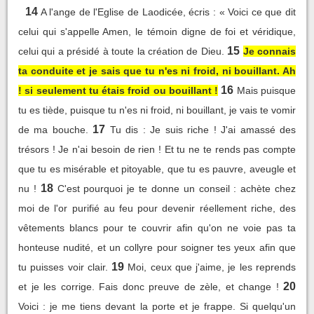
14
A l'ange de l'Eglise de Laodicée, écris : « Voici ce que dit
celui qui s'appelle Amen, le témoin digne de foi et véridique,
15
celui qui a présidé à toute la création de Dieu.
Je connais
ta conduite et je sais que tu n'es ni froid, ni bouillant. Ah
16
! si seulement tu étais froid ou bouillant !
Mais puisque
tu es tiède, puisque tu n'es ni froid, ni bouillant, je vais te vomir
17
de ma bouche.
Tu dis : Je suis riche ! J'ai amassé des
trésors ! Je n'ai besoin de rien ! Et tu ne te rends pas compte
que tu es misérable et pitoyable, que tu es pauvre, aveugle et
18
nu !
C'est pourquoi je te donne un conseil : achète chez
moi de l'or purifié au feu pour devenir réellement riche, des
vêtements blancs pour te couvrir afin qu'on ne voie pas ta
honteuse nudité, et un collyre pour soigner tes yeux afin que
19
tu puisses voir clair.
Moi, ceux que j'aime, je les reprends
20
et je les corrige. Fais donc preuve de zèle, et change !
Voici : je me tiens devant la porte et je frappe. Si quelqu'un