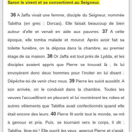
Saron le virent et se convertirent au Seigneur.
36
A Jaffa vivait une femme, disciple du Seigneur, nommée
Tabitha (en grec : Dorcas). Elle faisait beaucoup de bien
37
autour d'elle et venait en aide aux pauvres.
A cette
époque, elle tomba malade et mourut. Après avoir fait sa
toilette funèbre, on la déposa dans la chambre, au premier
38
étage de sa maison.
Or Jaffa est tout près de Lydda, et les
disciples avaient appris que Pierre se trouvait là ; ils lui
envoyèrent donc deux hommes pour l'inviter en lui disant :
39
Dépêche-toi de venir chez nous.
Pierre les suivit aussitôt. A
son arrivée, on le conduisit dans la chambre. Toutes les
veuves l'accueillirent en pleurant et lui montrèrent les robes et
autres vêtements que Tabitha avait confectionnés quand elle
40
était encore des leurs.
Pierre fit sortir tout le monde, se mit
à genoux et pria. Puis, se tournant vers le corps, il dit :
Tabitha, lève-toi ! Elle ouvrit les yeux, aperçut Pierre et s'assit.