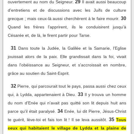
29
ouvertement au nom du Seigneur.
Il avait aussi beaucoup
d'entretiens et de discussions avec les Juifs de culture
30
grecque ; mais ceux-là aussi cherchèrent à le faire mourir.
Quand les frères l'apprirent, ils le conduisirent jusqu'à
Césarée et, de là, le firent partir pour Tarse.
31
Dans toute la Judée, la Galilée et la Samarie, l'Eglise
jouissait alors de la paix. Elle grandissait dans la foi, vivait
dans l'obéissance au Seigneur, et s'accroissait en nombre,
grâce au soutien du Saint-Esprit.
32
Pierre, qui parcourait tout le pays, passa aussi chez ceux
33
qui, à Lydda, appartenaient à Dieu.
Il y trouva un homme
du nom d'Enée qui n'avait pas quitté son lit depuis huit ans
34
parce qu'il était paralysé.
Enée, lui dit Pierre, Jésus-Christ
35
te guérit, lève-toi et fais ton lit ! Il se leva aussitôt.
Tous
ceux qui habitaient le village de Lydda et la plaine de