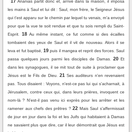
17
Ananias partit donc et, arrivé dans la maison, il imposa
les mains à Saul et lui dit : Saul, mon frère, le Seigneur Jésus
qui t'est apparu sur le chemin par lequel tu venais, m'a envoyé
pour que la vue te soit rendue et que tu sois rempli du Saint-
18
Esprit.
Au même instant, ce fut comme si des écailles
tombaient des yeux de Saul et il vit de nouveau. Alors il se
19
leva et fut baptisé,
puis il mangea et reprit des forces. Saul
20
passa quelques jours parmi les disciples de Damas.
Et
dans les synagogues, il se mit tout de suite à proclamer que
21
Jésus est le Fils de Dieu.
Ses auditeurs n'en revenaient
pas. Tous disaient : Voyons, n'est-ce pas lui qui s'acharnait, à
Jérusalem, contre ceux qui, dans leurs prières, invoquent ce
nom-là ? N'est-il pas venu ici exprès pour les arrêter et les
22
ramener aux chefs des prêtres ?
Mais Saul s'affermissait
de jour en jour dans la foi et les Juifs qui habitaient à Damas
ne savaient plus que dire, car il leur démontrait que Jésus est