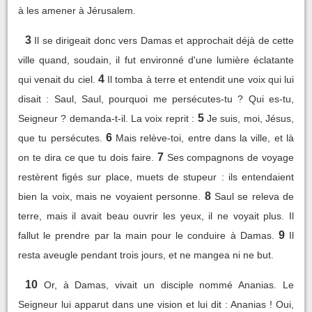
à les amener à Jérusalem.
3
Il se dirigeait donc vers Damas et approchait déjà de cette
ville quand, soudain, il fut environné d'une lumière éclatante
4
qui venait du ciel.
Il tomba à terre et entendit une voix qui lui
disait : Saul, Saul, pourquoi me persécutes-tu ? Qui es-tu,
5
Seigneur ? demanda-t-il. La voix reprit :
Je suis, moi, Jésus,
6
que tu persécutes.
Mais relève-toi, entre dans la ville, et là
7
on te dira ce que tu dois faire.
Ses compagnons de voyage
restèrent figés sur place, muets de stupeur : ils entendaient
8
bien la voix, mais ne voyaient personne.
Saul se releva de
terre, mais il avait beau ouvrir les yeux, il ne voyait plus. Il
9
fallut le prendre par la main pour le conduire à Damas.
Il
resta aveugle pendant trois jours, et ne mangea ni ne but.
10
Or, à Damas, vivait un disciple nommé Ananias. Le
Seigneur lui apparut dans une vision et lui dit : Ananias ! Oui,