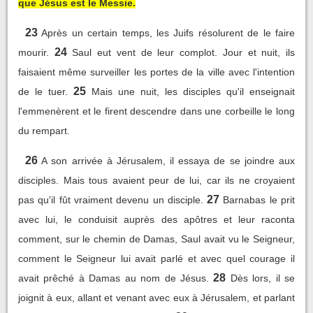
que Jésus est le Messie.
23
Après un certain temps, les Juifs résolurent de le faire
24
mourir.
Saul eut vent de leur complot. Jour et nuit, ils
faisaient même surveiller les portes de la ville avec l'intention
25
de le tuer.
Mais une nuit, les disciples qu'il enseignait
l'emmenèrent et le firent descendre dans une corbeille le long
du rempart.
26
A son arrivée à Jérusalem, il essaya de se joindre aux
disciples. Mais tous avaient peur de lui, car ils ne croyaient
27
pas qu'il fût vraiment devenu un disciple.
Barnabas le prit
avec lui, le conduisit auprès des apôtres et leur raconta
comment, sur le chemin de Damas, Saul avait vu le Seigneur,
comment le Seigneur lui avait parlé et avec quel courage il
28
avait prêché à Damas au nom de Jésus.
Dès lors, il se
joignit à eux, allant et venant avec eux à Jérusalem, et parlant