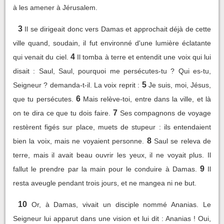
à les amener à Jérusalem.
3
Il se dirigeait donc vers Damas et approchait déjà de cette
ville quand, soudain, il fut environné d'une lumière éclatante
4
qui venait du ciel.
Il tomba à terre et entendit une voix qui lui
disait : Saul, Saul, pourquoi me persécutes-tu ? Qui es-tu,
5
Seigneur ? demanda-t-il. La voix reprit :
Je suis, moi, Jésus,
6
que tu persécutes.
Mais relève-toi, entre dans la ville, et là
7
on te dira ce que tu dois faire.
Ses compagnons de voyage
restèrent figés sur place, muets de stupeur : ils entendaient
8
bien la voix, mais ne voyaient personne.
Saul se releva de
terre, mais il avait beau ouvrir les yeux, il ne voyait plus. Il
9
fallut le prendre par la main pour le conduire à Damas.
Il
resta aveugle pendant trois jours, et ne mangea ni ne but.
10
Or, à Damas, vivait un disciple nommé Ananias. Le
Seigneur lui apparut dans une vision et lui dit : Ananias ! Oui,