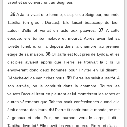
virent et se convertirent au Seigneur.
36
A Jaffa vivait une femme, disciple du Seigneur, nommée
Tabitha (en grec : Dorcas). Elle faisait beaucoup de bien
37
autour d'elle et venait en aide aux pauvres.
A cette
époque, elle tomba malade et mourut. Après avoir fait sa
toilette funèbre, on la déposa dans la chambre, au premier
38
étage de sa maison.
Or Jaffa est tout près de Lydda, et les
disciples avaient appris que Pierre se trouvait là ; ils lui
envoyèrent donc deux hommes pour l'inviter en lui disant :
39
Dépêche-toi de venir chez nous.
Pierre les suivit aussitôt. A
son arrivée, on le conduisit dans la chambre. Toutes les
veuves l'accueillirent en pleurant et lui montrèrent les robes et
autres vêtements que Tabitha avait confectionnés quand elle
40
était encore des leurs.
Pierre fit sortir tout le monde, se mit
à genoux et pria. Puis, se tournant vers le corps, il dit :
Tabitha, lève-toi ! Elle ouvrit les yeux, aperçut Pierre et s'assit.