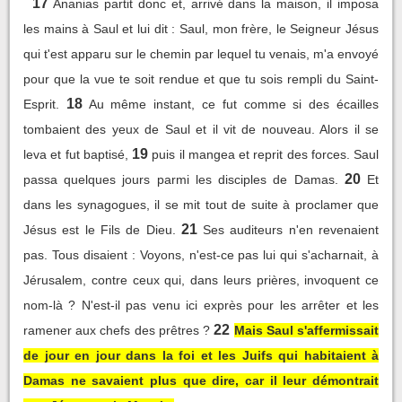
17
Ananias partit donc et, arrivé dans la maison, il imposa
les mains à Saul et lui dit : Saul, mon frère, le Seigneur Jésus
qui t'est apparu sur le chemin par lequel tu venais, m'a envoyé
pour que la vue te soit rendue et que tu sois rempli du Saint-
18
Esprit.
Au même instant, ce fut comme si des écailles
tombaient des yeux de Saul et il vit de nouveau. Alors il se
19
leva et fut baptisé,
puis il mangea et reprit des forces. Saul
20
passa quelques jours parmi les disciples de Damas.
Et
dans les synagogues, il se mit tout de suite à proclamer que
21
Jésus est le Fils de Dieu.
Ses auditeurs n'en revenaient
pas. Tous disaient : Voyons, n'est-ce pas lui qui s'acharnait, à
Jérusalem, contre ceux qui, dans leurs prières, invoquent ce
nom-là ? N'est-il pas venu ici exprès pour les arrêter et les
22
ramener aux chefs des prêtres ?
Mais Saul s'affermissait
de jour en jour dans la foi et les Juifs qui habitaient à
Damas ne savaient plus que dire, car il leur démontrait