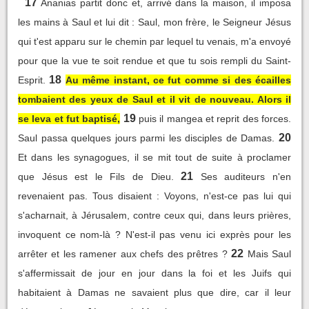
17
Ananias partit donc et, arrivé dans la maison, il imposa
les mains à Saul et lui dit : Saul, mon frère, le Seigneur Jésus
qui t'est apparu sur le chemin par lequel tu venais, m'a envoyé
pour que la vue te soit rendue et que tu sois rempli du Saint-
18
Esprit.
Au même instant, ce fut comme si des écailles
tombaient des yeux de Saul et il vit de nouveau. Alors il
19
se leva et fut baptisé,
puis il mangea et reprit des forces.
20
Saul passa quelques jours parmi les disciples de Damas.
Et dans les synagogues, il se mit tout de suite à proclamer
21
que Jésus est le Fils de Dieu.
Ses auditeurs n'en
revenaient pas. Tous disaient : Voyons, n'est-ce pas lui qui
s'acharnait, à Jérusalem, contre ceux qui, dans leurs prières,
invoquent ce nom-là ? N'est-il pas venu ici exprès pour les
22
arrêter et les ramener aux chefs des prêtres ?
Mais Saul
s'affermissait de jour en jour dans la foi et les Juifs qui
habitaient à Damas ne savaient plus que dire, car il leur