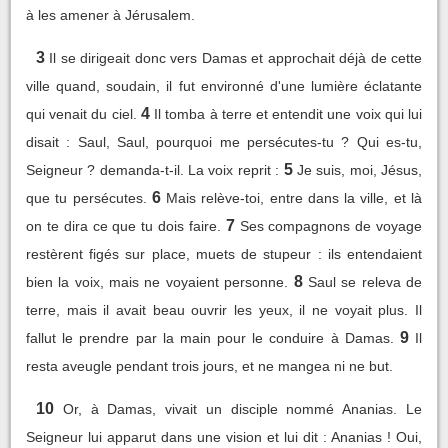
à les amener à Jérusalem.
3
Il se dirigeait donc vers Damas et approchait déjà de cette
ville quand, soudain, il fut environné d'une lumière éclatante
4
qui venait du ciel.
Il tomba à terre et entendit une voix qui lui
disait : Saul, Saul, pourquoi me persécutes-tu ? Qui es-tu,
5
Seigneur ? demanda-t-il. La voix reprit :
Je suis, moi, Jésus,
6
que tu persécutes.
Mais relève-toi, entre dans la ville, et là
7
on te dira ce que tu dois faire.
Ses compagnons de voyage
restèrent figés sur place, muets de stupeur : ils entendaient
8
bien la voix, mais ne voyaient personne.
Saul se releva de
terre, mais il avait beau ouvrir les yeux, il ne voyait plus. Il
9
fallut le prendre par la main pour le conduire à Damas.
Il
resta aveugle pendant trois jours, et ne mangea ni ne but.
10
Or, à Damas, vivait un disciple nommé Ananias. Le
Seigneur lui apparut dans une vision et lui dit : Ananias ! Oui,