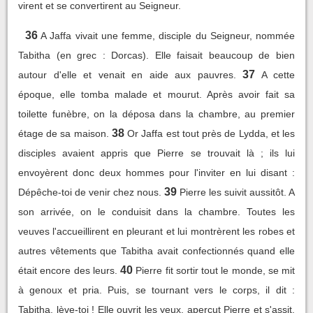
virent et se convertirent au Seigneur.
36
A Jaffa vivait une femme, disciple du Seigneur, nommée
Tabitha (en grec : Dorcas). Elle faisait beaucoup de bien
37
autour d'elle et venait en aide aux pauvres.
A cette
époque, elle tomba malade et mourut. Après avoir fait sa
toilette funèbre, on la déposa dans la chambre, au premier
38
étage de sa maison.
Or Jaffa est tout près de Lydda, et les
disciples avaient appris que Pierre se trouvait là ; ils lui
envoyèrent donc deux hommes pour l'inviter en lui disant :
39
Dépêche-toi de venir chez nous.
Pierre les suivit aussitôt. A
son arrivée, on le conduisit dans la chambre. Toutes les
veuves l'accueillirent en pleurant et lui montrèrent les robes et
autres vêtements que Tabitha avait confectionnés quand elle
40
était encore des leurs.
Pierre fit sortir tout le monde, se mit
à genoux et pria. Puis, se tournant vers le corps, il dit :
Tabitha, lève-toi ! Elle ouvrit les yeux, aperçut Pierre et s'assit.