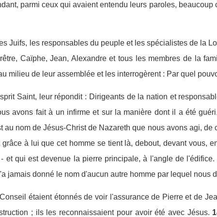
ant, parmi ceux qui avaient entendu leurs paroles, beaucoup c
.
s Juifs, les responsables du peuple et les spécialistes de la Lo
prêtre, Caïphe, Jean, Alexandre et tous les membres de la fami
 au milieu de leur assemblée et les interrogèrent : Par quel pouv
Esprit Saint, leur répondit : Dirigeants de la nation et responsab
us avons fait à un infirme et sur la manière dont il a été guéri
'est au nom de Jésus-Christ de Nazareth que nous avons agi, de 
st grâce à lui que cet homme se tient là, debout, devant vous, 
- et qui est devenue la pierre principale, à l'angle de l'édifice.
n'a jamais donné le nom d'aucun autre homme par lequel nous d
nseil étaient étonnés de voir l'assurance de Pierre et de Jean
truction ; ils les reconnaissaient pour avoir été avec Jésus.
1