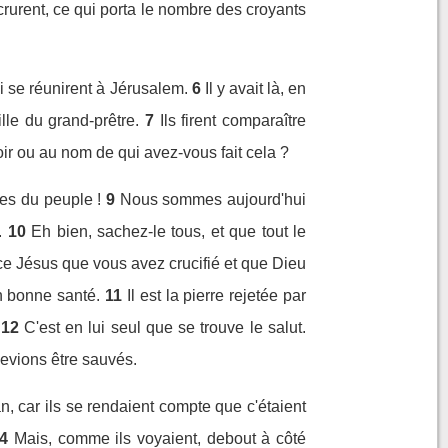
rurent, ce qui porta le nombre des croyants
i se réunirent à Jérusalem.
6
Il y avait là, en
lle du grand-prêtre.
7
Ils firent comparaître
oir ou au nom de qui avez-vous fait cela ?
les du peuple !
9
Nous sommes aujourd'hui
.
10
Eh bien, sachez-le tous, et que tout le
ce Jésus que vous avez crucifié et que Dieu
en bonne santé.
11
Il est la pierre rejetée par
12
C'est en lui seul que se trouve le salut.
evions être sauvés.
, car ils se rendaient compte que c'étaient
4
Mais, comme ils voyaient, debout à côté