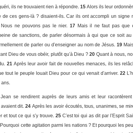
uéri, ils ne trouvaient rien à répondre.
15
Alors ils leur ordonnèr
e de ces gens-là ? disaient-ils. Car ils ont accompli un signe 
 Nous ne pouvons pas le nier.
17
Mais il ne faut pas que 
eine de sanctions, de parler désormais à qui que ce soit a
 formellement de parler ou d'enseigner au nom de Jésus.
19
Mais
ant Dieu de vous obéir, plutôt qu'à Dieu ?
20
Quant à nous, no
du.
21
Après leur avoir fait de nouvelles menaces, ils les relâc
 tout le peuple louait Dieu pour ce qui venait d'arriver.
22
L'
 ans.
et Jean se rendirent auprès de leurs amis et leur racontèren
avaient dit.
24
Après les avoir écoutés, tous, unanimes, se mirent
er et tout ce qui s'y trouve.
25
C'est toi qui as dit par l'Esprit S
 Pourquoi cette agitation parmi les nations ? Et pourquoi les peu