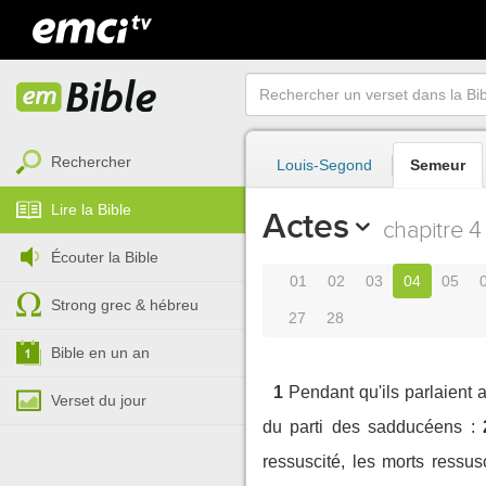
Rechercher
Louis-Segond
Semeur
Lire la Bible
Actes
chapitre 4
Écouter la Bible
01
02
03
04
05
Strong grec & hébreu
27
28
Bible en un an
1
Pendant qu'ils parlaient
Verset du jour
du parti des sadducéens :
ressuscité, les morts ressus