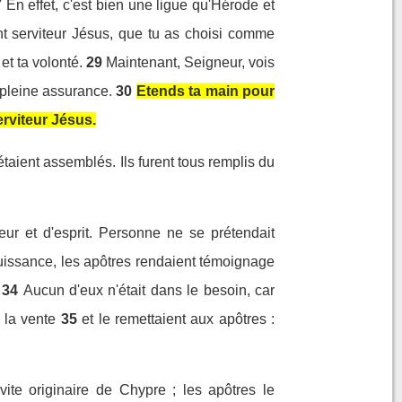
7
En effet, c'est bien une ligue qu'Hérode et
int serviteur Jésus, que tu as choisi comme
et ta volonté.
29
Maintenant, Seigneur, vois
 pleine assurance.
30
Etends ta main pour
erviteur Jésus.
s étaient assemblés. Ils furent tous remplis du
ur et d'esprit. Personne ne se prétendait
issance, les apôtres rendaient témoignage
34
Aucun d'eux n'était dans le besoin, car
 la vente
35
et le remettaient aux apôtres :
vite originaire de Chypre ; les apôtres le