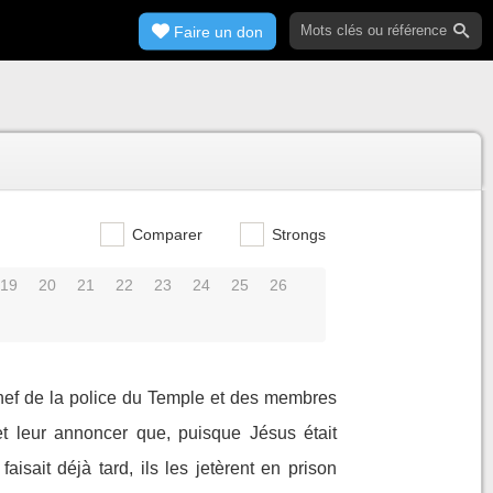
Faire un don
Comparer
Strongs
19
20
21
22
23
24
25
26
chef de la police du Temple et des membres
 et leur annoncer que, puisque Jésus était
faisait déjà tard, ils les jetèrent en prison