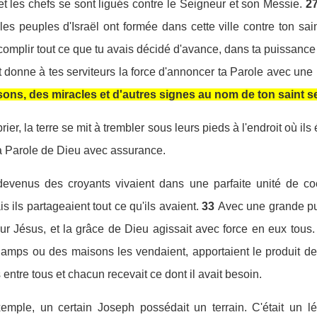
et les chefs se sont ligués contre le Seigneur et son Messie.
2
 les peuples d'Israël ont formée dans cette ville contre ton sa
accomplir tout ce que tu avais décidé d'avance, dans ta puissance 
donne à tes serviteurs la force d'annoncer ta Parole avec une
sons, des miracles et d'autres signes au nom de ton saint s
rier, la terre se mit à trembler sous leurs pieds à l'endroit où il
la Parole de Dieu avec assurance.
devenus des croyants vivaient dans une parfaite unité de coe
s ils partageaient tout ce qu'ils avaient.
33
Avec une grande pu
ur Jésus, et la grâce de Dieu agissait avec force en eux tous.
amps ou des maisons les vendaient, apportaient le produit de
s entre tous et chacun recevait ce dont il avait besoin.
emple, un certain Joseph possédait un terrain. C'était un lé