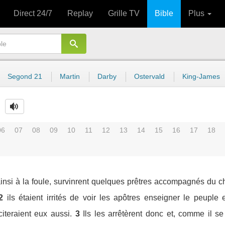
Direct 24/7
Replay
Grille TV
Bible
Plus
Segond 21
Martin
Darby
Ostervald
King-James
06
07
08
09
10
11
12
13
14
15
16
17
18
 ainsi à la foule, survinrent quelques prêtres accompagnés du 
2
ils étaient irrités de voir les apôtres enseigner le peuple
citeraient eux aussi.
3
Ils les arrêtèrent donc et, comme il se 