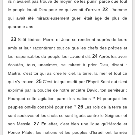
ils n'avaient pas trouvé de moyen de les punir, parce que tout
22
le peuple louait Dieu pour ce qui venait d'arriver.
L'homme
qui avait été miraculeusement guéri était âgé de plus de
quarante ans.
23
Sitôt libérés, Pierre et Jean se rendirent auprès de leurs
amis et leur racontèrent tout ce que les chefs des prêtres et
24
les responsables du peuple leur avaient dit.
Après les avoir
écoutés, tous, unanimes, se mirent à prier Dieu, disant :
Maître, c'est toi qui as créé le ciel, la terre, la mer et tout ce
25
qui s'y trouve.
C'est toi qui as dit par l'Esprit Saint qui s'est
exprimé par la bouche de notre ancêtre David, ton serviteur :
Pourquoi cette agitation parmi les nations ? Et pourquoi les
26
peuples ont-ils conspiré pour rien ?
Les rois de la terre se
sont soulevés et les chefs se sont ligués contre le Seigneur et
27
son Messie.
En effet, c'est bien une ligue qu'Hérode et
Ponce Pilate, les nations et les peuples d'Israël ont formée