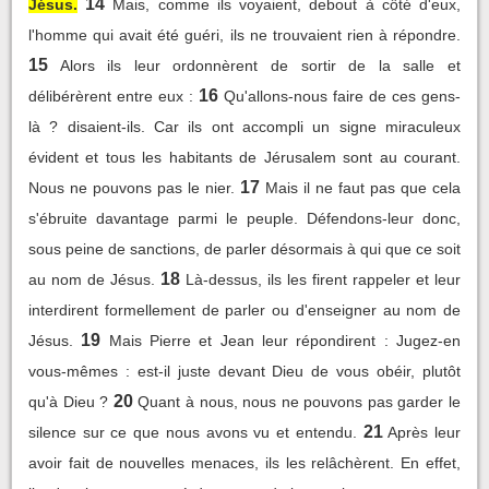
14
Jésus.
Mais, comme ils voyaient, debout à côté d'eux,
l'homme qui avait été guéri, ils ne trouvaient rien à répondre.
15
Alors ils leur ordonnèrent de sortir de la salle et
16
délibérèrent entre eux :
Qu'allons-nous faire de ces gens-
là ? disaient-ils. Car ils ont accompli un signe miraculeux
évident et tous les habitants de Jérusalem sont au courant.
17
Nous ne pouvons pas le nier.
Mais il ne faut pas que cela
s'ébruite davantage parmi le peuple. Défendons-leur donc,
sous peine de sanctions, de parler désormais à qui que ce soit
18
au nom de Jésus.
Là-dessus, ils les firent rappeler et leur
interdirent formellement de parler ou d'enseigner au nom de
19
Jésus.
Mais Pierre et Jean leur répondirent : Jugez-en
vous-mêmes : est-il juste devant Dieu de vous obéir, plutôt
20
qu'à Dieu ?
Quant à nous, nous ne pouvons pas garder le
21
silence sur ce que nous avons vu et entendu.
Après leur
avoir fait de nouvelles menaces, ils les relâchèrent. En effet,