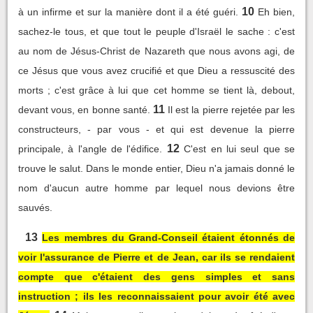
10
à un infirme et sur la manière dont il a été guéri.
Eh bien,
sachez-le tous, et que tout le peuple d'Israël le sache : c'est
au nom de Jésus-Christ de Nazareth que nous avons agi, de
ce Jésus que vous avez crucifié et que Dieu a ressuscité des
morts ; c'est grâce à lui que cet homme se tient là, debout,
11
devant vous, en bonne santé.
Il est la pierre rejetée par les
constructeurs, - par vous - et qui est devenue la pierre
12
principale, à l'angle de l'édifice.
C'est en lui seul que se
trouve le salut. Dans le monde entier, Dieu n'a jamais donné le
nom d'aucun autre homme par lequel nous devions être
sauvés.
13
Les membres du Grand-Conseil étaient étonnés de
voir l'assurance de Pierre et de Jean, car ils se rendaient
compte que c'étaient des gens simples et sans
instruction ; ils les reconnaissaient pour avoir été avec