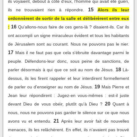
ils voyaient, debout à côté d'eux, l'homme qui avait été guéri,
15
ils ne trouvaient rien à répondre.
Alors ils leur
ordonnèrent de sortir de la salle et délibérèrent entre eux
16
:
Qu'allons-nous faire de ces gens-là ? disaient-ils. Car ils
ont accompli un signe miraculeux évident et tous les habitants
de Jérusalem sont au courant. Nous ne pouvons pas le nier.
17
Mais il ne faut pas que cela s'ébruite davantage parmi le
peuple. Défendons-leur donc, sous peine de sanctions, de
18
parler désormais à qui que ce soit au nom de Jésus.
Là-
dessus, ils les firent rappeler et leur interdirent formellement
19
de parler ou d'enseigner au nom de Jésus.
Mais Pierre et
Jean leur répondirent : Jugez-en vous-mêmes : est-il juste
20
devant Dieu de vous obéir, plutôt qu'à Dieu ?
Quant à
nous, nous ne pouvons pas garder le silence sur ce que nous
21
avons vu et entendu.
Après leur avoir fait de nouvelles
menaces, ils les relâchèrent. En effet, ils n'avaient pas trouvé