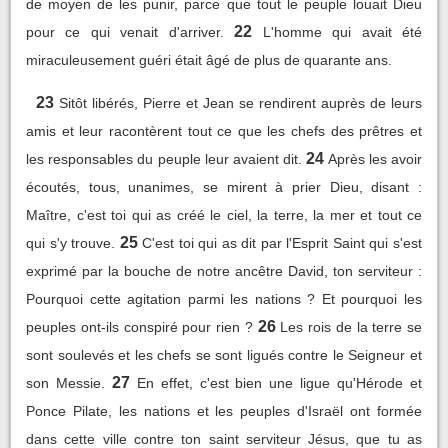
de moyen de les punir, parce que tout le peuple louait Dieu
22
pour ce qui venait d'arriver.
L'homme qui avait été
miraculeusement guéri était âgé de plus de quarante ans.
23
Sitôt libérés, Pierre et Jean se rendirent auprès de leurs
amis et leur racontèrent tout ce que les chefs des prêtres et
24
les responsables du peuple leur avaient dit.
Après les avoir
écoutés, tous, unanimes, se mirent à prier Dieu, disant :
Maître, c'est toi qui as créé le ciel, la terre, la mer et tout ce
25
qui s'y trouve.
C'est toi qui as dit par l'Esprit Saint qui s'est
exprimé par la bouche de notre ancêtre David, ton serviteur :
Pourquoi cette agitation parmi les nations ? Et pourquoi les
26
peuples ont-ils conspiré pour rien ?
Les rois de la terre se
sont soulevés et les chefs se sont ligués contre le Seigneur et
27
son Messie.
En effet, c'est bien une ligue qu'Hérode et
Ponce Pilate, les nations et les peuples d'Israël ont formée
dans cette ville contre ton saint serviteur Jésus, que tu as