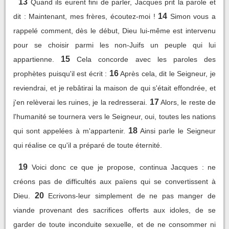
13
Quand ils eurent fini de parler, Jacques prit la parole et
14
dit : Maintenant, mes frères, écoutez-moi !
Simon vous a
rappelé comment, dès le début, Dieu lui-même est intervenu
pour se choisir parmi les non-Juifs un peuple qui lui
15
appartienne.
Cela concorde avec les paroles des
16
prophètes puisqu'il est écrit :
Après cela, dit le Seigneur, je
reviendrai, et je rebâtirai la maison de qui s'était effondrée, et
17
j'en relèverai les ruines, je la redresserai.
Alors, le reste de
l'humanité se tournera vers le Seigneur, oui, toutes les nations
18
qui sont appelées à m'appartenir.
Ainsi parle le Seigneur
qui réalise ce qu'il a préparé de toute éternité.
19
Voici donc ce que je propose, continua Jacques : ne
créons pas de difficultés aux païens qui se convertissent à
20
Dieu.
Ecrivons-leur simplement de ne pas manger de
viande provenant des sacrifices offerts aux idoles, de se
garder de toute inconduite sexuelle, et de ne consommer ni