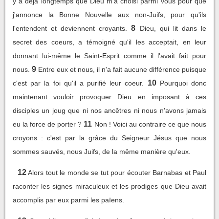
y a déjà longtemps que Dieu m'a choisi parmi vous pour que
j'annonce la Bonne Nouvelle aux non-Juifs, pour qu'ils
8
l'entendent et deviennent croyants.
Dieu, qui lit dans le
secret des coeurs, a témoigné qu'il les acceptait, en leur
donnant lui-même le Saint-Esprit comme il l'avait fait pour
9
nous.
Entre eux et nous, il n'a fait aucune différence puisque
10
c'est par la foi qu'il a purifié leur coeur.
Pourquoi donc
maintenant vouloir provoquer Dieu en imposant à ces
disciples un joug que ni nos ancêtres ni nous n'avons jamais
11
eu la force de porter ?
Non ! Voici au contraire ce que nous
croyons : c'est par la grâce du Seigneur Jésus que nous
sommes sauvés, nous Juifs, de la même manière qu'eux.
12
Alors tout le monde se tut pour écouter Barnabas et Paul
raconter les signes miraculeux et les prodiges que Dieu avait
accomplis par eux parmi les païens.