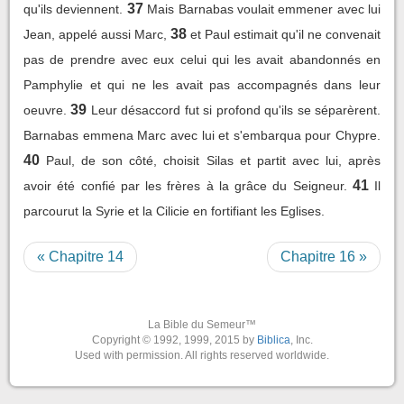
37
qu'ils deviennent.
Mais Barnabas voulait emmener avec lui
38
Jean, appelé aussi Marc,
et Paul estimait qu'il ne convenait
pas de prendre avec eux celui qui les avait abandonnés en
Pamphylie et qui ne les avait pas accompagnés dans leur
39
oeuvre.
Leur désaccord fut si profond qu'ils se séparèrent.
Barnabas emmena Marc avec lui et s'embarqua pour Chypre.
40
Paul, de son côté, choisit Silas et partit avec lui, après
41
avoir été confié par les frères à la grâce du Seigneur.
Il
parcourut la Syrie et la Cilicie en fortifiant les Eglises.
« Chapitre 14
Chapitre 16 »
La Bible du Semeur™
Copyright © 1992, 1999, 2015 by
Biblica
, Inc.
Used with permission. All rights reserved worldwide.