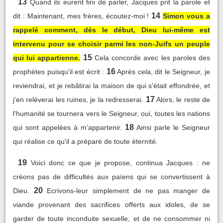
13
Quand ils eurent fini de parler, Jacques prit la parole et
14
dit : Maintenant, mes frères, écoutez-moi !
Simon vous a
rappelé comment, dès le début, Dieu lui-même est
intervenu pour se choisir parmi les non-Juifs un peuple
15
qui lui appartienne.
Cela concorde avec les paroles des
16
prophètes puisqu'il est écrit :
Après cela, dit le Seigneur, je
reviendrai, et je rebâtirai la maison de qui s'était effondrée, et
17
j'en relèverai les ruines, je la redresserai.
Alors, le reste de
l'humanité se tournera vers le Seigneur, oui, toutes les nations
18
qui sont appelées à m'appartenir.
Ainsi parle le Seigneur
qui réalise ce qu'il a préparé de toute éternité.
19
Voici donc ce que je propose, continua Jacques : ne
créons pas de difficultés aux païens qui se convertissent à
20
Dieu.
Ecrivons-leur simplement de ne pas manger de
viande provenant des sacrifices offerts aux idoles, de se
garder de toute inconduite sexuelle, et de ne consommer ni