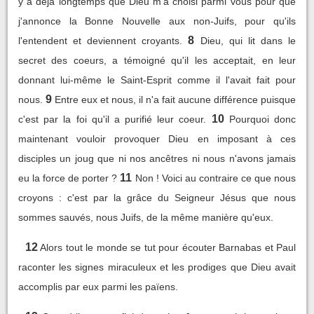
y a déjà longtemps que Dieu m'a choisi parmi vous pour que
j'annonce la Bonne Nouvelle aux non-Juifs, pour qu'ils
8
l'entendent et deviennent croyants.
Dieu, qui lit dans le
secret des coeurs, a témoigné qu'il les acceptait, en leur
donnant lui-même le Saint-Esprit comme il l'avait fait pour
9
nous.
Entre eux et nous, il n'a fait aucune différence puisque
10
c'est par la foi qu'il a purifié leur coeur.
Pourquoi donc
maintenant vouloir provoquer Dieu en imposant à ces
disciples un joug que ni nos ancêtres ni nous n'avons jamais
11
eu la force de porter ?
Non ! Voici au contraire ce que nous
croyons : c'est par la grâce du Seigneur Jésus que nous
sommes sauvés, nous Juifs, de la même manière qu'eux.
12
Alors tout le monde se tut pour écouter Barnabas et Paul
raconter les signes miraculeux et les prodiges que Dieu avait
accomplis par eux parmi les païens.